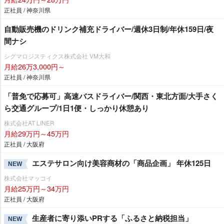
正社員 / 神奈川県
自動販売機のドリンク補充ドライバー/週休3日制/年休159日/夜
間ナシ
シグマロジスティクス株式会社 VM大和
月給26万3,000円～
正社員 / 神奈川県
「普免で応募可」高速バスドライバー/関西・東北方面/大手さく
ら交通グループ/1日1便・しっかり休憩あり
株式会社AT LINER
月給29万円～45万円
正社員 / 大阪府
エステサロン向け美容商材の「商品企画」 年休125日
NEW
株式会社マッコイ
月給25万円～34万円
正社員 / 大阪府
生産者に寄り添いPRする「ふるさと納税担当」
NEW