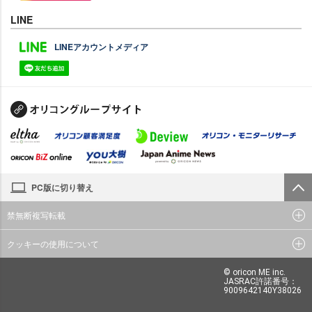
LINE
LINEアカウントメディア
PC版に切り替え
禁無断複写転載
クッキーの使用について
© oricon ME inc.
JASRAC許諾番号：
9009642140Y38026