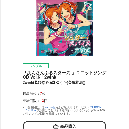
シングル
「あんさんぶるスターズ!」ユニットソング
CD Vol.6「2wink」
2wink(葵ひなた&葵ゆうた(斉藤壮馬))
最高順位：
7
位
登場回数：
13
回
※「登場回数」は
you大樹
および法人向けサービス・
ORICON
BiZ online
で公開しております週間シングルランキングTOP200
のランクイン回数を掲載しています。
商品購入