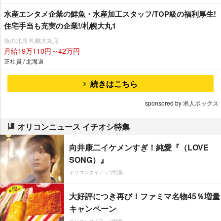
水産エンタメ企業の鮮魚・水産加工スタッフ/TOP級の福利厚生!
住宅手当も充実の企業!/札幌大丸1
魚の北辰 札幌大丸店
月給19万110円～42万円
正社員 / 北海道
続きはこちら
sponsored by 求人ボックス
オリコンニュース イチオシ特集
向井康二イケメンすぎ！純愛『（LOVE
SONG）』
オリコンタイアップ特集
大好評につき再び！ファミマ名物45％増量
キャンペーン