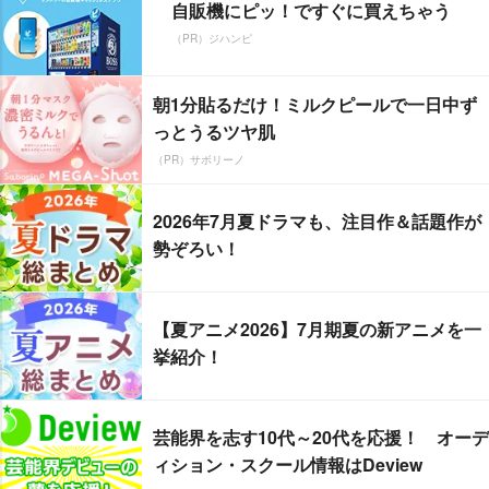
自販機にピッ！ですぐに買えちゃう
（PR）ジハンピ
朝1分貼るだけ！ミルクピールで一日中ず
っとうるツヤ肌
（PR）サボリーノ
2026年7月夏ドラマも、注目作＆話題作が
勢ぞろい！
【夏アニメ2026】7月期夏の新アニメを一
挙紹介！
芸能界を志す10代～20代を応援！ オーデ
ィション・スクール情報はDeview