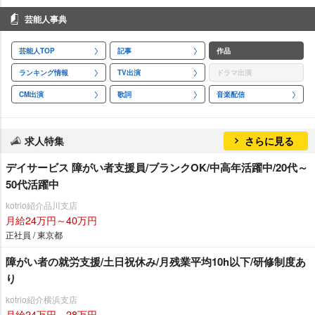
芸能人事典
芸能人TOP
記事
作品
ランキング情報
TV出演
ドラマ出演
CM出演
歌詞
音楽配信
求人特集
さらに見る
デイサービス 障がい者支援員/ブランクOK/中高年活躍中/20代～
50代活躍中
kotrio紹介品川支店
月給24万円～40万円
正社員 / 東京都
障がい者の就労支援/土日祝休み/月残業平均10h以下/研修制度あ
り
kotrio紹介横浜支店
月給24万円～28万円