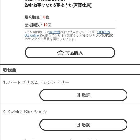
2wink(葵ひなた&葵ゆうた(斉藤壮馬))
最高順位：
6
位
登場回数：
10
回
※「登場回数」は
you大樹
および法人向けサービス・
ORICON
BiZ online
で公開しております週間シングルランキングTOP200
のランクイン回数を掲載しています。
商品購入
収録曲
1. ハートプリズム・シンメトリー
歌詞
2. 2winkle Star Beat☆
歌詞