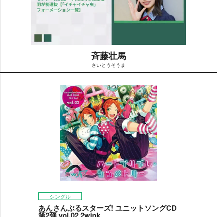
斉藤壮馬
さいとうそうま
M
u
t
e
シングル
あんさんぶるスターズ! ユニットソングCD
第2弾 vol.02 2wink