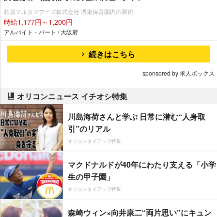
柏原マルタマフーズ株式会社 堺東保育園内の厨房
時給1,177円～1,200円
アルバイト・パート / 大阪府
続きはこちら
sponsored by 求人ボックス
オリコンニュース イチオシ特集
川島海荷さんと学ぶ 日常に潜む“人身取
引”のリアル
オリコンタイアップ特集
マクドナルドが40年にわたり支える「小学
生の甲子園」
オリコンタイアップ特集
森崎ウィン×向井康二“両片思い”にキュン