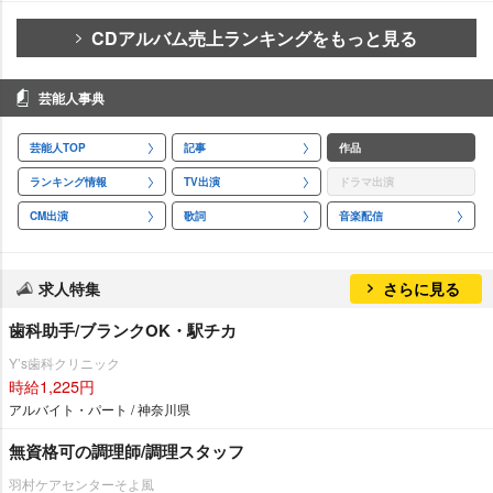
CDアルバム売上ランキングをもっと見る
芸能人事典
芸能人TOP
記事
作品
ランキング情報
TV出演
ドラマ出演
CM出演
歌詞
音楽配信
求人特集
さらに見る
歯科助手/ブランクOK・駅チカ
Y’s歯科クリニック
時給1,225円
アルバイト・パート / 神奈川県
無資格可の調理師/調理スタッフ
羽村ケアセンターそよ風