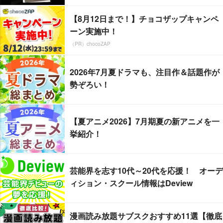
【8月12日まで！】チョコザップキャンペ
ーン実施中！
（PR）chocoZAP
2026年7月夏ドラマも、注目作＆話題作が
勢ぞろい！
【夏アニメ2026】7月期夏の新アニメを一
挙紹介！
芸能界を志す10代～20代を応援！ オーデ
ィション・スクール情報はDeview
漫画読み放題サブスクおすすめ11選【徹底