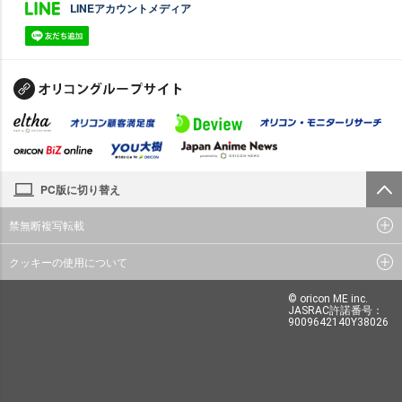
LINEアカウントメディア
PC版に切り替え
禁無断複写転載
クッキーの使用について
© oricon ME inc.
JASRAC許諾番号：
9009642140Y38026