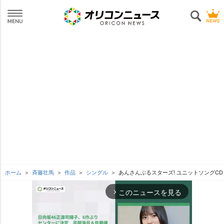
ホーム
斉藤壮馬
作品
シングル
あんさんぶるスターズ! ユニットソングCD 第2弾 
このニュースを見る
arrow_forward_ios