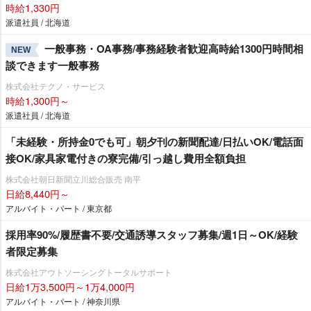
時給1,330円
派遣社員 / 北海道
一般事務・OA事務/事務経験者歓迎高時給1300円時間相
NEW
談できます一般事務
株式会社テクノ・サービス
時給1,300円～
派遣社員 / 北海道
「未経験・所持金0でも可」朝夕刊の新聞配達/日払いOK/電話面
接OK/家具家電付きの寮完備/引っ越し費用全額負担
株式会社朝日新聞立川総合販売 南平
日給8,440円～
アルバイト・パート / 東京都
採用率90%/履歴書不要/交通誘導スタッフ募集/週1日～OK/経験
者限定募集
株式会社アウトソーシングトータルサポート
日給1万3,500円～1万4,000円
アルバイト・パート / 神奈川県