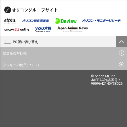
PC版に切り替え
禁無断複写転載
クッキーの使用について
© oricon ME inc.
JASRAC許諾番号：
9009642140Y38026