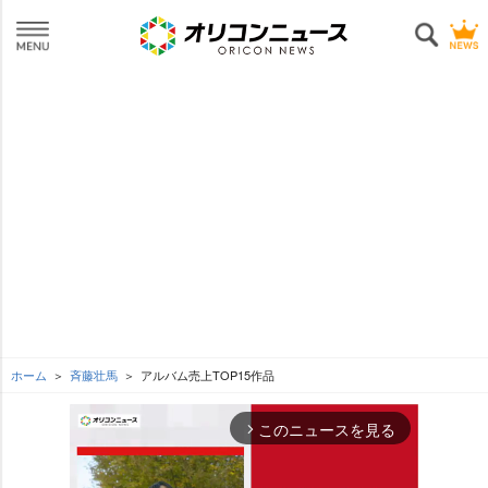
ホーム
斉藤壮馬
アルバム売上TOP15作品
このニュースを見る
arrow_forward_ios