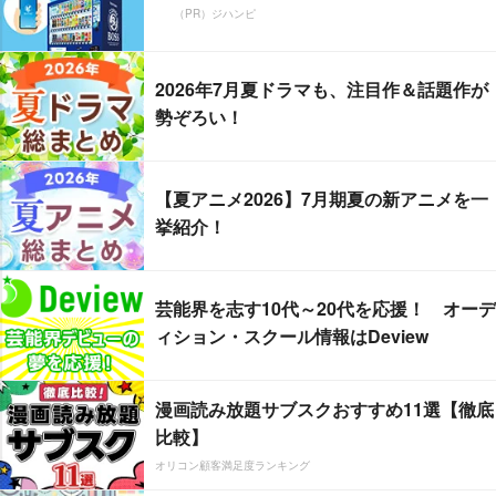
（PR）ジハンピ
2026年7月夏ドラマも、注目作＆話題作が
勢ぞろい！
【夏アニメ2026】7月期夏の新アニメを一
挙紹介！
芸能界を志す10代～20代を応援！ オーデ
ィション・スクール情報はDeview
漫画読み放題サブスクおすすめ11選【徹底
比較】
オリコン顧客満足度ランキング