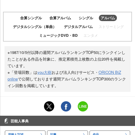
合算シングル
合算アルバム
シングル
アルバム
デジタルシングル（単曲）
デジタルアルバム
ストリーミング
ミュージックDVD・BD
エンタメ
※1987/10/5付以降の週間アルバムランキングTOP50にランクインし
たことがある作品を対象に、推定累積売上枚数の上位20件を掲載し
ています。
※「登場回数」は
you大樹
および法人向けサービス・
ORICON BiZ
online
で公開しております週間アルバムランキングTOP300のランク
イン回数を掲載しています。
芸能人事典
芸能人TOP
記事
作品