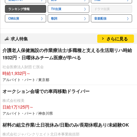
ランキング情報
TV出演
ドラマ出演
CM出演
歌詞
音楽配信
求人特集
さらに見る
介護老人保健施設の作業療法士/多職種と支える生活期リハ時給
1932円・日曜休みチーム医療が学べる
社会医療法人財団 仁医会
時給1,932円～
アルバイト・パート / 東京都
オークション会場での車両移動ドライバー
株式会社桜美
日給1万125円～
アルバイト・パート / 神奈川県
材料の組立作業/土日祝休み/日勤のみ/長期休暇あり/未経験OK
株式会社ジャパンクリエイト北日本事業統括部