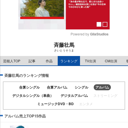
Powered by 
GliaStudios
斉藤壮馬
M
さいとうそうま
u
t
芸能人TOP
記事
作品
ランキング
TV出演
CM出演
e
斉藤壮馬のランキング情報
合算シングル
合算アルバム
シングル
アルバム
デジタルシングル（単曲）
デジタルアルバム
ストリーミング
ミュージックDVD・BD
エンタメ
アルバム売上TOP15作品