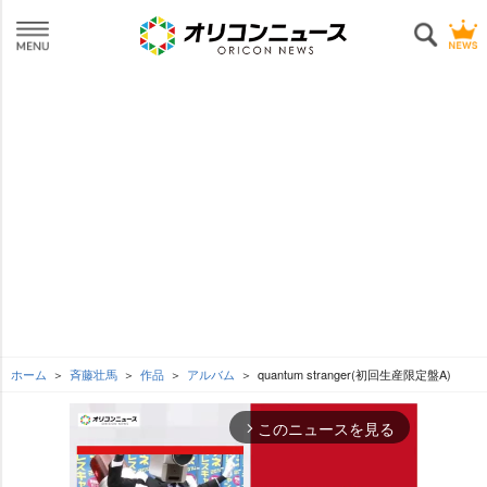
ホーム
斉藤壮馬
作品
アルバム
quantum stranger(初回生産限定盤A)
このニュースを見る
arrow_forward_ios