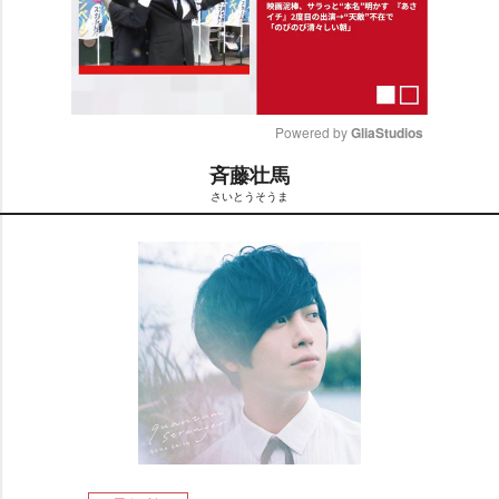
Powered by 
GliaStudios
斉藤壮馬
M
さいとうそうま
u
t
e