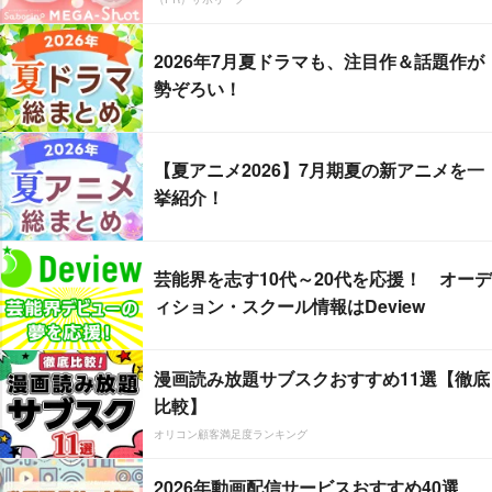
2026年7月夏ドラマも、注目作＆話題作が
勢ぞろい！
【夏アニメ2026】7月期夏の新アニメを一
挙紹介！
芸能界を志す10代～20代を応援！ オーデ
ィション・スクール情報はDeview
漫画読み放題サブスクおすすめ11選【徹底
比較】
オリコン顧客満足度ランキング
2026年動画配信サービスおすすめ40選