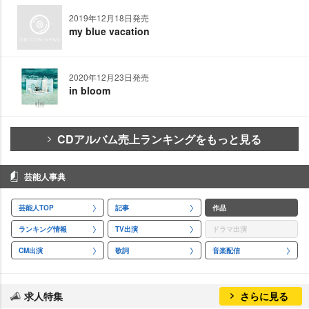
2019年12月18日発売
my blue vacation
2020年12月23日発売
in bloom
CDアルバム売上ランキングをもっと見る
芸能人事典
芸能人TOP
記事
作品
ランキング情報
TV出演
ドラマ出演
CM出演
歌詞
音楽配信
求人特集
さらに見る