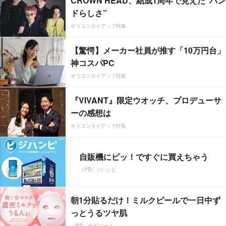
CROWN HEAD、結成1周年で見えた”バン
ドらしさ”
オリコンタイアップ特集
【驚愕】メーカー社員が推す「10万円台」
神コスパPC
オリコンタイアップ特集
『VIVANT』限定ウオッチ、プロデューサ
ーの感想は
オリコンタイアップ特集
自販機にピッ！ですぐに買えちゃう
（PR）ジハンピ
朝1分貼るだけ！ミルクピールで一日中ず
っとうるツヤ肌
（PR）サボリーノ