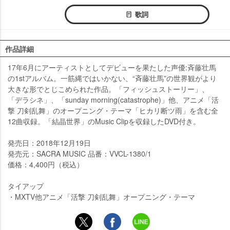
歌詞
作品詳細
17年6月にアーティストとしてデビューを果たした声優:斉藤壮馬
の1stアルバム。一筋縄ではいかない、“斉藤壮馬”の世界観がより
大きな形でとじこめられた作品。「フィッシュストーリー」、
「デラシネ」、「sunday morning(catastrophe)」他、アニメ「活
撃 刀剣乱舞」のオープニング・テーマ「ヒカリ断ツ雨」を含む全
12曲収録。「結晶世界」のMusic Clipを収録したDVD付き。
発売日：2018年12月19日
発売元：SACRA MUSIC 品番：VVCL-1380/1
価格：4,400円（税込）
タイアップ
・MXTV他アニメ「活撃 刀剣乱舞」オープニング・テーマ