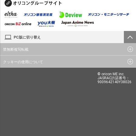
PC版に切り替え
禁無断複写転載
クッキーの使用について
© oricon ME inc.
JASRAC許諾番号：
9009642140Y38026