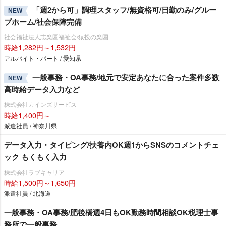
「週2から可」調理スタッフ/無資格可/日勤のみ/グルー
NEW
プホーム/社会保障完備
社会福祉法人志楽園福祉会/猿投の楽園
時給1,282円～1,532円
アルバイト・パート / 愛知県
一般事務・OA事務/地元で安定あなたに合った案件多数
NEW
高時給データ入力など
株式会社カインズサービス
時給1,400円～
派遣社員 / 神奈川県
データ入力・タイピング/扶養内OK週1からSNSのコメントチェ
ック もくもく入力
株式会社ラブキャリア
時給1,500円～1,650円
派遣社員 / 北海道
一般事務・OA事務/肥後橋週4日もOK勤務時間相談OK税理士事
務所で一般事務