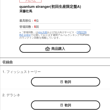
アルバム
quantum stranger(初回生産限定盤A)
斉藤壮馬
最高順位：
4
位
登場回数：
5
回
※「登場回数」は
you大樹
および法人向けサービス・
ORICON
BiZ online
で公開しております週間アルバムランキングTOP300
のランクイン回数を掲載しています。
商品購入
収録曲
1. フィッシュストーリー
歌詞
2. デラシネ
歌詞