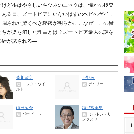
だけど根はやさしいキツネのニックは、憧れの捜査
。ある日、ズートピアにいないはずのヘビのゲイリ
に隠された驚くべき秘密が明らかに。なぜ、この街
たちが姿を消した理由とは？ズートピア最大の謎を
の絆が試される―。
森川智之
下野紘
ニック・ワイ
ゲイリー
役
役
ルド
山田涼介
梅沢富美男
パウバート
ミルトン・リ
役
役
ンクスリー
1