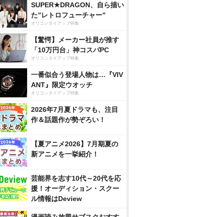
SUPER★DRAGON、自ら描い
た”レトロフューチャー”
オリコンタイアップ特集
【驚愕】メーカー社員が推す
「10万円台」神コスパPC
オリコンタイアップ特集
一番似合う登場人物は…『VIV
ANT』限定ウオッチ
オリコンタイアップ特集
2026年7月夏ドラマも、注目
作＆話題作が勢ぞろい！
【夏アニメ2026】7月期夏の
新アニメを一挙紹介！
芸能界を志す10代～20代を応
援！オーディション・スクー
ル情報はDeview
漫画読み放題サブスクおすす