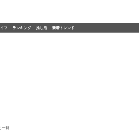
イフ
ランキング
推し活
新着トレンド
じ一覧