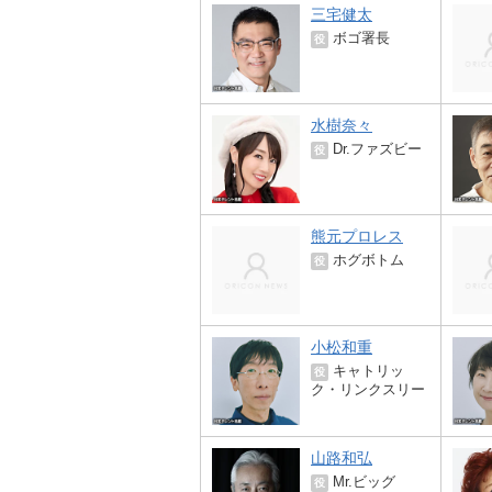
三宅健太
ボゴ署長
役
水樹奈々
Dr.ファズビー
役
熊元プロレス
ホグボトム
役
小松和重
キャトリッ
役
ク・リンクスリー
山路和弘
Mr.ビッグ
役