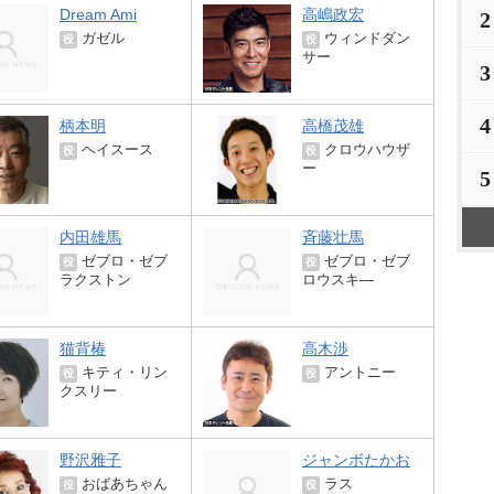
Dream Ami
高嶋政宏
2
ガゼル
ウィンドダン
役
役
サー
3
4
柄本明
高橋茂雄
ヘイスース
クロウハウザ
役
役
ー
5
内田雄馬
斉藤壮馬
ゼブロ・ゼブ
ゼブロ・ゼブ
役
役
ラクストン
ロウスキ―
猫背椿
高木渉
キティ・リン
アントニー
役
役
クスリー
野沢雅子
ジャンボたかお
おばあちゃん
ラス
役
役