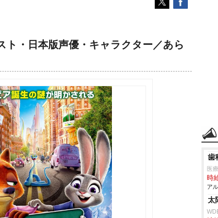
スト・日本版声優・キャラクター／あら
歯
医
時給
アル
太
WD