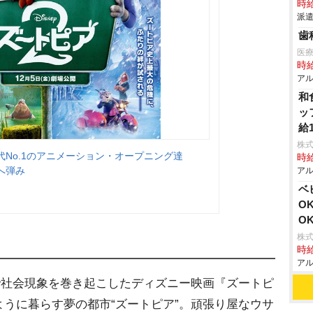
時給
派遣
歯
医療
時給
アル
和
ッ
給
な
株
No.1のアニメーション・オープニング達
時給
へ弾み
アル
ベ
O
O
株式
時給
アル
で社会現象を巻き起こしたディズニー映画『ズートピ
うに暮らす夢の都市“ズートピア”。頑張り屋なウサ