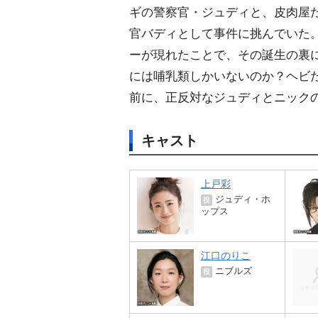
ギの警察官・ジュディと、皮肉屋
官バディとして事件に挑んでいた
ーが現れたことで、その誕生の裏
には哺乳類しかいないのか？ヘビ
前に、正反対なジュディとニック
キャスト
上戸彩
ジュディ・ホ
役
ップス
江口のりこ
ニブルズ
役