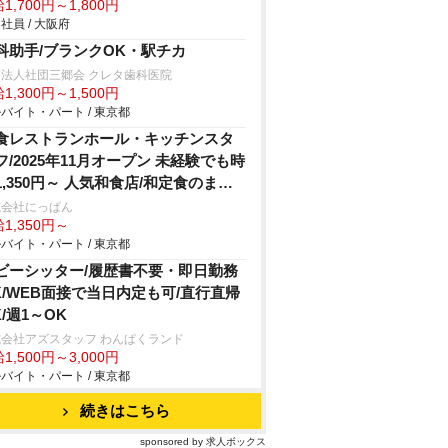
1,700円～1,800円
社員 / 大阪府
科助手/ブランクOK・駅チカ
法人社団三郷会 クレタ歯科医院
1,300円～1,500円
バイト・パート / 東京都
食レストランホール・キッチンスタ
フ/2025年11月オープン 未経験でも時
1,350円～ 人気和食店/和定食のまか
いアリ
式会社にっぱん
1,350円～
バイト・パート / 東京都
ビーシッター/履歴書不要・即日勤務
K/WEB面接で当日内定も可/直行直帰
K/週1～OK
会社アズスタッフ わんぱくランド
1,500円～3,000円
バイト・パート / 東京都
続きはこちら
sponsored by 求人ボックス