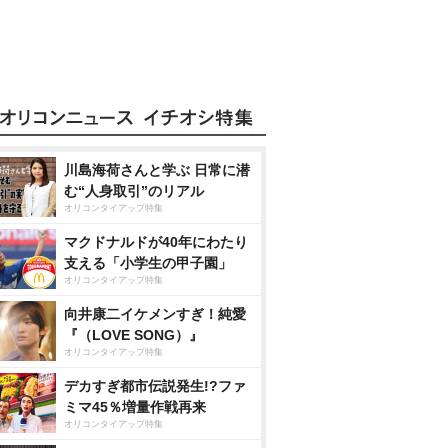
川島海荷さんと学ぶ 日常に潜
む“人身取引”のリアル
オリコンタイアップ特集
マクドナルドが40年にわたり
支える「小学生の甲子園」
オリコンタイアップ特集
向井康二イケメンすぎ！純愛
『（LOVE SONG）』
オリコンタイアップ特集
デカすぎ都市伝説発生!?ファ
ミマ45％増量作戦再来
オリコンタイアップ特集