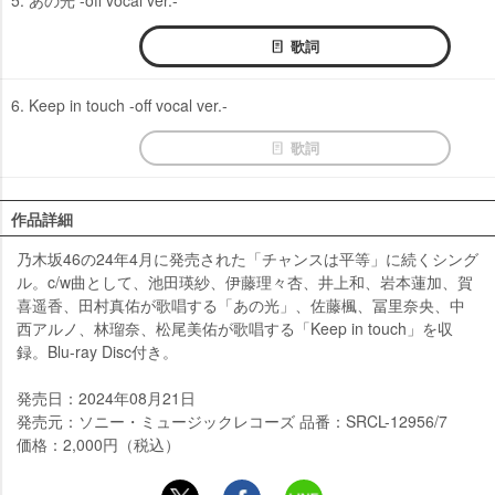
歌詞
6. Keep in touch -off vocal ver.-
歌詞
作品詳細
乃木坂46の24年4月に発売された「チャンスは平等」に続くシング
ル。c/w曲として、池田瑛紗、伊藤理々杏、井上和、岩本蓮加、賀
喜遥香、田村真佑が歌唱する「あの光」、佐藤楓、冨里奈央、中
西アルノ、林瑠奈、松尾美佑が歌唱する「Keep in touch」を収
録。Blu-ray Disc付き。
発売日：2024年08月21日
発売元：ソニー・ミュージックレコーズ 品番：SRCL-12956/7
価格：2,000円（税込）