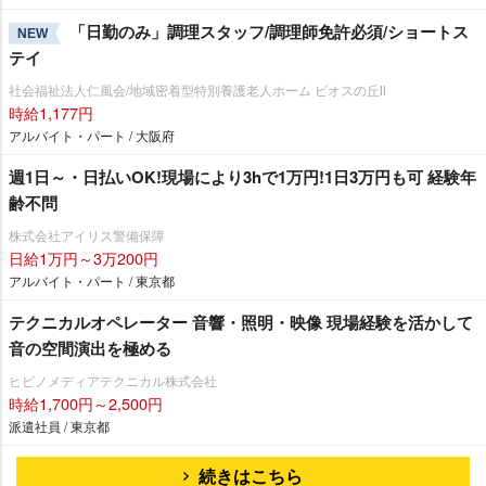
「日勤のみ」調理スタッフ/調理師免許必須/ショートス
NEW
テイ
社会福祉法人仁風会/地域密着型特別養護老人ホーム ビオスの丘Ⅱ
時給1,177円
アルバイト・パート / 大阪府
週1日～・日払いOK!現場により3hで1万円!1日3万円も可 経験年
齢不問
株式会社アイリス警備保障
日給1万円～3万200円
アルバイト・パート / 東京都
テクニカルオペレーター 音響・照明・映像 現場経験を活かして
音の空間演出を極める
ヒビノメディアテクニカル株式会社
時給1,700円～2,500円
派遣社員 / 東京都
続きはこちら