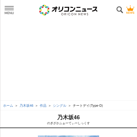
ホーム
乃木坂46
作品
シングル
チートデイ(Type-D)
乃木坂46
のぎざかふぉーてぃーしっくす