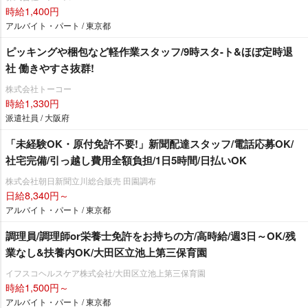
時給1,400円
アルバイト・パート / 東京都
ピッキングや梱包など軽作業スタッフ/9時スタ-ト&ほぼ定時退
社 働きやすさ抜群!
株式会社トーコー
時給1,330円
派遣社員 / 大阪府
「未経験OK・原付免許不要!」新聞配達スタッフ/電話応募OK/
社宅完備/引っ越し費用全額負担/1日5時間/日払いOK
株式会社朝日新聞立川総合販売 田園調布
日給8,340円～
アルバイト・パート / 東京都
調理員/調理師or栄養士免許をお持ちの方/高時給/週3日～OK/残
業なし&扶養内OK/大田区立池上第三保育園
イフスコヘルスケア株式会社/大田区立池上第三保育園
時給1,500円～
アルバイト・パート / 東京都