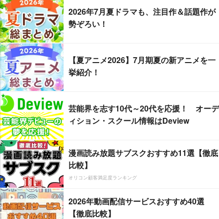
2026年7月夏ドラマも、注目作＆話題作が
勢ぞろい！
【夏アニメ2026】7月期夏の新アニメを一
挙紹介！
芸能界を志す10代～20代を応援！ オーデ
ィション・スクール情報はDeview
漫画読み放題サブスクおすすめ11選【徹底
比較】
オリコン顧客満足度ランキング
2026年動画配信サービスおすすめ40選
【徹底比較】