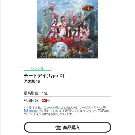
シングル
チートデイ(Type-D)
乃木坂46
最高順位：
1
位
登場回数：
32
回
※「登場回数」は
you大樹
および法人向けサービス・
ORICON
BiZ online
で公開しております週間シングルランキングTOP200
のランクイン回数を掲載しています。
商品購入