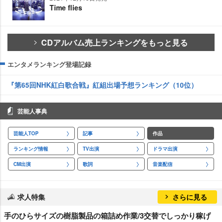
Time flies
CDアルバム売上ランキングをもっと見る
エンタメランキング登場記録
『第65回NHK紅白歌合戦』紅組出場予想ランキング（10位）
芸能人事典
芸能人TOP
記事
作品
ランキング情報
TV出演
ドラマ出演
CM出演
歌詞
音楽配信
求人特集
さらに見る
手のひらサイズの樹脂製品の箱詰め作業/3交替でしっかり稼げ