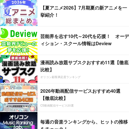
【夏アニメ2026】7月期夏の新アニメを一
挙紹介！
芸能界を志す10代～20代を応援！ オーデ
ィション・スクール情報はDeview
漫画読み放題サブスクおすすめ11選【徹底
比較】
オリコン顧客満足度ランキング
2026年動画配信サービスおすすめ40選
【徹底比較】
CS動画配信サービス20選
毎週の音楽ランキングから、ヒットの推移
をチェック！