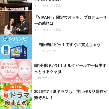
オリコンタイアップ特集
『VIVANT』限定ウオッチ、プロデューサ
ーの感想は
オリコンタイアップ特集
自販機にピッ！ですぐに買えちゃう
（PR）ジハンピ
朝1分貼るだけ！ミルクピールで一日中ず
っとうるツヤ肌
（PR）サボリーノ
2026年7月夏ドラマも、注目作＆話題作が
勢ぞろい！