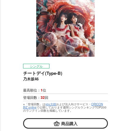
シングル
チートデイ(Type-B)
乃木坂46
最高順位：
1
位
登場回数：
32
回
※「登場回数」は
you大樹
および法人向けサービス・
ORICON
BiZ online
で公開しております週間シングルランキングTOP200
のランクイン回数を掲載しています。
商品購入