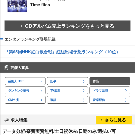
Time flies
CDアルバム売上ランキングをもっと見る
エンタメランキング登場記録
『第65回NHK紅白歌合戦』紅組出場予想ランキング（10位）
芸能人事典
芸能人TOP
記事
作品
ランキング情報
TV出演
ドラマ出演
CM出演
歌詞
音楽配信
求人特集
さらに見る
データ分析/寮費実質無料/土日祝休み/日勤のみ/週払い可