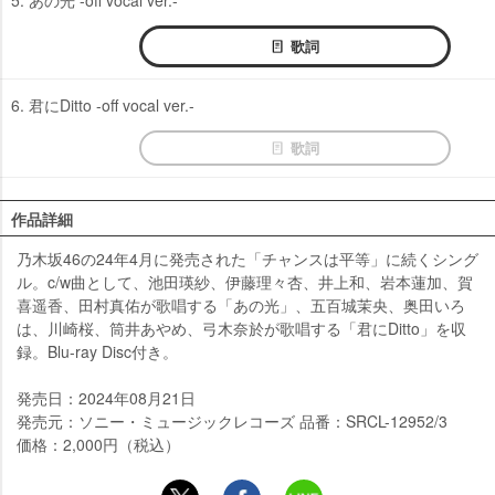
歌詞
6. 君にDitto -off vocal ver.-
歌詞
作品詳細
乃木坂46の24年4月に発売された「チャンスは平等」に続くシング
ル。c/w曲として、池田瑛紗、伊藤理々杏、井上和、岩本蓮加、賀
喜遥香、田村真佑が歌唱する「あの光」、五百城茉央、奥田いろ
は、川崎桜、筒井あやめ、弓木奈於が歌唱する「君にDitto」を収
録。Blu-ray Disc付き。
発売日：2024年08月21日
発売元：ソニー・ミュージックレコーズ 品番：SRCL-12952/3
価格：2,000円（税込）