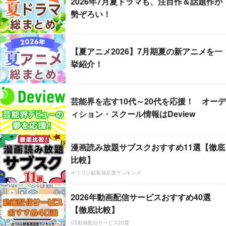
2026年7月夏ドラマも、注目作＆話題作が
勢ぞろい！
【夏アニメ2026】7月期夏の新アニメを一
挙紹介！
芸能界を志す10代～20代を応援！ オーデ
ィション・スクール情報はDeview
漫画読み放題サブスクおすすめ11選【徹底
比較】
オリコン顧客満足度ランキング
2026年動画配信サービスおすすめ40選
【徹底比較】
CS動画配信サービス20選