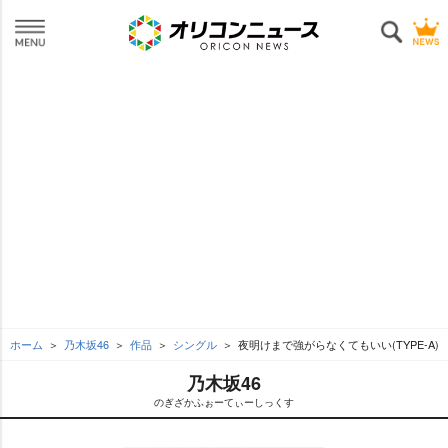
ホーム
乃木坂46
作品
シングル
夜明けまで強がらなくてもいい(TYPE-A)
乃木坂46
のぎざかふぉーてぃーしっくす