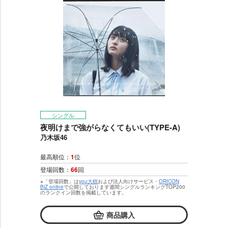
シングル
夜明けまで強がらなくてもいい(TYPE-A)
乃木坂46
最高順位：
1
位
登場回数：
66
回
※「登場回数」は
you大樹
および法人向けサービス・
ORICON
BiZ online
で公開しております週間シングルランキングTOP200
のランクイン回数を掲載しています。
商品購入