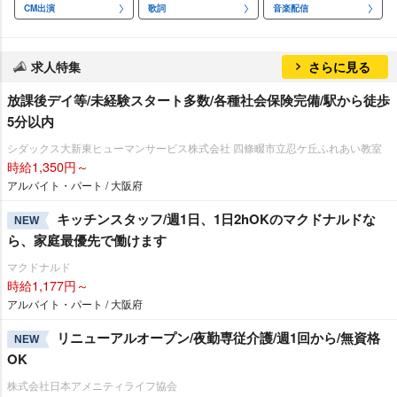
CM出演
歌詞
音楽配信
求人特集
さらに見る
放課後デイ等/未経験スタート多数/各種社会保険完備/駅から徒歩
5分以内
シダックス大新東ヒューマンサービス株式会社 四條畷市立忍ケ丘ふれあい教室
時給1,350円～
アルバイト・パート / 大阪府
キッチンスタッフ/週1日、1日2hOKのマクドナルドな
NEW
ら、家庭最優先で働けます
マクドナルド
時給1,177円～
アルバイト・パート / 大阪府
リニューアルオープン/夜勤専従介護/週1回から/無資格
NEW
OK
株式会社日本アメニティライフ協会