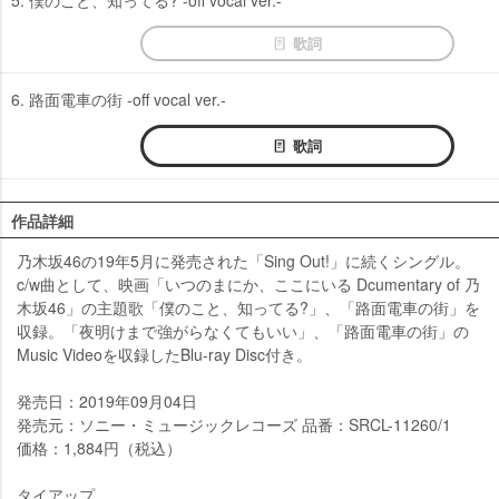
歌詞
6. 路面電車の街 -off vocal ver.-
歌詞
作品詳細
乃木坂46の19年5月に発売された「Sing Out!」に続くシングル。
c/w曲として、映画「いつのまにか、ここにいる Dcumentary of 乃
木坂46」の主題歌「僕のこと、知ってる?」、「路面電車の街」を
収録。「夜明けまで強がらなくてもいい」、「路面電車の街」の
Music Videoを収録したBlu-ray Disc付き。
発売日：2019年09月04日
発売元：ソニー・ミュージックレコーズ 品番：SRCL-11260/1
価格：1,884円（税込）
タイアップ