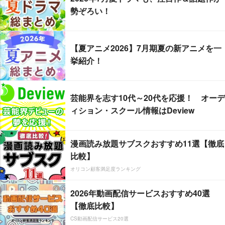
勢ぞろい！
【夏アニメ2026】7月期夏の新アニメを一
挙紹介！
芸能界を志す10代～20代を応援！ オーデ
ィション・スクール情報はDeview
漫画読み放題サブスクおすすめ11選【徹底
比較】
オリコン顧客満足度ランキング
2026年動画配信サービスおすすめ40選
【徹底比較】
CS動画配信サービス20選