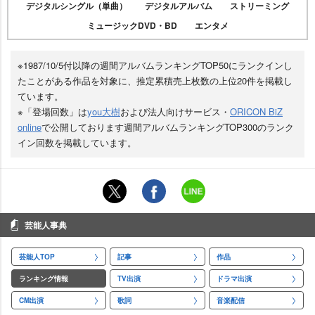
デジタルシングル（単曲）
デジタルアルバム
ストリーミング
ミュージックDVD・BD
エンタメ
※1987/10/5付以降の週間アルバムランキングTOP50にランクインし
たことがある作品を対象に、推定累積売上枚数の上位20件を掲載し
ています。
※「登場回数」は
you大樹
および法人向けサービス・
ORICON BiZ
online
で公開しております週間アルバムランキングTOP300のランク
イン回数を掲載しています。
芸能人事典
芸能人TOP
記事
作品
ランキング情報
TV出演
ドラマ出演
CM出演
歌詞
音楽配信