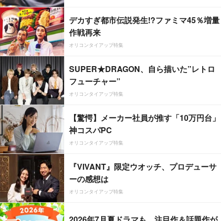
デカすぎ都市伝説発生!?ファミマ45％増量
作戦再来
オリコンタイアップ特集
SUPER★DRAGON、自ら描いた”レトロ
フューチャー”
オリコンタイアップ特集
【驚愕】メーカー社員が推す「10万円台」
神コスパPC
オリコンタイアップ特集
『VIVANT』限定ウオッチ、プロデューサ
ーの感想は
オリコンタイアップ特集
2026年7月夏ドラマも、注目作＆話題作が