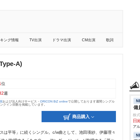
キング情報
TV出演
ドラマ出演
CM出演
歌詞
ype-A)
1
位
32
週
N
大樹
および法人向けサービス・
ORICON BiZ online
で公開しております週間シングル
のランクイン回数を掲載しています。
備
株式
商品購入
日給
アル
ンスは平等」に続くシングル。c/w曲として、池田瑛紗、伊藤理々
N