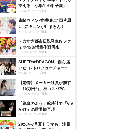
支える「小学生の甲子園」
オリコンタイアップ特集
森崎ウィン×向井康二“両片思
い”にキュンが止まらん！
オリコンタイアップ特集
デカすぎ都市伝説発生!?ファ
ミマ45％増量作戦再来
オリコンタイアップ特集
SUPER★DRAGON、自ら描
いた”レトロフューチャー”
オリコンタイアップ特集
【驚愕】メーカー社員が推す
「10万円台」神コスパPC
オリコンタイアップ特集
「別班のよう」腕時計で『VIV
ANT』の世界観再現
オリコンタイアップ特集
2026年7月夏ドラマも、注目