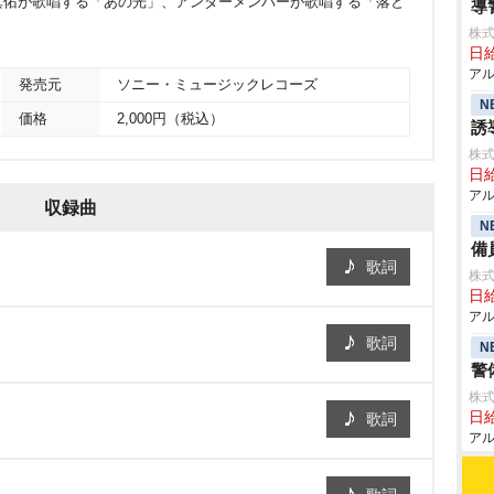
真佑が歌唱する「あの光」、アンダーメンバーが歌唱する「落と
導
株式
日給
アル
発売元
ソニー・ミュージックレコーズ
N
価格
2,000円（税込）
誘
株式
日給
アル
収録曲
N
備
歌詞
株式
日給
アル
歌詞
N
警
株式
日給
歌詞
アル