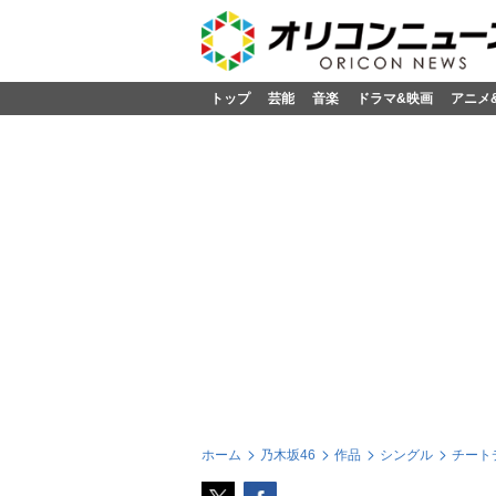
トップ
芸能
音楽
ドラマ&映画
アニメ
ホーム
乃木坂46
作品
シングル
チートデ