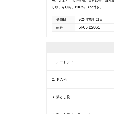
杏、井上和、岩本蓮加、賀喜遥香、田村
し物」を収録。Blu-ray Disc付き。
発売日
2024年08月21日
品番
SRCL-12950/1
1. チートデイ
2. あの光
3. 落とし物