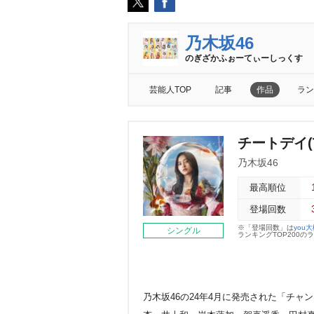
乃木坂46
のぎざかふぉーてぃーしっくす
芸能人TOP
記事
作品
ラン
チートデイ(T
乃木坂46
最高順位
登場回数
※「登場回数」は
you
シングル
ランキングTOP200
乃木坂46の24年4月に発売された「チャ