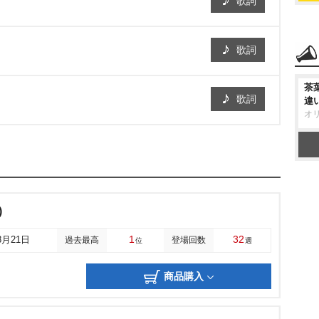
歌詞
歌詞
茶
歌詞
違
オ
)
1
32
8月21日
過去最高
登場回数
位
週
商品購入