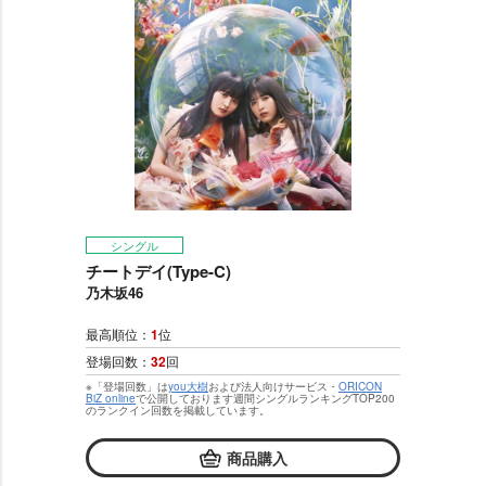
シングル
チートデイ(Type-C)
乃木坂46
最高順位：
1
位
登場回数：
32
回
※「登場回数」は
you大樹
および法人向けサービス・
ORICON
BiZ online
で公開しております週間シングルランキングTOP200
のランクイン回数を掲載しています。
商品購入