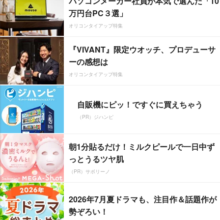
パソコンメーカー社員が本気で選んだ「10
万円台PC３選」
オリコンタイアップ特集
『VIVANT』限定ウオッチ、プロデューサ
ーの感想は
オリコンタイアップ特集
自販機にピッ！ですぐに買えちゃう
（PR）ジハンピ
朝1分貼るだけ！ミルクピールで一日中ず
っとうるツヤ肌
（PR）サボリーノ
2026年7月夏ドラマも、注目作＆話題作が
勢ぞろい！