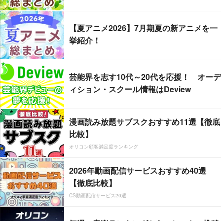
【夏アニメ2026】7月期夏の新アニメを一
挙紹介！
芸能界を志す10代～20代を応援！ オーデ
ィション・スクール情報はDeview
漫画読み放題サブスクおすすめ11選【徹底
比較】
オリコン顧客満足度ランキング
2026年動画配信サービスおすすめ40選
【徹底比較】
CS動画配信サービス20選