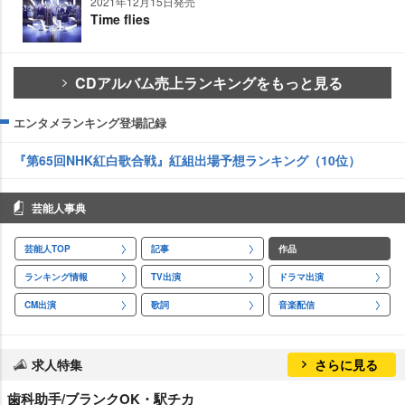
2021年12月15日発売
Time flies
CDアルバム売上ランキングをもっと見る
エンタメランキング登場記録
『第65回NHK紅白歌合戦』紅組出場予想ランキング（10位）
芸能人事典
芸能人TOP
記事
作品
ランキング情報
TV出演
ドラマ出演
CM出演
歌詞
音楽配信
求人特集
さらに見る
歯科助手/ブランクOK・駅チカ