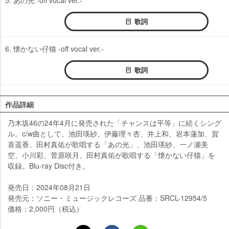
歌詞
6. 懐かない仔猫 -off vocal ver.-
歌詞
作品詳細
乃木坂46の24年4月に発売された「チャンスは平等」に続くシング
ル。c/w曲として、池田瑛紗、伊藤理々杏、井上和、岩本蓮加、賀
喜遥香、田村真佑が歌唱する「あの光」、池田瑛紗、一ノ瀬美
空、小川彩、菅原咲月、田村真佑が歌唱する「懐かない仔猫」を
収録。Blu-ray Disc付き。
発売日：2024年08月21日
発売元：ソニー・ミュージックレコーズ 品番：SRCL-12954/5
価格：2,000円（税込）