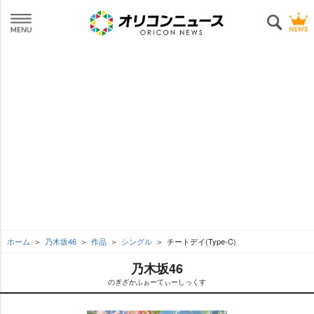
ホーム
乃木坂46
作品
シングル
チートデイ(Type-C)
乃木坂46
のぎざかふぉーてぃーしっくす