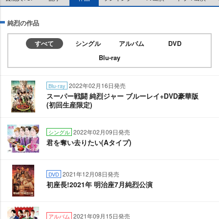
純烈の作品
すべて
シングル
アルバム
DVD
Blu-ray
2022年02月16日発売
Blu-ray
スーパー戦闘 純烈ジャー ブルーレイ+DVD豪華版
(初回生産限定)
2022年02月09日発売
シングル
君を奪い去りたい(Aタイプ)
2021年12月08日発売
DVD
初座長!2021年 明治座7月純烈公演
2021年09月15日発売
アルバム