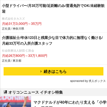
小型ドライバー/月35万可能/近距離のみ/普通免許でOK/未経験歓
迎
株式会社タカスズ
月給31万3,000円～35万円
正社員 / 神奈川県
介護福祉士/年休123日と残業少な目で体力的に無理なく働ける/
月給33万可の入所介護スタッフ
社会医療法人財団 仁医会
月給26万800円～33万1,800円
正社員 / 東京都
続きはこちら
sponsored by 求人ボックス
オリコンニュース イチオシ特集
マクドナルドが40年にわたり支える「小学