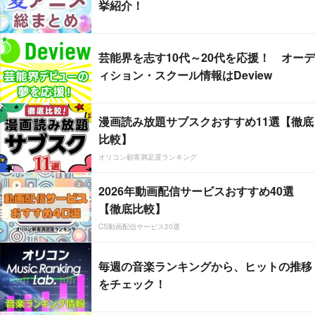
挙紹介！
芸能界を志す10代～20代を応援！ オーデ
ィション・スクール情報はDeview
漫画読み放題サブスクおすすめ11選【徹底
比較】
オリコン顧客満足度ランキング
2026年動画配信サービスおすすめ40選
【徹底比較】
CS動画配信サービス20選
毎週の音楽ランキングから、ヒットの推移
をチェック！