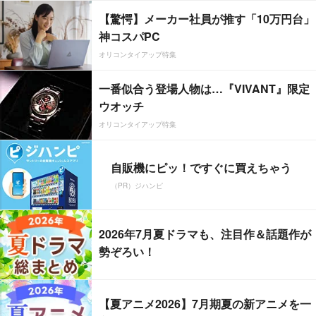
【驚愕】メーカー社員が推す「10万円台」
神コスパPC
オリコンタイアップ特集
一番似合う登場人物は…『VIVANT』限定
ウオッチ
オリコンタイアップ特集
自販機にピッ！ですぐに買えちゃう
（PR）ジハンピ
2026年7月夏ドラマも、注目作＆話題作が
勢ぞろい！
【夏アニメ2026】7月期夏の新アニメを一