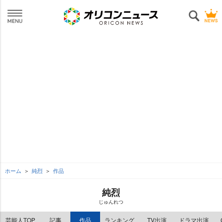
ホーム
純烈
作品
純烈
じゅんれつ
芸能人TOP
記事
作品
ランキング
TV出演
ドラマ出演