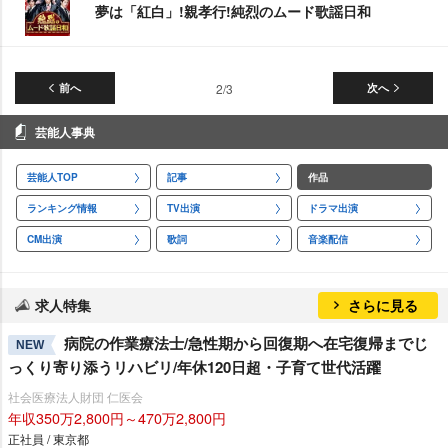
夢は「紅白」!親孝行!純烈のムード歌謡日和
前へ
2/3
次へ
芸能人事典
芸能人TOP
記事
作品
ランキング情報
TV出演
ドラマ出演
CM出演
歌詞
音楽配信
求人特集
さらに見る
病院の作業療法士/急性期から回復期へ在宅復帰までじ
NEW
っくり寄り添うリハビリ/年休120日超・子育て世代活躍
社会医療法人財団 仁医会
年収350万2,800円～470万2,800円
正社員 / 東京都