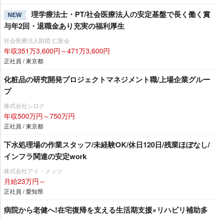
理学療法士・PT/社会医療法人の安定基盤で長く働く賞
NEW
与年2回・退職金あり充実の福利厚生
社会医療法人財団 仁医会
年収351万3,600円～471万3,600円
正社員 / 東京都
化粧品の研究開発プロジェクトマネジメント職/上場企業グルー
プ
株式会社シロク
年収500万円～750万円
正社員 / 東京都
下水処理場の作業スタッフ/未経験OK/休日120日/残業ほぼなし/
インフラ関連の安定work
株式会社アイ・メッツ
月給23万円～
正社員 / 愛知県
病院から老健へ!在宅復帰を支える生活期支援×リハビリ補助多