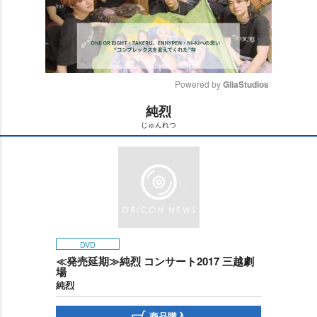
Powered by 
GliaStudios
純烈
M
じゅんれつ
u
t
e
DVD
≪発売延期≫純烈 コンサート2017 三越劇
場
純烈
商品購入