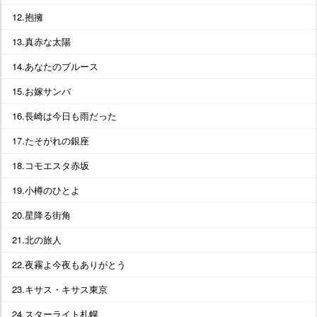
12.抱擁
13.真赤な太陽
14.あなたのブルース
15.お嫁サンバ
16.長崎は今日も雨だった
17.たそがれの銀座
18.コモエスタ赤坂
19.小樽のひとよ
20.星降る街角
21.北の旅人
22.夜霧よ今夜もありがとう
23.キサス・キサス東京
24.スターライト札幌