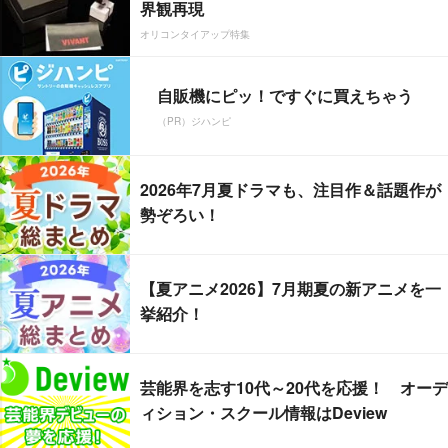
界観再現
オリコンタイアップ特集
自販機にピッ！ですぐに買えちゃう
（PR）ジハンピ
2026年7月夏ドラマも、注目作＆話題作が
勢ぞろい！
【夏アニメ2026】7月期夏の新アニメを一
挙紹介！
芸能界を志す10代～20代を応援！ オーデ
ィション・スクール情報はDeview