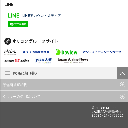
LINE
LINEアカウントメディア
PC版に切り替え
禁無断複写転載
クッキーの使用について
© oricon ME inc.
JASRAC許諾番号：
9009642140Y38026