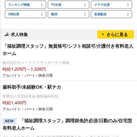
ランキング情報
TV出演
ドラマ出演
CM出演
歌詞
音楽配信
求人特集
さらに見る
「福祉調理スタッフ」無資格可/シフト相談可/介護付き有料老人
ホーム
株式会社サン・ライフ/サンガーデン湘南
時給1,225円～1,226円
アルバイト・パート / 神奈川県
歯科助手/未経験OK・駅チカ
医療法人社団緑真会 服部歯科医院
時給1,400円
アルバイト・パート / 神奈川県
「福祉調理スタッフ」調理師免許必須/日勤のみ/住宅型
NEW
有料老人ホーム
セントラルポイント 株式会社/住宅型有料老人ホーム きらめきビレッジ