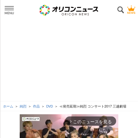
ホーム
純烈
作品
DVD
≪発売延期≫純烈 コンサート2017 三越劇場
このニュースを見る
arrow_forward_ios