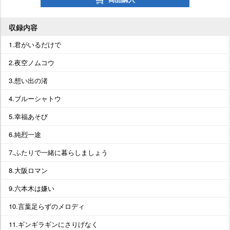
収録内容
1.君がいるだけで
2.夜空ノムコウ
3.想い出の渚
4.ブルーシャトウ
5.幸福あそび
6.純烈一途
7.ふたりで一緒に暮らしましょう
8.大阪ロマン
9.六本木は嫌い
10.言葉足らずのメロディ
11.ギンギラギンにさりげなく