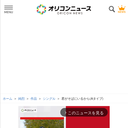
ホーム
純烈
作品
シングル
君がそばにいるから(Aタイプ)
このニュースを見る
arrow_forward_ios