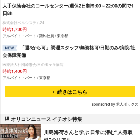
大手保険会社のコールセンター/週休2日制/9:00～22:00の間で1
日8h
株式会社ベルシステム24
時給1,730円
アルバイト・パート / 契約社員 / 東京都
「週3から可」調理スタッフ/無資格可/日勤のみ/病院/社
NEW
会保障完備
医療法人社団崎陽会/日の出ヶ丘病院
時給1,400円
アルバイト・パート / 東京都
続きはこちら
sponsored by 求人ボックス
オリコンニュース イチオシ特集
川島海荷さんと学ぶ 日常に潜む“人身取
引”のリアル