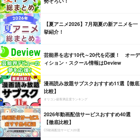
勢ぞろい！
【夏アニメ2026】7月期夏の新アニメを一
挙紹介！
芸能界を志す10代～20代を応援！ オーデ
ィション・スクール情報はDeview
漫画読み放題サブスクおすすめ11選【徹底
比較】
オリコン顧客満足度ランキング
2026年動画配信サービスおすすめ40選
【徹底比較】
CS動画配信サービス20選