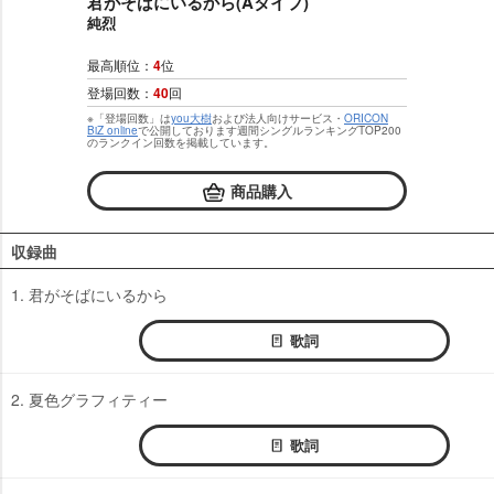
君がそばにいるから(Aタイプ)
純烈
最高順位：
4
位
登場回数：
40
回
※「登場回数」は
you大樹
および法人向けサービス・
ORICON
BiZ online
で公開しております週間シングルランキングTOP200
のランクイン回数を掲載しています。
商品購入
収録曲
1. 君がそばにいるから
歌詞
2. 夏色グラフィティー
歌詞