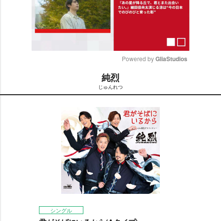
Powered by 
GliaStudios
純烈
M
じゅんれつ
u
t
e
シングル