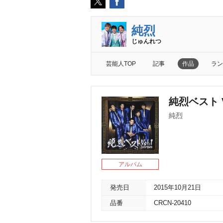
純烈
じゅんれつ
芸能人TOP
記事
作品
ラン
純烈ベスト Vol
純烈
アルバム
発売日
2015年10月21日
品番
CRCN-20410