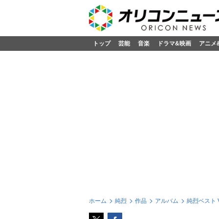
トップ
芸能
音楽
ドラマ&映画
アニメ
ホーム
純烈
作品
アルバム
純烈ベスト Vol