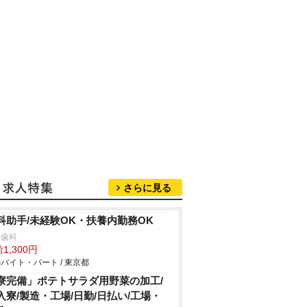
さらに見る
科助手/未経験OK・扶養内勤務OK
月歯科
1,300円
バイト・パート / 東京都
寮完備」ポテトサラダ用野菜の加工/
入寮/製造・工場/日勤/日払い/工場・