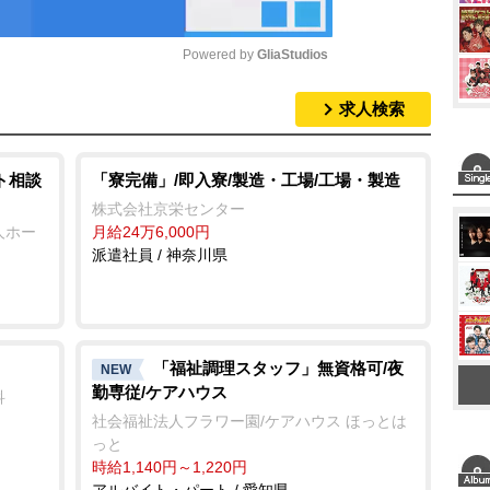
Powered by 
GliaStudios
求人検索
M
u
t
ト相談
「寮完備」/即入寮/製造・工場/工場・製造
e
株式会社京栄センター
人ホー
月給24万6,000円
派遣社員 / 神奈川県
「福祉調理スタッフ」無資格可/夜
NEW
勤専従/ケアハウス
科
社会福祉法人フラワー園/ケアハウス ほっとは
っと
時給1,140円～1,220円
アルバイト・パート / 愛知県