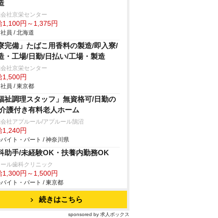
造
式会社京栄センター
1,100円～1,375円
社員 / 北海道
寮完備」たばこ用香料の製造/即入寮/
造・工場/日勤/日払い/工場・製造
式会社京栄センター
1,500円
社員 / 東京都
福祉調理スタッフ」無資格可/日勤の
/介護付き有料老人ホーム
会社アプルール/アプルール鵠沼
1,240円
バイト・パート / 神奈川県
科助手/未経験OK・扶養内勤務OK
レール歯科クリニック
1,300円～1,500円
バイト・パート / 東京都
続きはこちら
sponsored by 求人ボックス