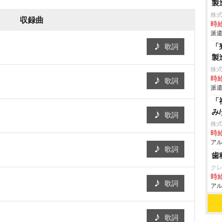
製
株
収録曲
時給
派遣
「
歌詞
製
株
時給
歌詞
派遣
「
み
歌詞
株式
時給
アル
歌詞
歯
ク
時給
歌詞
アル
歌詞