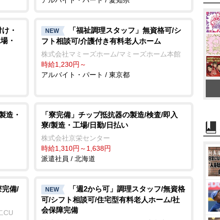
付け・
「福祉調理スタッフ」無資格可/シ
NEW
工場・
フト相談可/介護付き有料老人ホーム
株式会社マミーズホーム/マミーズホーム本館
時給1,230円～
アルバイト・パート / 東京都
/製造・
「寮完備」チップ抵抗器の製造/検査/即入
寮/製造・工場/日勤/日払い
株式会社京栄センター
時給1,310円～1,638円
派遣社員 / 北海道
完備/
「週2から可」調理スタッフ/無資格
NEW
可/シフト相談可/住宅型有料老人ホーム/社
会保障完備
二CU