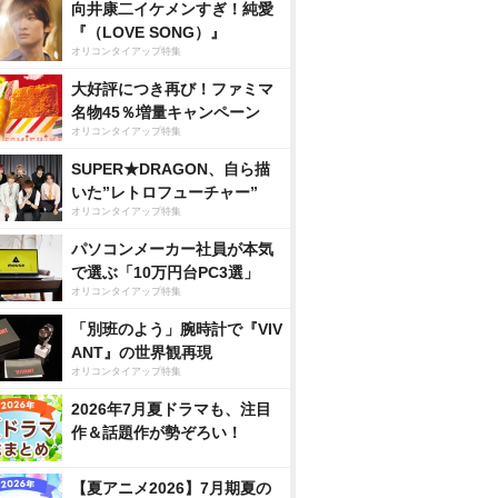
向井康二イケメンすぎ！純愛
『（LOVE SONG）』
オリコンタイアップ特集
大好評につき再び！ファミマ
名物45％増量キャンペーン
オリコンタイアップ特集
SUPER★DRAGON、自ら描
いた”レトロフューチャー”
オリコンタイアップ特集
パソコンメーカー社員が本気
で選ぶ「10万円台PC3選」
オリコンタイアップ特集
「別班のよう」腕時計で『VIV
ANT』の世界観再現
オリコンタイアップ特集
2026年7月夏ドラマも、注目
作＆話題作が勢ぞろい！
【夏アニメ2026】7月期夏の