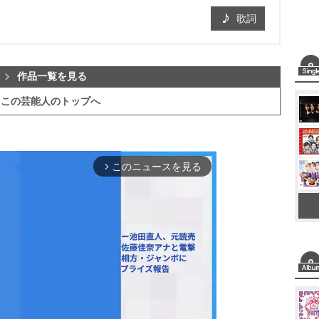
歌詞
作品一覧を見る
この芸能人のトップへ
このニュースを見る
arrow_forward_ios