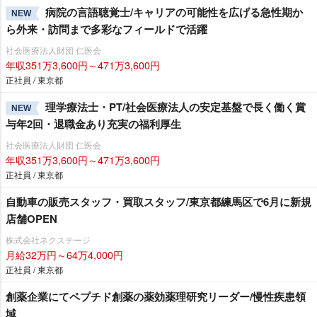
病院の言語聴覚士/キャリアの可能性を広げる急性期か
NEW
ら外来・訪問まで多彩なフィールドで活躍
社会医療法人財団 仁医会
年収351万3,600円～471万3,600円
正社員 / 東京都
理学療法士・PT/社会医療法人の安定基盤で長く働く賞
NEW
与年2回・退職金あり充実の福利厚生
社会医療法人財団 仁医会
年収351万3,600円～471万3,600円
正社員 / 東京都
自動車の販売スタッフ・買取スタッフ/東京都練馬区で6月に新規
店舗OPEN
株式会社ネクステージ
月給32万円～64万4,000円
正社員 / 東京都
創薬企業にてペプチド創薬の薬効薬理研究リーダー/慢性疾患領
域