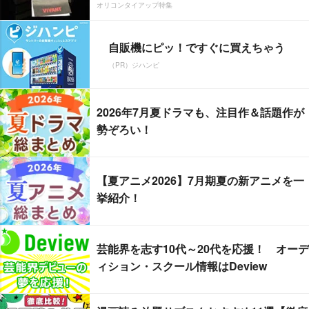
オリコンタイアップ特集
自販機にピッ！ですぐに買えちゃう
（PR）ジハンピ
2026年7月夏ドラマも、注目作＆話題作が
勢ぞろい！
【夏アニメ2026】7月期夏の新アニメを一
挙紹介！
芸能界を志す10代～20代を応援！ オーデ
ィション・スクール情報はDeview