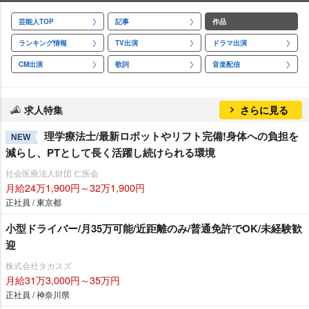
芸能人TOP
記事
作品
ランキング情報
TV出演
ドラマ出演
CM出演
歌詞
音楽配信
求人特集
さらに見る
理学療法士/最新ロボットやリフト完備!身体への負担を
NEW
減らし、PTとして長く活躍し続けられる環境
社会医療法人財団 仁医会
月給24万1,900円～32万1,900円
正社員 / 東京都
小型ドライバー/月35万可能/近距離のみ/普通免許でOK/未経験歓
迎
株式会社タカスズ
月給31万3,000円～35万円
正社員 / 神奈川県