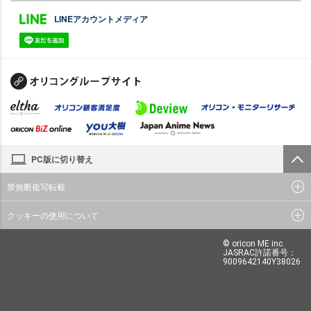
LINEアカウントメディア
PC版に切り替え
禁無断複写転載
クッキーの使用について
© oricon ME inc.
JASRAC許諾番号：
9009642140Y38026