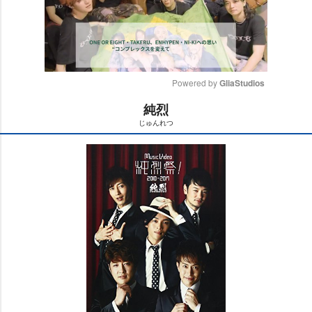
Powered by 
GliaStudios
純烈
M
じゅんれつ
u
t
e