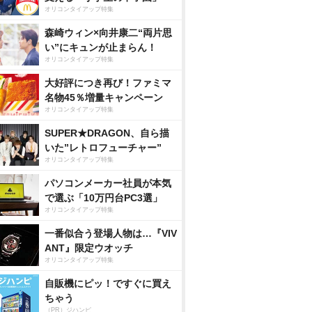
オリコンタイアップ特集
森崎ウィン×向井康二“両片思
い”にキュンが止まらん！
オリコンタイアップ特集
大好評につき再び！ファミマ
名物45％増量キャンペーン
オリコンタイアップ特集
SUPER★DRAGON、自ら描
いた”レトロフューチャー”
オリコンタイアップ特集
パソコンメーカー社員が本気
で選ぶ「10万円台PC3選」
オリコンタイアップ特集
一番似合う登場人物は…『VIV
ANT』限定ウオッチ
オリコンタイアップ特集
自販機にピッ！ですぐに買え
ちゃう
（PR）ジハンピ