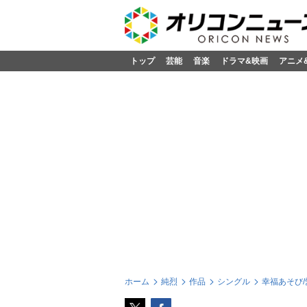
トップ
芸能
音楽
ドラマ&映画
アニメ
ホーム
純烈
作品
シングル
幸福あそび