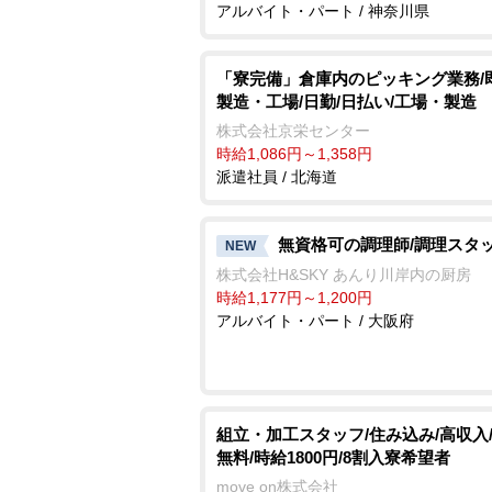
アルバイト・パート / 神奈川県
「寮完備」倉庫内のピッキング業務/
製造・工場/日勤/日払い/工場・製造
株式会社京栄センター
時給1,086円～1,358円
派遣社員 / 北海道
無資格可の調理師/調理スタ
NEW
株式会社H&SKY あんり川岸内の厨房
時給1,177円～1,200円
アルバイト・パート / 大阪府
組立・加工スタッフ/住み込み/高収入
無料/時給1800円/8割入寮希望者
move on株式会社