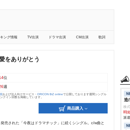
キング情報
TV出演
ドラマ出演
CM出演
歌詞
/愛をありがとう
14
位
26
週
N
大樹
および法人向けサービス・
ORICON BiZ online
で公開しております週間シングル
のランクイン回数を掲載しています。
造
株
商品購入
時給
派遣
に発売された「今夜はドラマチック」に続くシングル。c/w曲と
N