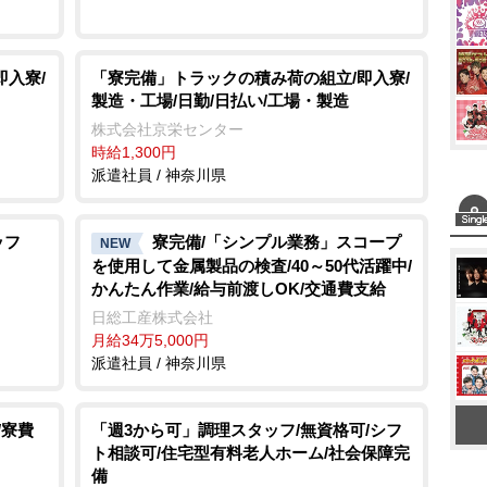
即入寮/
「寮完備」トラックの積み荷の組立/即入寮/
製造・工場/日勤/日払い/工場・製造
株式会社京栄センター
時給1,300円
派遣社員 / 神奈川県
ッフ
寮完備/「シンプル業務」スコープ
NEW
を使用して金属製品の検査/40～50代活躍中/
かんたん作業/給与前渡しOK/交通費支給
日総工産株式会社
月給34万5,000円
派遣社員 / 神奈川県
/寮費
「週3から可」調理スタッフ/無資格可/シフ
ト相談可/住宅型有料老人ホーム/社会保障完
備