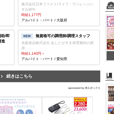
株式会社日本ファクト/ライフ・ヴィレッジい
ずみ府中
時給1,177円
アルバイト・パート / 大阪府
助/即
無資格可の調理師/調理スタッフ
NEW
製造
名阪食品株式会社 あしたがすき保育園内の厨
房
時給1,140円～
アルバイト・パート / 愛知県
続きはこちら
sponsored by 求人ボックス