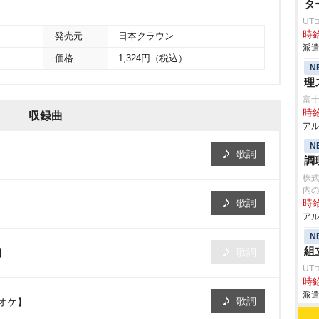
タ
UT
時給
発売元
日本クラウン
派遣
価格
1,324円（税込）
N
理
富
時給
収録曲
アル
N
歌詞
調
株式
内
歌詞
時給
アル
N
組
歌詞
】
UT
時給
派遣
歌詞
オケ】