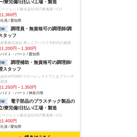
ー/寮完備/日払い/工場・製造
エージェント株式会社AGT東海第一CU
1,360円
社員 / 愛知県
調理員・無資格可の調理師/調
EW
スタッフ
士産業株式会社 寿シニアハウス平針内の厨房
1,200円～1,300円
バイト・パート / 愛知県
調理補助・無資格可の調理師/
EW
理スタッフ
会社HITOWA フローレンスケアたまプラーザ
の厨房
1,250円～1,350円
バイト・パート / 神奈川県
電子部品のプラスチック製品の
EW
立/寮完備/日払い/工場・製造
エージェント株式会社AGT東海第一CU
1,400円
社員 / 愛知県