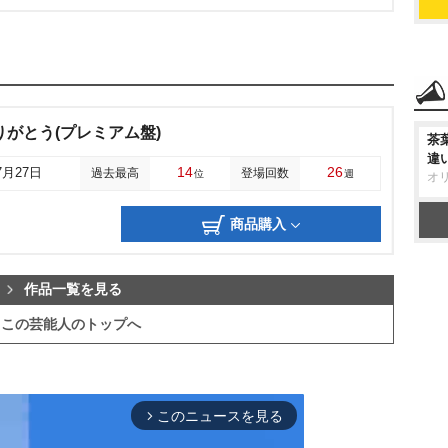
りがとう(プレミアム盤)
茶
違
14
26
7月27日
過去最高
登場回数
位
週
オ
商品購入
作品一覧を見る
この芸能人のトップへ
このニュースを見る
arrow_forward_ios