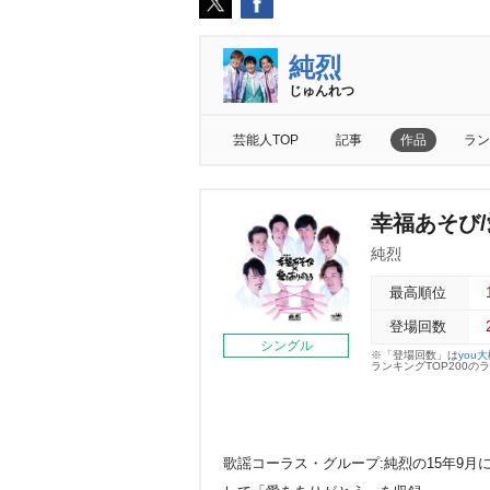
純烈
じゅんれつ
芸能人TOP
記事
作品
ラン
幸福あそび
純烈
最高順位
登場回数
シングル
※「登場回数」は
you
ランキングTOP200
歌謡コーラス・グループ:純烈の15年9月