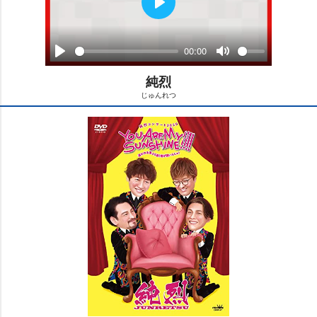
P
l
a
00:00
y
P
M
l
純烈
u
a
t
じゅんれつ
y
e