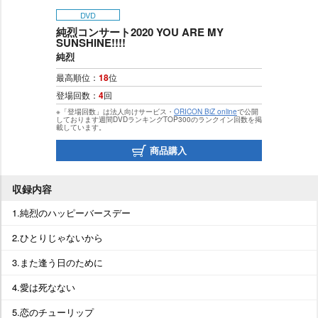
DVD
純烈コンサート2020 YOU ARE MY
SUNSHINE!!!!
純烈
最高順位：
18
位
登場回数：
4
回
※「登場回数」は法人向けサービス・
ORICON BiZ online
で公開
しております週間DVDランキングTOP300のランクイン回数を掲
載しています。
商品購入
収録内容
1.純烈のハッピーバースデー
2.ひとりじゃないから
3.また逢う日のために
4.愛は死なない
5.恋のチューリップ