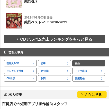
純烈魂 2
2022年08月03日発売
純烈ベストVol.3 2018-2021
CDアルバム売上ランキングをもっと見る
芸能人事典
芸能人TOP
記事
作品
ランキング情報
TV出演
ドラマ出演
CM出演
歌詞
音楽配信
求人特集
さらに見る
百貨店での短期アプリ操作補助スタッフ