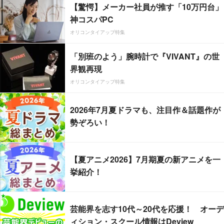
【驚愕】メーカー社員が推す「10万円台」
神コスパPC
オリコンタイアップ特集
「別班のよう」腕時計で『VIVANT』の世
界観再現
オリコンタイアップ特集
2026年7月夏ドラマも、注目作＆話題作が
勢ぞろい！
【夏アニメ2026】7月期夏の新アニメを一
挙紹介！
芸能界を志す10代～20代を応援！ オーデ
ィション・スクール情報はDeview