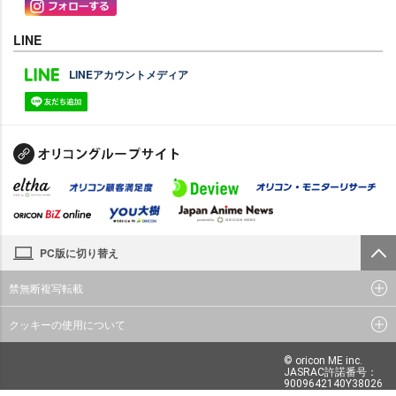
LINE
LINEアカウントメディア
PC版に切り替え
禁無断複写転載
クッキーの使用について
© oricon ME inc.
JASRAC許諾番号：
9009642140Y38026