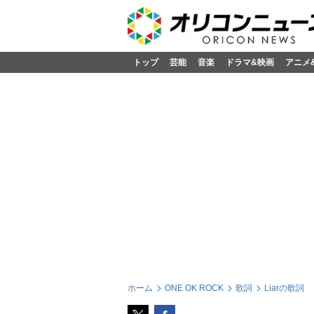
トップ
芸能
音楽
ドラマ&映画
アニメ
ホーム
ONE OK ROCK
歌詞
Liarの歌詞