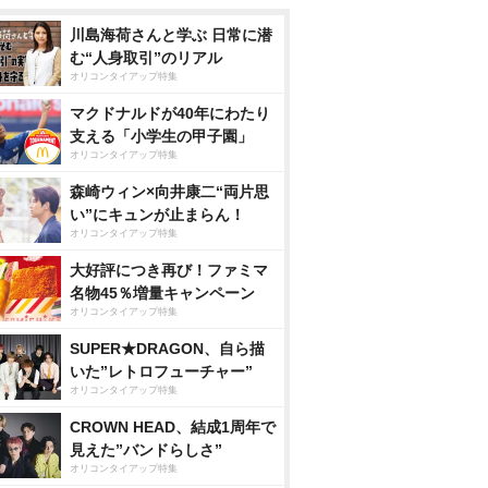
川島海荷さんと学ぶ 日常に潜
む“人身取引”のリアル
オリコンタイアップ特集
マクドナルドが40年にわたり
支える「小学生の甲子園」
オリコンタイアップ特集
森崎ウィン×向井康二“両片思
い”にキュンが止まらん！
オリコンタイアップ特集
大好評につき再び！ファミマ
名物45％増量キャンペーン
オリコンタイアップ特集
SUPER★DRAGON、自ら描
いた”レトロフューチャー”
オリコンタイアップ特集
CROWN HEAD、結成1周年で
見えた”バンドらしさ”
オリコンタイアップ特集