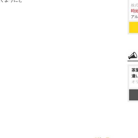
株式
時給
アル
茶
違
オ