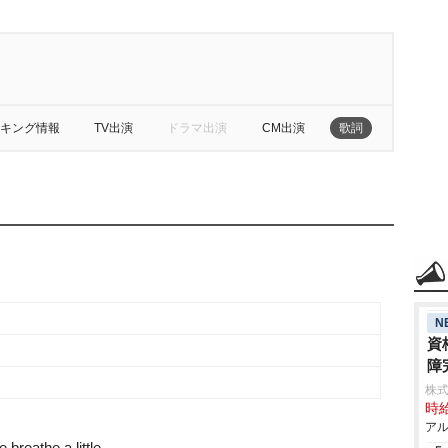
キング情報
TV出演
ドラマ出演
CM出演
歌詞
N
資
障
株式
時給
アル
breathe a little