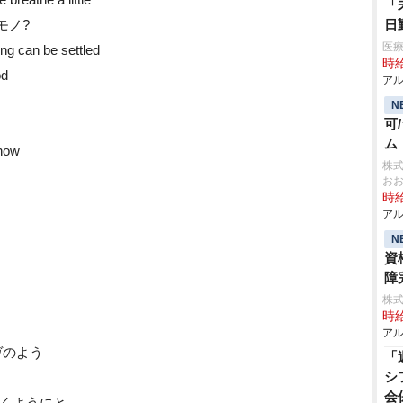
「
るモノ?
日
医療
ing can be settled
時給
od
アル
N
可
ム
now
株
お
時給
アル
N
資
障
株式
時給
アル
ジャヴのよう
「
シ
会
思いが届くようにと