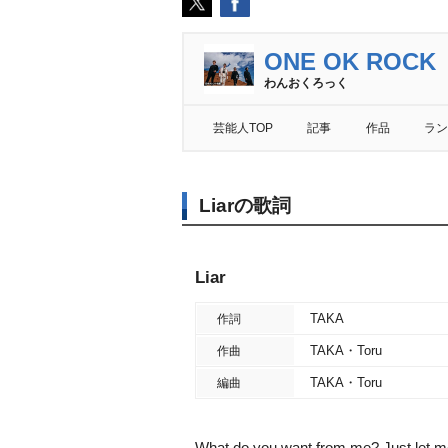
ONE OK ROCK
わんおくろっく
芸能人TOP
記事
作品
ラン
Liarの歌詞
Liar
TAKA
作詞
TAKA・Toru
作曲
TAKA・Toru
編曲
What do you want from me? Just let me 