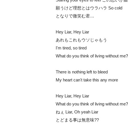
願うけど理想とはウラハラ So cold
となりで微笑む君…
Hey Liar, Hey Liar
あれもこれもウソじゃもう
I'm tired, so tired
What do you think of living without me?
There is nothing left to bleed
My heart can't take this any more
Hey Liar, Hey Liar
What do you think of living without me?
ねぇ Liar, Oh yeah Liar
とどまる事は無意味??