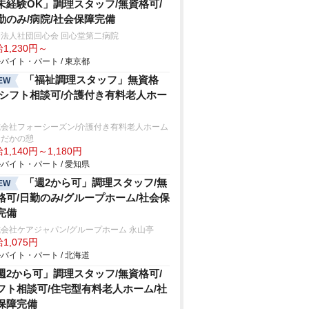
未経験OK」調理スタッフ/無資格可/
勤のみ/病院/社会保障完備
法人社団回心会 回心堂第二病院
1,230円～
バイト・パート / 東京都
「福祉調理スタッフ」無資格
EW
/シフト相談可/介護付き有料老人ホー
式会社フォーシーズン/介護付き有料老人ホーム
おだかの憩
1,140円～1,180円
バイト・パート / 愛知県
「週2から可」調理スタッフ/無
EW
格可/日勤のみ/グループホーム/社会保
完備
会社ケアジャパン/グループホーム 永山亭
1,075円
バイト・パート / 北海道
週2から可」調理スタッフ/無資格可/
フト相談可/住宅型有料老人ホーム/社
保障完備