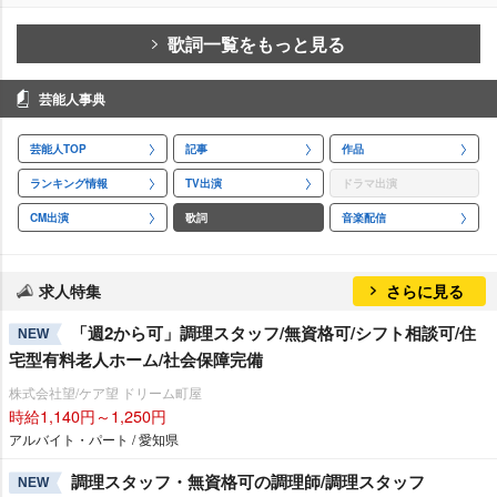
歌詞一覧をもっと見る
芸能人事典
芸能人TOP
記事
作品
ランキング情報
TV出演
ドラマ出演
CM出演
歌詞
音楽配信
求人特集
さらに見る
「週2から可」調理スタッフ/無資格可/シフト相談可/住
NEW
宅型有料老人ホーム/社会保障完備
株式会社望/ケア望 ドリーム町屋
時給1,140円～1,250円
アルバイト・パート / 愛知県
調理スタッフ・無資格可の調理師/調理スタッフ
NEW