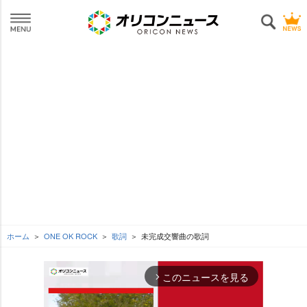
ホーム
ONE OK ROCK
歌詞
未完成交響曲の歌詞
このニュースを見る
arrow_forward_ios