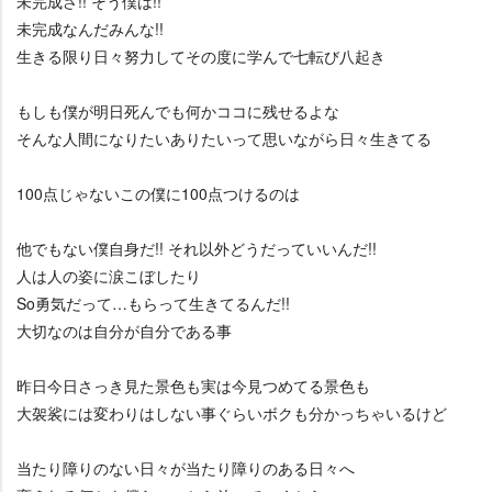
未完成さ!! そう僕は!!
未完成なんだみんな!!
生きる限り日々努力してその度に学んで七転び八起き
もしも僕が明日死んでも何かココに残せるよな
そんな人間になりたいありたいって思いながら日々生きてる
100点じゃないこの僕に100点つけるのは
他でもない僕自身だ!! それ以外どうだっていいんだ!!
人は人の姿に涙こぼしたり
So勇気だって…もらって生きてるんだ!!
大切なのは自分が自分である事
昨日今日さっき見た景色も実は今見つめてる景色も
大袈裟には変わりはしない事ぐらいボクも分かっちゃいるけど
当たり障りのない日々が当たり障りのある日々へ