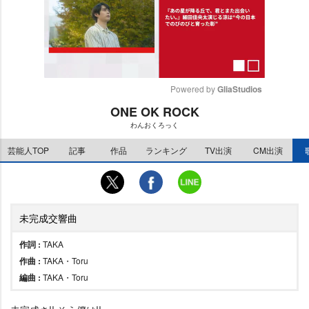
Powered by 
GliaStudios
ONE OK ROCK
M
わんおくろっく
u
t
芸能人TOP
記事
作品
ランキング
TV出演
CM出演
e
未完成交響曲
作詞 :
TAKA
作曲 :
TAKA・Toru
編曲 :
TAKA・Toru