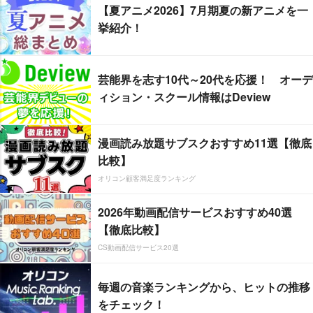
【夏アニメ2026】7月期夏の新アニメを一
挙紹介！
芸能界を志す10代～20代を応援！ オーデ
ィション・スクール情報はDeview
漫画読み放題サブスクおすすめ11選【徹底
比較】
オリコン顧客満足度ランキング
2026年動画配信サービスおすすめ40選
【徹底比較】
CS動画配信サービス20選
毎週の音楽ランキングから、ヒットの推移
をチェック！