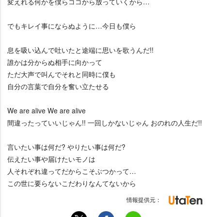
変えれる何かを僕らココから放っていくから…
でもキレイ事にならぬように…今日も僕ら
息を吸い込んで吐いたと途端に思いを歌うんだ!!
誰かは分からぬ相手に向かって
ただ大声で叫んでそれと同時に僕も
自分の言葉で自分を奮い立たせる
We are alive We are alive
間違ったっていいじゃん!! 一回しかないじゃん おのれの人生だ!!
言いたい事は何だ? やりたい事は何だ?
伝えたい事や届けたいモノは
人それぞれ違ってだからこそぶつかって…
この世に要らないこだわりなんてないから
情報提供元：