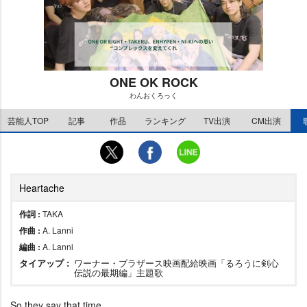
ONE OK ROCK
わんおくろっく
M
芸能人TOP
記事
作品
ランキング
TV出演
CM出演
u
t
e
Heartache
作詞 :
TAKA
作曲 :
A. Lanni
編曲 :
A. Lanni
タイアップ :
ワーナー・ブラザース映画配給映画「るろうに剣心
伝説の最期編」主題歌
So they say that time