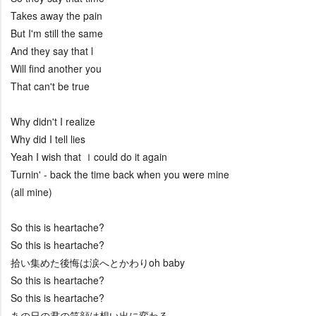
Takes away the pain
But I'm still the same
And they say that l
Will find another you
That can't be true
Why didn't I realize
Why did I tell lies
Yeah I wish that ｌcould do it again
Turnin' - back the time back when you were mine
(all mine)
So this is heartache?
So this is heartache?
拾い集めた後悔は涙へとかわりoh baby
So this is heartache?
So this is heartache?
あの日の君の笑顔は想い出に変わる