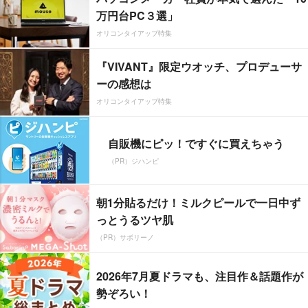
万円台PC３選」
オリコンタイアップ特集
『VIVANT』限定ウオッチ、プロデューサ
ーの感想は
オリコンタイアップ特集
自販機にピッ！ですぐに買えちゃう
（PR）ジハンピ
朝1分貼るだけ！ミルクピールで一日中ず
っとうるツヤ肌
（PR）サボリーノ
2026年7月夏ドラマも、注目作＆話題作が
勢ぞろい！