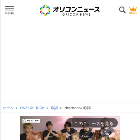
ホーム
ONE OK ROCK
歌詞
Heartacheの歌詞
このニュースを見る
arrow_forward_ios