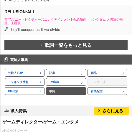
DELUSION:ALL
東宝,ソニー・ピクチャーズエンタテインメント配給映画「キングダム 大将軍の帰
還」主題歌
They'll conquer us if we divide
歌詞一覧をもっと見る
芸能人事典
芸能人TOP
記事
作品
ランキング情報
TV出演
ドラマ出演
CM出演
歌詞
音楽配信
求人特集
さらに見る
ゲームディレクター/ゲーム・エンタメ
株式会社ジーゼ