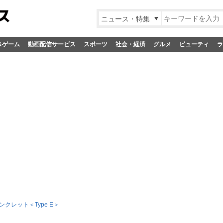
ニュース・特集
&ゲーム
動画配信サービス
スポーツ
社会・経済
グルメ
ビューティ
ラ
ンクレット＜Type E＞