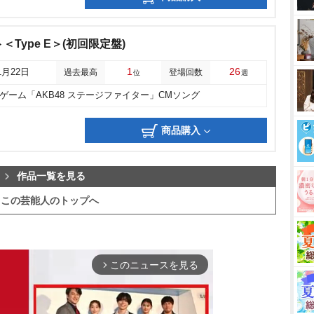
Type E＞(初回限定盤)
1
26
1月22日
過去最高
登場回数
位
週
ゲーム「AKB48 ステージファイター」CMソング
商品購入
作品一覧を見る
この芸能人のトップへ
このニュースを見る
arrow_forward_ios