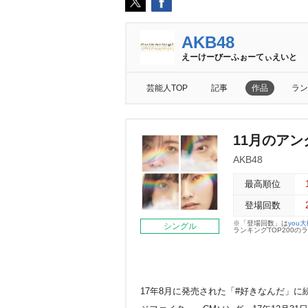
AKB48
えーけーびーふぉーてぃえいと
芸能人TOP
記事
作品
ラン
11月のアン
AKB48
最高順位
登場回数
※「登場回数」は
you
シングル
ランキングTOP200
17年8月に発売された「#好きなんだ」に続