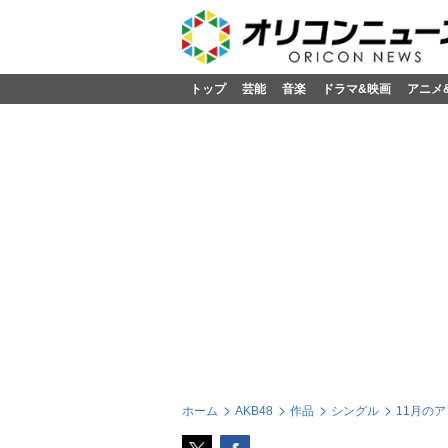
トップ
芸能
音楽
ドラマ&映画
アニメ
ホーム
AKB48
作品
シングル
11月のア