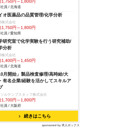
1,750円～1,800円
社員 / 北海道
イオ医薬品の品質管理/化学分析
B株式会社
1,750円～1,800円
社員 / 愛知県
学研究室で化学実験を行う研究補助/
学分析
B株式会社
1,400円～1,450円
社員 / 北海道
10月開始」製品検査修理/高時給/大
・有名企業/経験を活かしてスキルア
プ
ーソルテンプスタッフ株式会社
1,700円～1,800円
社員 / 大阪府
続きはこちら
sponsored by 求人ボックス