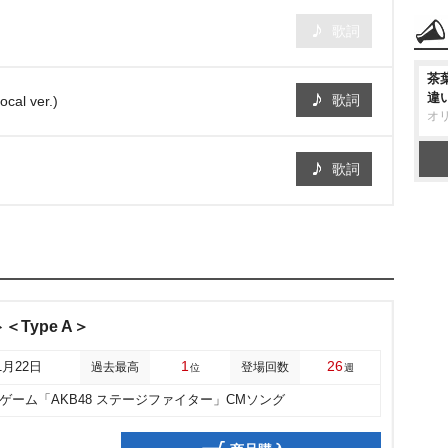
歌詞
茶
違
歌詞
l ver.)
オ
歌詞
Type A＞
1
26
1月22日
過去最高
登場回数
位
週
ゲーム「AKB48 ステージファイター」CMソング