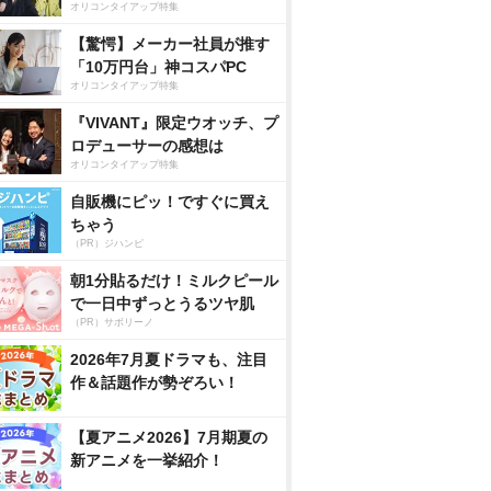
オリコンタイアップ特集
【驚愕】メーカー社員が推す
「10万円台」神コスパPC
オリコンタイアップ特集
『VIVANT』限定ウオッチ、プ
ロデューサーの感想は
オリコンタイアップ特集
自販機にピッ！ですぐに買え
ちゃう
（PR）ジハンピ
朝1分貼るだけ！ミルクピール
で一日中ずっとうるツヤ肌
（PR）サボリーノ
2026年7月夏ドラマも、注目
作＆話題作が勢ぞろい！
【夏アニメ2026】7月期夏の
新アニメを一挙紹介！