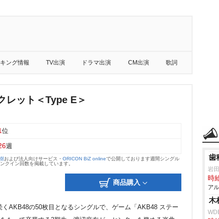
キング情報
TV出演
ドラマ出演
CM出演
歌詞
クレット＜Type E＞
1
位
26
週
歯
大樹
および法人向けサービス・
ORICON BiZ online
で公開しております週間シングル
のランクイン回数を掲載しています。
田
時給
商品購入
アル
木
くAKB48の50枚目となるシングルで、ゲーム「AKB48 ステー
WD