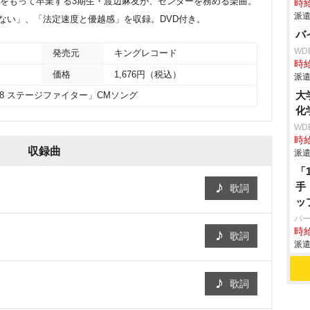
1日をもって卒業する3期生・渡辺麻友が、センターを務める楽曲。
時給
派遣
ゃない」、「法定速度と優越感」を収録。DVD付き。
バ
WD
発売元
キングレコード
時給
価格
1,676円（税込）
派遣
大
48 ステージファイター」CMソング
化
WD
時給
収録曲
派遣
「
手
歌詞
ッ
パ
時給
歌詞
派遣
歌詞