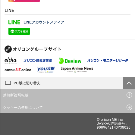
LINE
LINEアカウントメディア
PC版に切り替え
禁無断複写転載
クッキーの使用について
© oricon ME inc.
JASRAC許諾番号：
9009642140Y38026