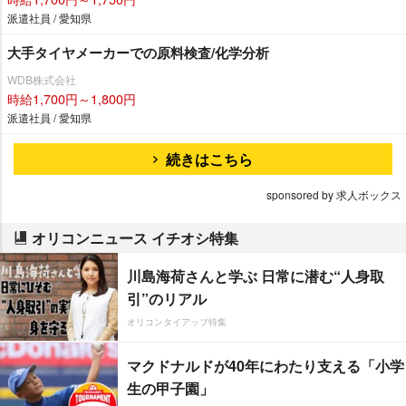
派遣社員 / 愛知県
大手タイヤメーカーでの原料検査/化学分析
WDB株式会社
時給1,700円～1,800円
派遣社員 / 愛知県
続きはこちら
sponsored by 求人ボックス
オリコンニュース イチオシ特集
川島海荷さんと学ぶ 日常に潜む“人身取
引”のリアル
オリコンタイアップ特集
マクドナルドが40年にわたり支える「小学
生の甲子園」