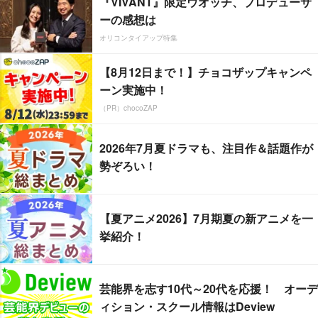
『VIVANT』限定ウオッチ、プロデューサ
ーの感想は
オリコンタイアップ特集
【8月12日まで！】チョコザップキャンペ
ーン実施中！
（PR）chocoZAP
2026年7月夏ドラマも、注目作＆話題作が
勢ぞろい！
【夏アニメ2026】7月期夏の新アニメを一
挙紹介！
芸能界を志す10代～20代を応援！ オーデ
ィション・スクール情報はDeview