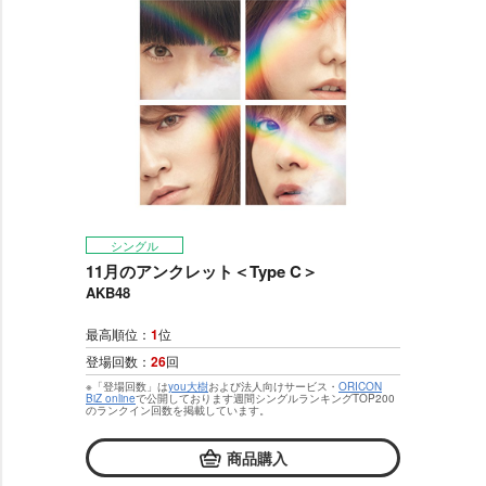
シングル
11月のアンクレット＜Type C＞
AKB48
最高順位：
1
位
登場回数：
26
回
※「登場回数」は
you大樹
および法人向けサービス・
ORICON
BiZ online
で公開しております週間シングルランキングTOP200
のランクイン回数を掲載しています。
商品購入