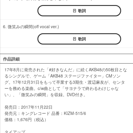
歌詞
6. 微笑みの瞬間(off vocal ver.)
歌詞
作品詳細
17年8月に発売された「#好きなんだ」に続くAKB48の50枚目とな
るシングルで、ゲーム「AKB48 ステージファイター」CMソン
グ。17年12月31日をもって卒業する3期生・渡辺麻友が、センタ
ーを務める楽曲。c/w曲として「サヨナラで終わるわけじゃな
い」、「微笑みの瞬間」を収録。DVD付き。
発売日：2017年11月22日
発売元：キングレコード 品番：KIZM-515/6
価格：1,676円（税込）
タイアップ