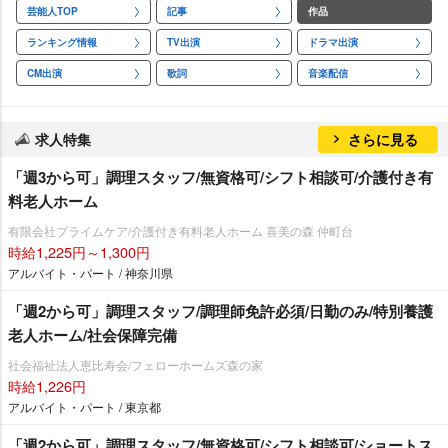
芸能人TOP
記事
作品
ランキング情報
TV出演
ドラマ出演
CM出演
歌詞
音楽配信
求人特集
さらに見る
「週3から可」調理スタッフ/無資格可/シフト相談可/介護付き有
料老人ホーム
有限会社プライムケア/介護付き有料老人ホーム 喜美の森 仲町台
時給1,225円～1,300円
アルバイト・パート / 神奈川県
「週2から可」調理スタッフ/調理師免許必須/日勤のみ/特別養護
老人ホーム/社会保障完備
社会福祉法人恵比寿会/フェローホームズ森の家
時給1,226円
アルバイト・パート / 東京都
「週2から可」調理スタッフ/無資格可/シフト相談可/ショートス