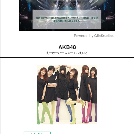
Powered by 
GliaStudios
AKB48
M
えーけーびーふぉーてぃえいと
u
t
e