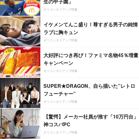
生の甲子園」
オリコンタイアップ特集
イケメンてんこ盛り！尊すぎる男子の純情
ラブに胸キュン
オリコンタイアップ特集
大好評につき再び！ファミマ名物45％増量
キャンペーン
オリコンタイアップ特集
SUPER★DRAGON、自ら描いた”レトロ
フューチャー”
オリコンタイアップ特集
【驚愕】メーカー社員が推す「10万円台」
神コスパPC
オリコンタイアップ特集