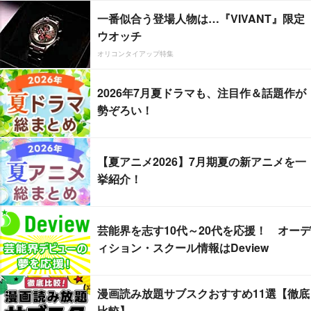
一番似合う登場人物は…『VIVANT』限定
ウオッチ
オリコンタイアップ特集
2026年7月夏ドラマも、注目作＆話題作が
勢ぞろい！
【夏アニメ2026】7月期夏の新アニメを一
挙紹介！
芸能界を志す10代～20代を応援！ オーデ
ィション・スクール情報はDeview
漫画読み放題サブスクおすすめ11選【徹底
比較】