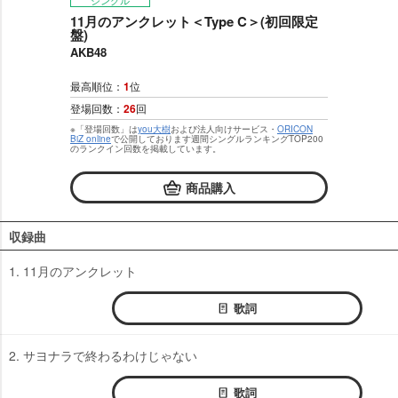
シングル
11月のアンクレット＜Type C＞(初回限定
盤)
AKB48
最高順位：
1
位
登場回数：
26
回
※「登場回数」は
you大樹
および法人向けサービス・
ORICON
BiZ online
で公開しております週間シングルランキングTOP200
のランクイン回数を掲載しています。
商品購入
収録曲
1. 11月のアンクレット
歌詞
2. サヨナラで終わるわけじゃない
歌詞