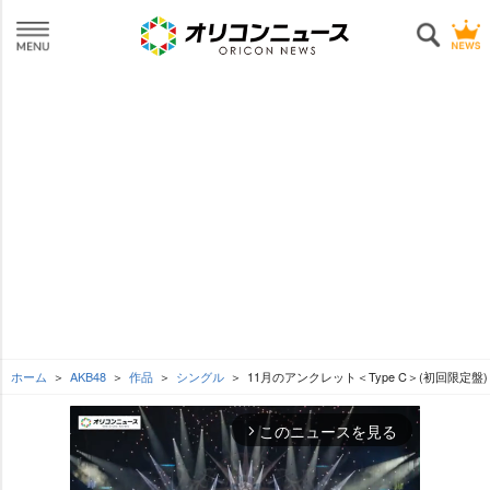
ホーム
AKB48
作品
シングル
11月のアンクレット＜Type C＞(初回限定盤)
このニュースを見る
arrow_forward_ios