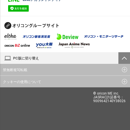
PC版に切り替え
禁無断複写転載
クッキーの使用について
© oricon ME inc.
JASRAC許諾番号：
9009642140Y38026