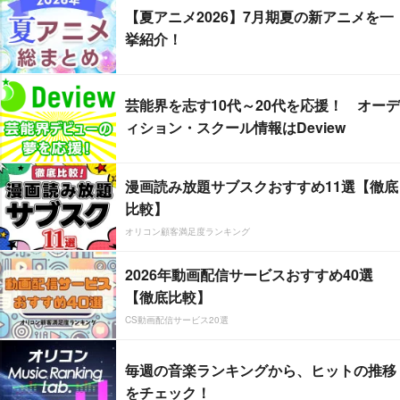
【夏アニメ2026】7月期夏の新アニメを一
挙紹介！
芸能界を志す10代～20代を応援！ オーデ
ィション・スクール情報はDeview
漫画読み放題サブスクおすすめ11選【徹底
比較】
オリコン顧客満足度ランキング
2026年動画配信サービスおすすめ40選
【徹底比較】
CS動画配信サービス20選
毎週の音楽ランキングから、ヒットの推移
をチェック！