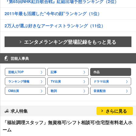
『第65回NHK紅白歌合戦』紅組出場予想ランキング（2位）
2011年最も活躍した“今年の顔”ランキング（1位）
2万人が選ぶ好きなアーティストランキング（11位）
エンタメランキング登場記録をもっと見る
芸能人事典
芸能人TOP
記事
作品
ランキング情報
TV出演
ドラマ出演
CM出演
歌詞
音楽配信
求人特集
さらに見る
「福祉調理スタッフ」無資格可/シフト相談可/住宅型有料老人ホ
ーム