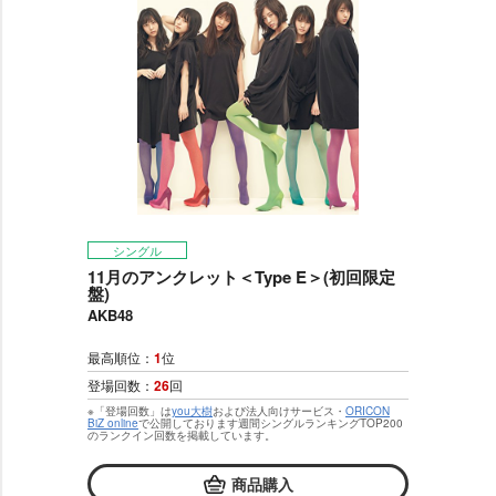
シングル
11月のアンクレット＜Type E＞(初回限定
盤)
AKB48
最高順位：
1
位
登場回数：
26
回
※「登場回数」は
you大樹
および法人向けサービス・
ORICON
BiZ online
で公開しております週間シングルランキングTOP200
のランクイン回数を掲載しています。
商品購入