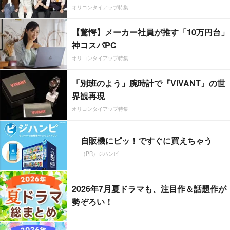
オリコンタイアップ特集
【驚愕】メーカー社員が推す「10万円台」
神コスパPC
オリコンタイアップ特集
「別班のよう」腕時計で『VIVANT』の世
界観再現
オリコンタイアップ特集
自販機にピッ！ですぐに買えちゃう
（PR）ジハンピ
2026年7月夏ドラマも、注目作＆話題作が
勢ぞろい！