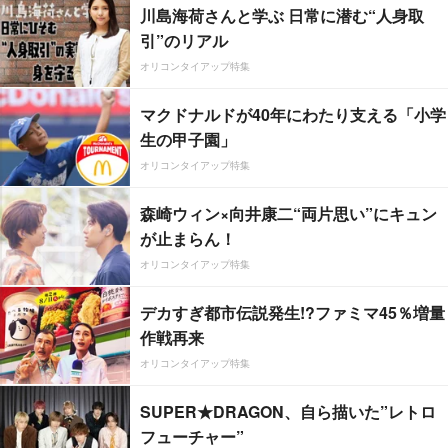
川島海荷さんと学ぶ 日常に潜む“人身取
引”のリアル
オリコンタイアップ特集
マクドナルドが40年にわたり支える「小学
生の甲子園」
オリコンタイアップ特集
森崎ウィン×向井康二“両片思い”にキュン
が止まらん！
オリコンタイアップ特集
デカすぎ都市伝説発生!?ファミマ45％増量
作戦再来
オリコンタイアップ特集
SUPER★DRAGON、自ら描いた”レトロ
フューチャー”