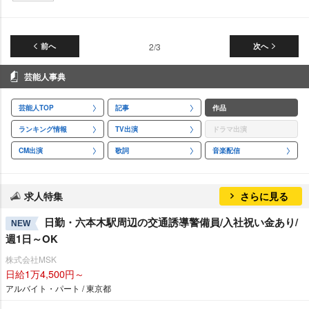
前へ
2/3
次へ
芸能人事典
芸能人TOP
記事
作品
ランキング情報
TV出演
ドラマ出演
CM出演
歌詞
音楽配信
求人特集
さらに見る
日勤・六本木駅周辺の交通誘導警備員/入社祝い金あり/
NEW
週1日～OK
株式会社MSK
日給1万4,500円～
アルバイト・パート / 東京都