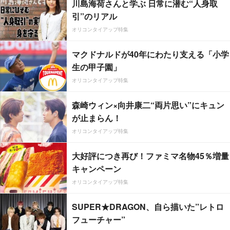
川島海荷さんと学ぶ 日常に潜む“人身取
引”のリアル
オリコンタイアップ特集
マクドナルドが40年にわたり支える「小学
生の甲子園」
オリコンタイアップ特集
森崎ウィン×向井康二“両片思い”にキュン
が止まらん！
オリコンタイアップ特集
大好評につき再び！ファミマ名物45％増量
キャンペーン
オリコンタイアップ特集
SUPER★DRAGON、自ら描いた”レトロ
フューチャー”