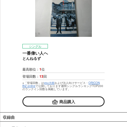
シングル
一番偉い人へ
とんねるず
最高順位：
1
位
登場回数：
13
回
※「登場回数」は
you大樹
および法人向けサービス・
ORICON
BiZ online
で公開しております週間シングルランキングTOP200
のランクイン回数を掲載しています。
商品購入
収録曲