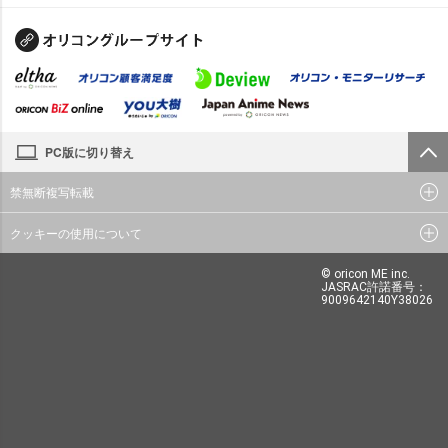
PC版に切り替え
禁無断複写転載
クッキーの使用について
© oricon ME inc.
JASRAC許諾番号：
9009642140Y38026