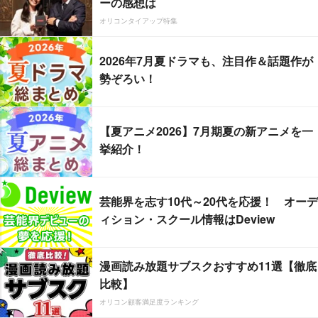
ーの感想は
オリコンタイアップ特集
2026年7月夏ドラマも、注目作＆話題作が
勢ぞろい！
【夏アニメ2026】7月期夏の新アニメを一
挙紹介！
芸能界を志す10代～20代を応援！ オーデ
ィション・スクール情報はDeview
漫画読み放題サブスクおすすめ11選【徹底
比較】
オリコン顧客満足度ランキング