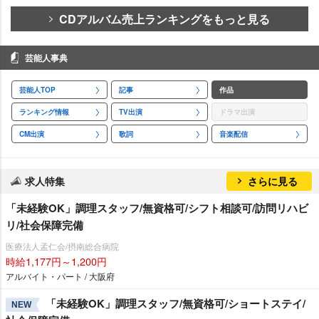
CDアルバム売上ランキングをもっと見る
芸能人事典
芸能人TOP
記事
作品
ランキング情報
TV出演
ドラマ出演
CM出演
歌詞
音楽配信
求人特集
さらに見る
「未経験OK」調理スタッフ/無資格可/シフト相談可/訪問リハビ
リ/社会保障完備
医療法人孟仁会/摂南総合病院
時給1,177円～1,200円
アルバイト・パート / 大阪府
「未経験OK」調理スタッフ/無資格可/ショートステイ/
NEW