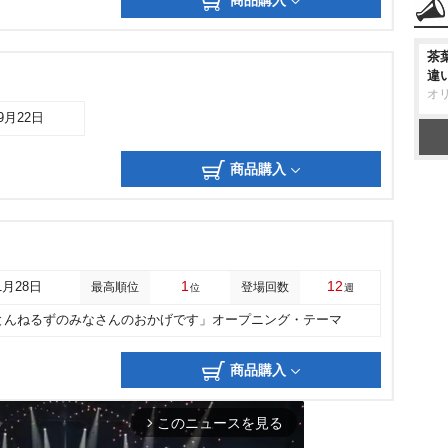
商品購入
茶
違
オ
09月22日
商品購入
1
12
1月28日
最高順位
登場回数
位
週
とんねるずのみなさんのおかげです」オープニング・テーマ
商品購入
このニュースを見る
arrow_forward_ios