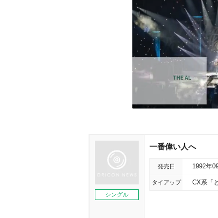
一番偉い人へ
発売日
1992年0
タイアップ
CX系「
シングル