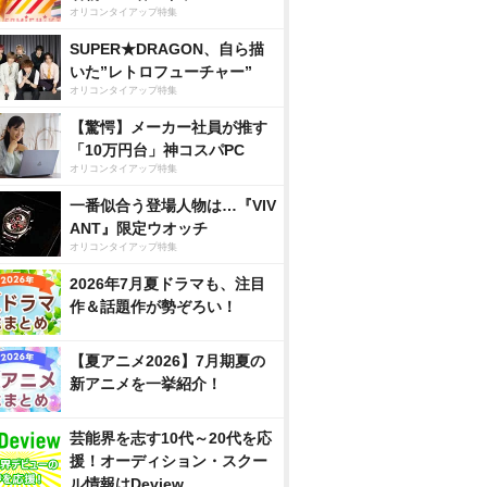
オリコンタイアップ特集
SUPER★DRAGON、自ら描
いた”レトロフューチャー”
オリコンタイアップ特集
【驚愕】メーカー社員が推す
「10万円台」神コスパPC
オリコンタイアップ特集
一番似合う登場人物は…『VIV
ANT』限定ウオッチ
オリコンタイアップ特集
2026年7月夏ドラマも、注目
作＆話題作が勢ぞろい！
【夏アニメ2026】7月期夏の
新アニメを一挙紹介！
芸能界を志す10代～20代を応
援！オーディション・スクー
ル情報はDeview