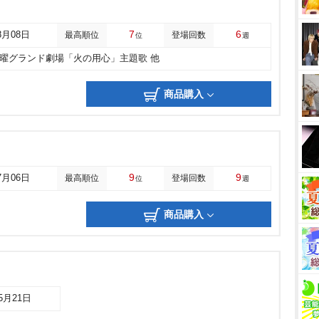
7
6
8月08日
最高順位
登場回数
位
週
土曜グランド劇場「火の用心」主題歌 他
商品購入
9
9
7月06日
最高順位
登場回数
位
週
商品購入
05月21日