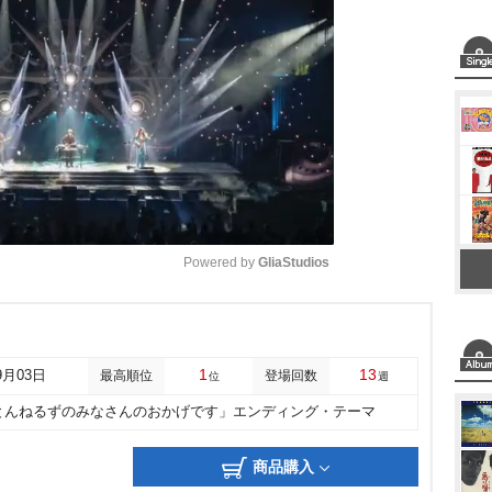
Powered by 
GliaStudios
M
u
1
13
9月03日
最高順位
登場回数
位
週
t
とんねるずのみなさんのおかげです」エンディング・テーマ
e
商品購入