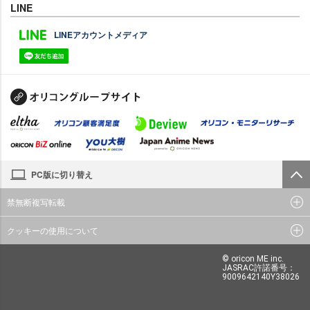
LINE
LINEアカウントメディア
PC版に切り替え
禁無断複写転載
クッキーの使用について
© oricon ME inc.
JASRAC許諾番号：
9009642140Y38026