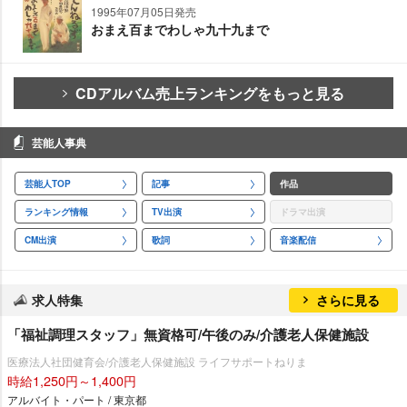
1995年07月05日発売
おまえ百までわしゃ九十九まで
CDアルバム売上ランキングをもっと見る
芸能人事典
芸能人TOP
記事
作品
ランキング情報
TV出演
ドラマ出演
CM出演
歌詞
音楽配信
求人特集
さらに見る
「福祉調理スタッフ」無資格可/午後のみ/介護老人保健施設
医療法人社団健育会/介護老人保健施設 ライフサポートねりま
時給1,250円～1,400円
アルバイト・パート / 東京都