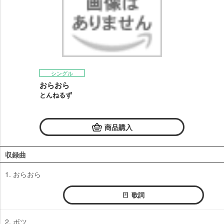
シングル
おらおら
とんねるず
商品購入
収録曲
1. おらおら
歌詞
2. ボツ