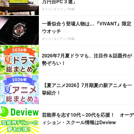
万円台PC３選」
オリコンタイアップ特集
一番似合う登場人物は…『VIVANT』限定
ウオッチ
オリコンタイアップ特集
2026年7月夏ドラマも、注目作＆話題作が
勢ぞろい！
【夏アニメ2026】7月期夏の新アニメを一
挙紹介！
芸能界を志す10代～20代を応援！ オーデ
ィション・スクール情報はDeview