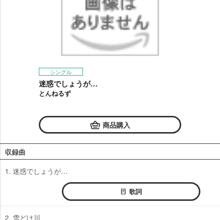
シングル
迷惑でしょうが…
とんねるず
商品購入
収録曲
1. 迷惑でしょうが…
歌詞
2. 雪どけ川