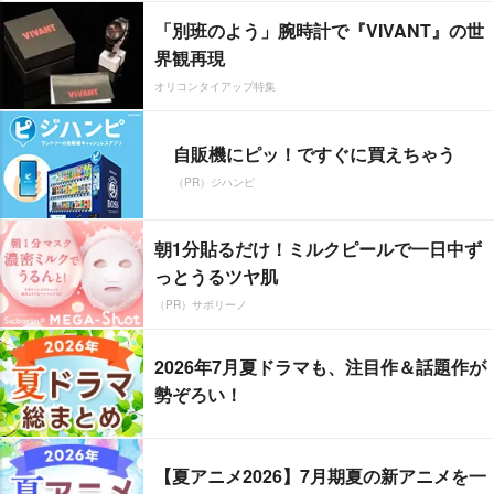
「別班のよう」腕時計で『VIVANT』の世
界観再現
オリコンタイアップ特集
自販機にピッ！ですぐに買えちゃう
（PR）ジハンピ
朝1分貼るだけ！ミルクピールで一日中ず
っとうるツヤ肌
（PR）サボリーノ
2026年7月夏ドラマも、注目作＆話題作が
勢ぞろい！
【夏アニメ2026】7月期夏の新アニメを一