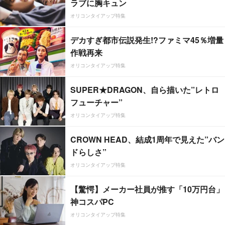
ラブに胸キュン
オリコンタイアップ特集
デカすぎ都市伝説発生!?ファミマ45％増量
作戦再来
オリコンタイアップ特集
SUPER★DRAGON、自ら描いた”レトロ
フューチャー”
オリコンタイアップ特集
CROWN HEAD、結成1周年で見えた”バン
ドらしさ”
オリコンタイアップ特集
【驚愕】メーカー社員が推す「10万円台」
神コスパPC
オリコンタイアップ特集