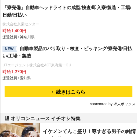
「寮完備」自動車ヘッドライトの成型/検査/即入寮/製造・工場/
日勤/日払い
株式会社京栄センター
時給1,400円
派遣社員 / 神奈川県
自動車製品のバリ取り・検査・ピッキング/寮完備/日払
NEW
い/工場・製造
UTエージェント株式会社AGT東海第一CU
時給1,270円
派遣社員 / 愛知県
続きはこちら
sponsored by 求人ボックス
オリコンニュース イチオシ特集
イケメンてんこ盛り！尊すぎる男子の純情