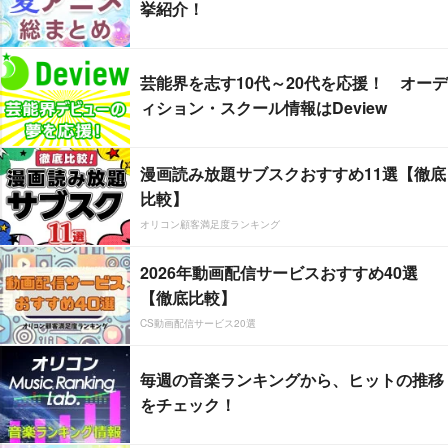
挙紹介！
芸能界を志す10代～20代を応援！ オーデ
ィション・スクール情報はDeview
漫画読み放題サブスクおすすめ11選【徹底
比較】
オリコン顧客満足度ランキング
2026年動画配信サービスおすすめ40選
【徹底比較】
CS動画配信サービス20選
毎週の音楽ランキングから、ヒットの推移
をチェック！