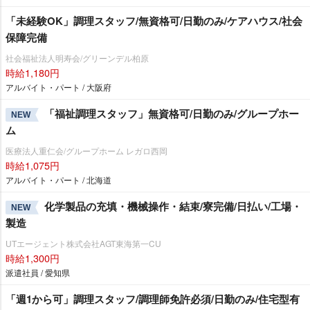
「未経験OK」調理スタッフ/無資格可/日勤のみ/ケアハウス/社会
保障完備
社会福祉法人明寿会/グリーンデル柏原
時給1,180円
アルバイト・パート / 大阪府
「福祉調理スタッフ」無資格可/日勤のみ/グループホー
NEW
ム
医療法人重仁会/グループホーム レガロ西岡
時給1,075円
アルバイト・パート / 北海道
化学製品の充填・機械操作・結束/寮完備/日払い/工場・
NEW
製造
UTエージェント株式会社AGT東海第一CU
時給1,300円
派遣社員 / 愛知県
「週1から可」調理スタッフ/調理師免許必須/日勤のみ/住宅型有