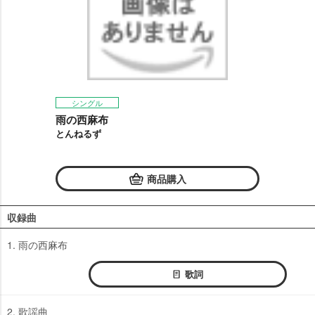
シングル
雨の西麻布
とんねるず
商品購入
収録曲
1. 雨の西麻布
歌詞
2. 歌謡曲