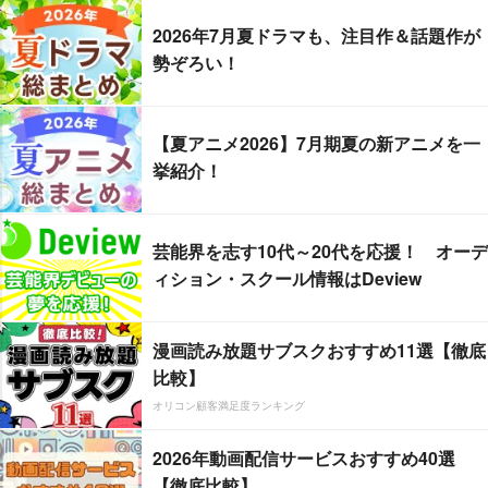
2026年7月夏ドラマも、注目作＆話題作が
勢ぞろい！
【夏アニメ2026】7月期夏の新アニメを一
挙紹介！
芸能界を志す10代～20代を応援！ オーデ
ィション・スクール情報はDeview
漫画読み放題サブスクおすすめ11選【徹底
比較】
オリコン顧客満足度ランキング
2026年動画配信サービスおすすめ40選
【徹底比較】