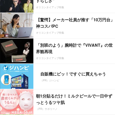
ドらしさ”
オリコンタイアップ特集
【驚愕】メーカー社員が推す「10万円台」
神コスパPC
オリコンタイアップ特集
「別班のよう」腕時計で『VIVANT』の世
界観再現
オリコンタイアップ特集
自販機にピッ！ですぐに買えちゃう
（PR）ジハンピ
朝1分貼るだけ！ミルクピールで一日中ず
っとうるツヤ肌
（PR）サボリーノ