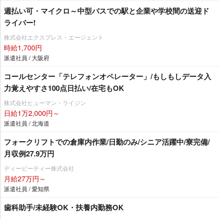
週払い可・マイクロ～中型バスでの駅と企業や学校間の送迎ド
ライバー!
株式会社エクスプレス・エージェント
時給1,700円
派遣社員 / 大阪府
コールセンター「テレフォンオペレーター」/もしもしデータ入
力覚えやすさ100点日払い/在宅もOK
株式会社ヒューマン・ライジン
日給1万2,000円～
派遣社員 / 北海道
フォークリフトでの倉庫内作業/日勤のみ/シニア活躍中/寮完備/
月収例27.9万円
ディーピーティー株式会社
月給27万円～
派遣社員 / 愛知県
歯科助手/未経験OK・扶養内勤務OK