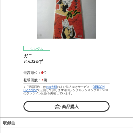
シングル
ガニ
とんねるず
最高順位：
6
位
登場回数：
7
回
※「登場回数」は
you大樹
および法人向けサービス・
ORICON
BiZ online
で公開しております週間シングルランキングTOP200
のランクイン回数を掲載しています。
商品購入
収録曲