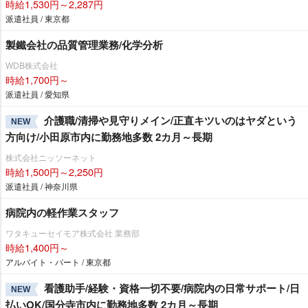
時給1,530円～2,287円
派遣社員 / 東京都
製鐵会社の品質管理業務/化学分析
WDB株式会社
時給1,700円～
派遣社員 / 愛知県
介護職/清掃や見守りメイン/正直キツいのはヤダという
NEW
方向け/小田原市内に勤務地多数 2カ月～長期
株式会社ニッソーネット
時給1,500円～2,250円
派遣社員 / 神奈川県
病院内の軽作業スタッフ
ワタキューセイモア株式会社 業務部
時給1,400円～
アルバイト・パート / 東京都
看護助手/経験・資格一切不要/病院内の日常サポート/日
NEW
払いOK/国分寺市内に勤務地多数 2カ月～長期