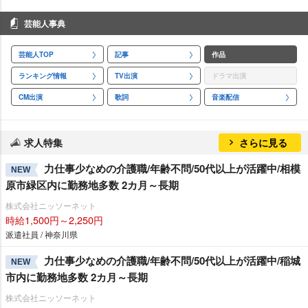
芸能人事典
芸能人TOP
記事
作品
ランキング情報
TV出演
ドラマ出演
CM出演
歌詞
音楽配信
求人特集
さらに見る
力仕事少なめの介護職/年齢不問/50代以上が活躍中/相模
NEW
原市緑区内に勤務地多数 2カ月～長期
株式会社ニッソーネット
時給1,500円～2,250円
派遣社員 / 神奈川県
力仕事少なめの介護職/年齢不問/50代以上が活躍中/稲城
NEW
市内に勤務地多数 2カ月～長期
株式会社ニッソーネット