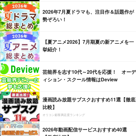
2026年7月夏ドラマも、注目作＆話題作が
勢ぞろい！
【夏アニメ2026】7月期夏の新アニメを一
挙紹介！
芸能界を志す10代～20代を応援！ オーデ
ィション・スクール情報はDeview
漫画読み放題サブスクおすすめ11選【徹底
比較】
オリコン顧客満足度ランキング
2026年動画配信サービスおすすめ40選