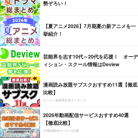
勢ぞろい！
【夏アニメ2026】7月期夏の新アニメを一
挙紹介！
芸能界を志す10代～20代を応援！ オーデ
ィション・スクール情報はDeview
漫画読み放題サブスクおすすめ11選【徹底
比較】
オリコン顧客満足度ランキング
2026年動画配信サービスおすすめ40選
【徹底比較】
CS動画配信サービス20選