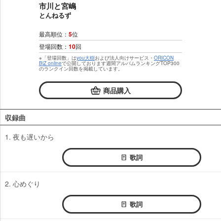
市川と宮嶋
とんねるず
最高順位：
5
位
登場回数：
10
回
※「登場回数」は
you大樹
および法人向けサービス・
ORICON
BiZ online
で公開しております週間アルバムランキングTOP300
のランクイン回数を掲載しています。
商品購入
収録曲
1. 夜も遅いから
歌詞
2. 心めぐり
歌詞