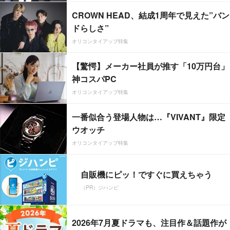
CROWN HEAD、結成1周年で見えた”バン
ドらしさ”
オリコンタイアップ特集
【驚愕】メーカー社員が推す「10万円台」
神コスパPC
オリコンタイアップ特集
一番似合う登場人物は…『VIVANT』限定
ウオッチ
オリコンタイアップ特集
自販機にピッ！ですぐに買えちゃう
（PR）ジハンピ
2026年7月夏ドラマも、注目作＆話題作が