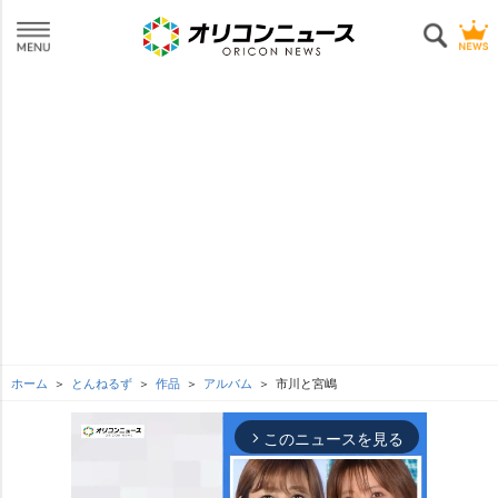
ホーム
とんねるず
作品
アルバム
市川と宮嶋
このニュースを見る
arrow_forward_ios