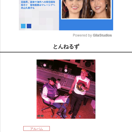
Powered by 
GliaStudios
とんねるず
M
u
t
e
アルバム