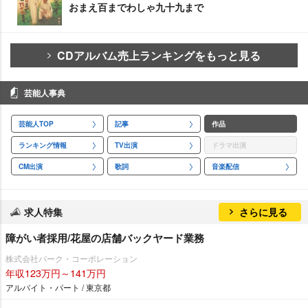
おまえ百までわしゃ九十九まで
CDアルバム売上ランキングをもっと見る
芸能人事典
芸能人TOP
記事
作品
ランキング情報
TV出演
ドラマ出演
CM出演
歌詞
音楽配信
求人特集
さらに見る
障がい者採用/花屋の店舗バックヤード業務
株式会社パーク・コーポレーション
年収123万円～141万円
アルバイト・パート / 東京都