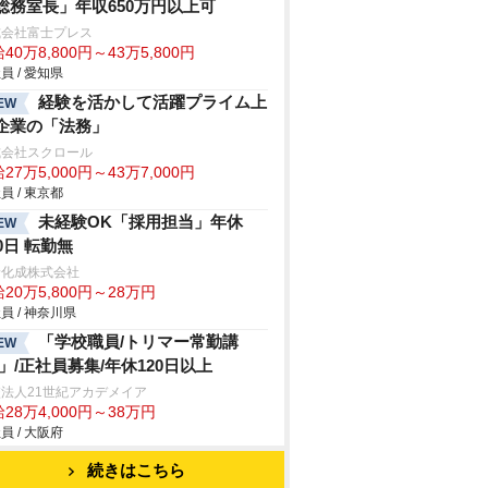
総務室長」年収650万円以上可
式会社富士プレス
40万8,800円～43万5,800円
員 / 愛知県
経験を活かして活躍プライム上
EW
企業の「法務」
式会社スクロール
27万5,000円～43万7,000円
員 / 東京都
未経験OK「採用担当」年休
EW
20日 転勤無
野化成株式会社
20万5,800円～28万円
員 / 神奈川県
「学校職員/トリマー常勤講
EW
/」/正社員募集/年休120日以上
法人21世紀アカデメイア
28万4,000円～38万円
員 / 大阪府
続きはこちら