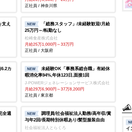
正社員 / 神奈川県
を支え
「総務スタッフ」/未経験歓迎/月給
NEW
25万円～/転勤なし
松崎食産株式会社
月給25万1,000円～33万円
正社員 / 大阪府
.2カ
未経験OK「事務系総合職」有給休
NEW
暇消化率94%,年休123日,面接1回
J-POWERジェネレーションサービス株式会社
月給29万6,900円～37万8,200円
正社員 / 東京都
完全週
調理員/社会福祉法人勤務/高年収/賞
NEW
与年2回/長期特別休暇あり/髪型服装自由
N
社会福祉法人とらくろ
イ