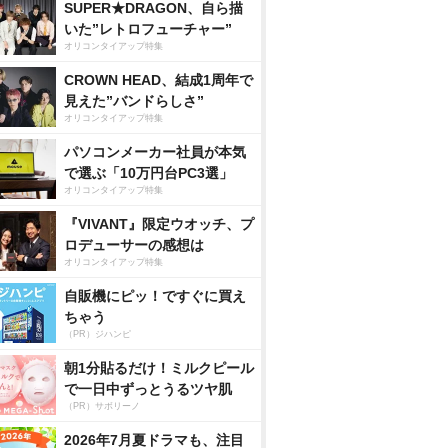
SUPER★DRAGON、自ら描
いた”レトロフューチャー”
オリコンタイアップ特集
CROWN HEAD、結成1周年で
見えた”バンドらしさ”
オリコンタイアップ特集
パソコンメーカー社員が本気
で選ぶ「10万円台PC3選」
オリコンタイアップ特集
『VIVANT』限定ウオッチ、プ
ロデューサーの感想は
オリコンタイアップ特集
自販機にピッ！ですぐに買え
ちゃう
（PR）ジハンピ
朝1分貼るだけ！ミルクピール
で一日中ずっとうるツヤ肌
（PR）サボリーノ
2026年7月夏ドラマも、注目