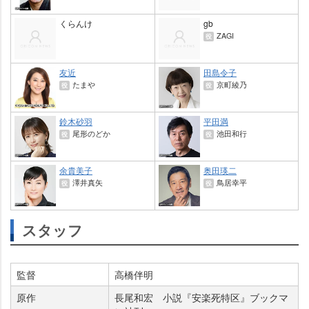
くらんけ
gb
ZAGI
役
友近
田島令子
たま
京町綾乃
役
役
鈴木砂羽
平田満
尾形のどか
池田和行
役
役
余貴美子
奥田瑛二
澤井真矢
鳥居幸平
役
役
スタッフ
監督
高橋伴明
原作
長尾和宏 小説『安楽死特区』ブックマ