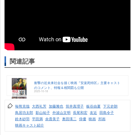
関連記事
衝撃の近未来社会を描く映画『安楽死特区』主要キャスト
のコメント、特報＆相関図も公開
2025-10-18
毎熊克哉
大西礼芳
加藤雅也
筒井真理子
板谷由夏
下元史朗
鳥居功太郎
影山祐子
外波山文明
長尾和宏
友近
田島令子
鈴木砂羽
平田満
余貴美子
奥田瑛二
俳優
映画
邦画
映画キャスト紹介