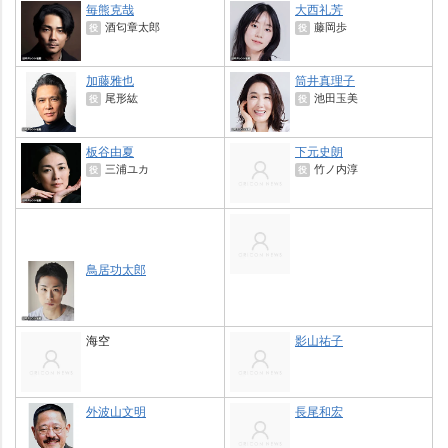
毎熊克哉
大西礼芳
酒匂章太郎
藤岡歩
役
役
加藤雅也
筒井真理子
尾形紘
池田玉美
役
役
板谷由夏
下元史朗
三浦ユカ
竹ノ内淳
役
役
鳥居功太郎
海空
影山祐子
外波山文明
長尾和宏