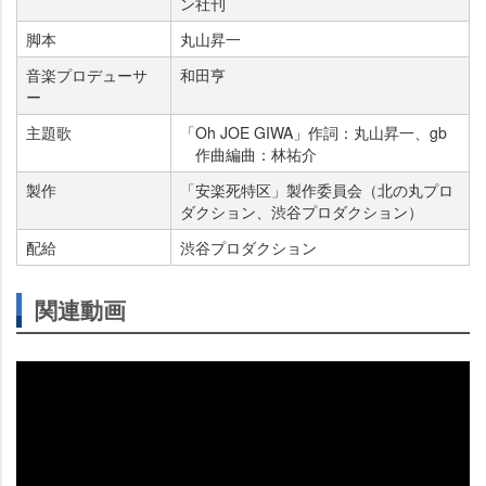
ン社刊
脚本
丸山昇一
音楽プロデューサ
和田亨
ー
主題歌
「Oh JOE GIWA」作詞：丸山昇一、gb
作曲編曲：林祐介
製作
「安楽死特区」製作委員会（北の丸プロ
ダクション、渋谷プロダクション）
配給
渋谷プロダクション
関連動画