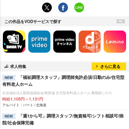
この作品をVODサービスで探す
求人特集
さらに見る
「福祉調理スタッフ」調理師免許必須/日勤のみ/住宅型
NEW
有料老人ホーム
社会福祉法人勤医協福祉会/勤医協 住宅型有料老人ホーム 爽風館しのろ
時給1,105円～1,131円
アルバイト・パート / 北海道
「週1から可」調理スタッフ/無資格可/シフト相談可/病
NEW
院/社会保障完備