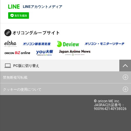
LINEアカウントメディア
PC版に切り替え
禁無断複写転載
クッキーの使用について
© oricon ME inc.
JASRAC許諾番号：
9009642140Y38026