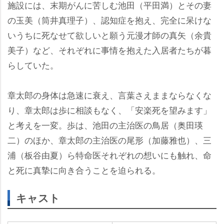
施設には、末期がんに苦しむ池田（平田満）とその妻
の玉美（筒井真理子）、認知症を抱え、完全に呆けな
いうちに死なせて欲しいと願う元漫才師の真矢（余貴
美子）など、それぞれに事情を抱えた入居者たちが暮
らしていた。
章太郎の身体は急速に衰え、言葉さえままならなくな
り、章太郎は歩に相談もなく、「安楽死を望みます」
と考えを一変。歩は、池田の主治医の鳥居（奥田瑛
二）のほか、章太郎の主治医の尾形（加藤雅也）、三
浦（板谷由夏）ら特命医それぞれの想いにも触れ、命
と死に真摯に向き合うことを迫られる。
キャスト