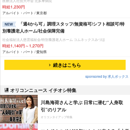
医療法人社団大坪会 北多摩病院
時給1,230円
アルバイト・パート / 東京都
「週4から可」調理スタッフ/無資格可/シフト相談可/特
NEW
別養護老人ホーム/社会保障完備
社会福祉法人慈雲福祉会/特別養護老人ホーム コムネックスみづほ
時給1,140円～1,270円
アルバイト・パート / 愛知県
続きはこちら
sponsored by 求人ボックス
オリコンニュース イチオシ特集
川島海荷さんと学ぶ 日常に潜む“人身取
引”のリアル
オリコンタイアップ特集