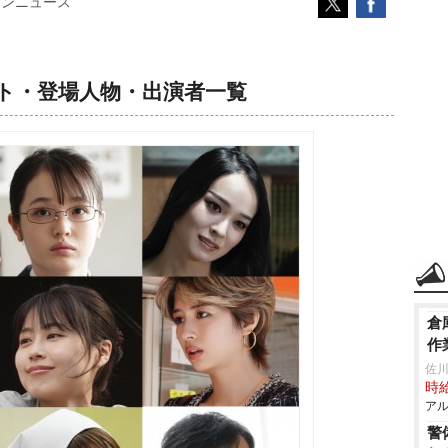
コンニュース
ト・登場人物・出演者一覧
倉
作
佐
時給
アル
警