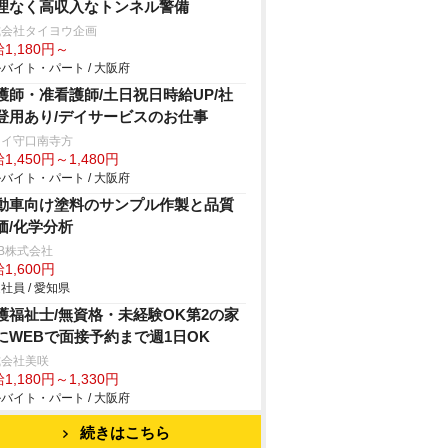
理なく高収入なトンネル警備
式会社タイヨウ企画
1,180円～
バイト・パート / 大阪府
護師・准看護師/土日祝日時給UP/社
登用あり/デイサービスのお仕事
クイ守口南寺方
1,450円～1,480円
バイト・パート / 大阪府
動車向け塗料のサンプル作製と品質
価/化学分析
B株式会社
1,600円
社員 / 愛知県
護福祉士/無資格・未経験OK第2の家
にWEBで面接予約まで週1日OK
式会社美咲
1,180円～1,330円
バイト・パート / 大阪府
続きはこちら