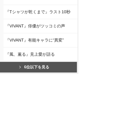
『Tシャツが乾くまで』ラスト10秒
『VIVANT』俳優がツッコミの声
『VIVANT』有能キャラに“異変”
『風、薫る』見上愛が語る
6位以下を見る