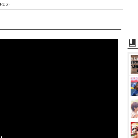
ORDS）