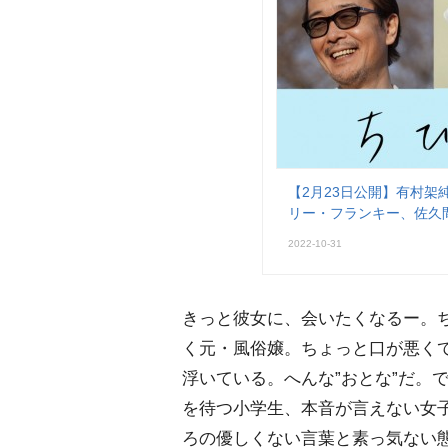
【2月23日公開】有村架純
リー・フランキー、佐久
2022-10-31
きっと彼女に、会いたくなるー。
く元・風俗嬢。ちょっと口が悪く
浮いている。へんな”おとな”だ。
を待つ小学生、本音が言えない女
ろの優しくない言葉と素っ気ない