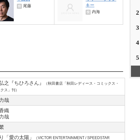
キー
尾藤
役
2
内海
役
3
4
5
弘之『ちひろさん』
（秋田書店「秋田レディース・コミックス・
ックス」刊）
力哉
香織
力哉
繁
り「愛の太陽」
（VICTOR ENTERTAINMENT / SPEEDSTAR