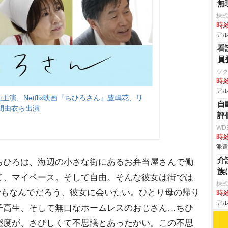
無
株
時給
アル
看
員
ツ
時給
アル
主演、Netflix映画『ちひろさん』豊嶋花、リ
自
間由衣ら出演
評
WD
時給
派遣
介
ちひろは、海辺の小さな街にあるお弁当屋さんで働
族
て、マイペース。そして自由。そんな彼女は街では
株
でもなんでだろう、彼女に会いたい。ひとり母の帰り
時給
アル
子高生、そして無口なホームレスのおじさん…ちひ
態度が、さびしくて不思議とあったかい。この不思