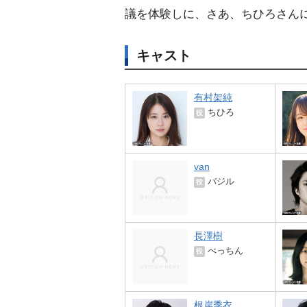
議を体験しに、さあ、ちひろさん
キャスト
有村架純
ちひろ
役
van
バジル
役
長澤樹
べっちん
役
根岸季衣