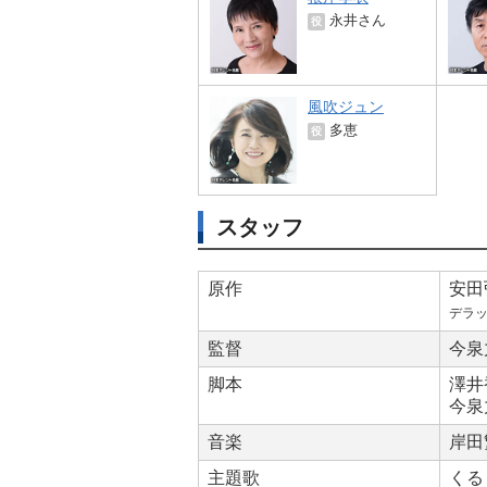
永井さん
役
風吹ジュン
多恵
役
スタッフ
原作
安田
デラ
監督
今泉
脚本
澤井
今泉
音楽
岸田
主題歌
くる