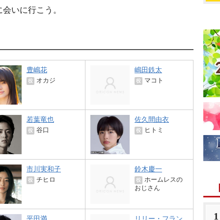
に会いに行こう。
豊嶋花
嶋田鉄太
オカジ
マコト
役
役
若葉竜也
佐久間由衣
谷口
ヒトミ
役
役
市川実和子
鈴木慶一
チヒロ
ホームレスの
役
役
おじさん
1
平田満
リリー・フラン