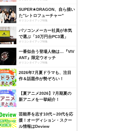
SUPER★DRAGON、自ら描い
た”レトロフューチャー”
オリコンタイアップ特集
パソコンメーカー社員が本気
で選ぶ「10万円台PC3選」
オリコンタイアップ特集
一番似合う登場人物は…『VIV
ANT』限定ウオッチ
オリコンタイアップ特集
2026年7月夏ドラマも、注目
作＆話題作が勢ぞろい！
【夏アニメ2026】7月期夏の
新アニメを一挙紹介！
芸能界を志す10代～20代を応
援！オーディション・スクー
ル情報はDeview