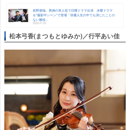
前野朋哉、異例の本人役で日曜ドラマ出演 水曜ドラマ
を“撮影中シーン”で登場「俳優人生の中でも演じたことの
ない難役」
2023-01-20
松本弓香(まつもとゆみか)／行平あい佳