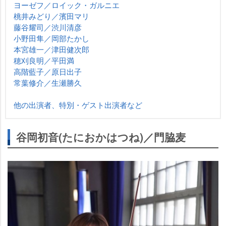
ヨーゼフ／ロイック・ガルニエ
桃井みどり／濱田マリ
藤谷耀司／渋川清彦
小野田隼／岡部たかし
本宮雄一／津田健次郎
穂刈良明／平田満
高階藍子／原日出子
常葉修介／生瀬勝久
他の出演者、特別・ゲスト出演者など
谷岡初音(たにおかはつね)／門脇麦