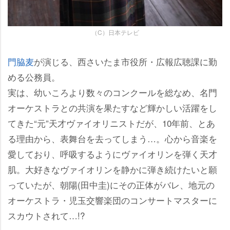
（C）日本テレビ
門脇麦
が演じる、西さいたま市役所・広報広聴課に勤
める公務員。
実は、幼いころより数々のコンクールを総なめ、名門
オーケストラとの共演を果たすなど輝かしい活躍をし
てきた“元”天才ヴァイオリニストだが、10年前、とあ
る理由から、表舞台を去ってしまう…。心から音楽を
愛しており、呼吸するようにヴァイオリンを弾く天才
肌。大好きなヴァイオリンを静かに弾き続けたいと願
っていたが、朝陽(田中圭)にその正体がバレ、地元の
オーケストラ・児玉交響楽団のコンサートマスターに
スカウトされて…!?