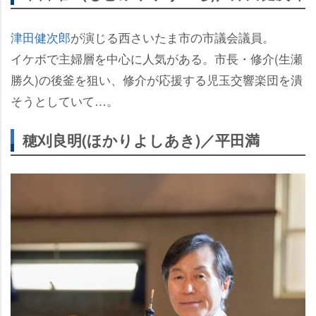
津田健次郎
が演じる西さいたま市の市議会議員。
イケボで主婦層を中心に人気がある。市長・修介(生瀬
勝久)の後釜を狙い、修介が応援する児玉交響楽団を潰
そうとしていて…。
穂刈良明(ほかりよしあき)／平田満