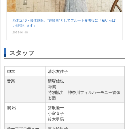
乃木坂46・鈴木絢音、“経験者”としてフルート奏者役に「精いっぱ
い頑張ります」
2023-01-18
スタッフ
脚本
清水友佳子
音楽
清塚信也
啼鵬
特別協力：神奈川フィルハーモニー管弦
楽団
演 出
猪股隆一
小室直子
鈴木勇馬
チーフプロデュー
三上絵里子