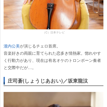
（C）日本テレビ
瀧内公美
が演じるチェロ首席。
音楽好きの両親に育てられた恋多き情熱家。惚れやす
く行動力があり、現在は有名オケのトロンボーン奏者
と交際中だが…。
庄司蒼(しょうじあおい)／坂東龍汰