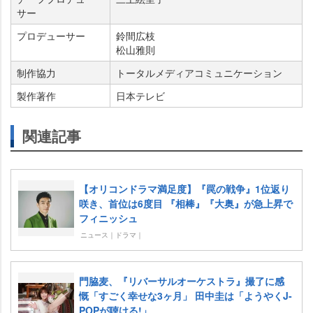
サー
プロデューサー
鈴間広枝
松山雅則
制作協力
トータルメディアコミュニケーション
製作著作
日本テレビ
関連記事
【オリコンドラマ満足度】『罠の戦争』1位返り
咲き、首位は6度目 『相棒』『大奥』が急上昇で
フィニッシュ
ニュース｜ドラマ｜
門脇麦、『リバーサルオーケストラ』撮了に感
慨「すごく幸せな3ヶ月」 田中圭は「ようやくJ-
POPが聴ける!」