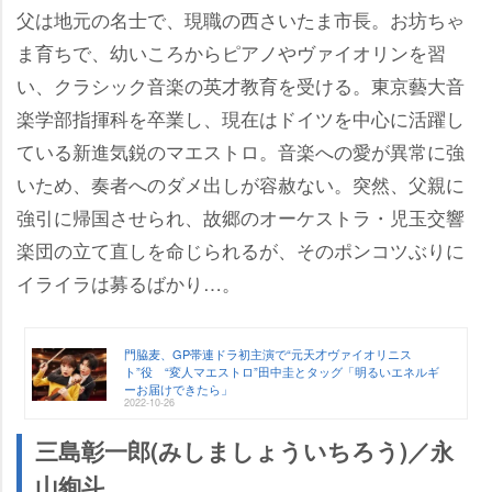
父は地元の名士で、現職の西さいたま市長。お坊ちゃ
ま育ちで、幼いころからピアノやヴァイオリンを習
い、クラシック音楽の英才教育を受ける。東京藝大音
楽学部指揮科を卒業し、現在はドイツを中心に活躍し
ている新進気鋭のマエストロ。音楽への愛が異常に強
いため、奏者へのダメ出しが容赦ない。突然、父親に
強引に帰国させられ、故郷のオーケストラ・児玉交響
楽団の立て直しを命じられるが、そのポンコツぶりに
イライラは募るばかり…。
門脇麦、GP帯連ドラ初主演で“元天才ヴァイオリニス
ト”役 “変人マエストロ”田中圭とタッグ「明るいエネルギ
ーお届けできたら」
2022-10-26
三島彰一郎(みしましょういちろう)／永
山絢斗