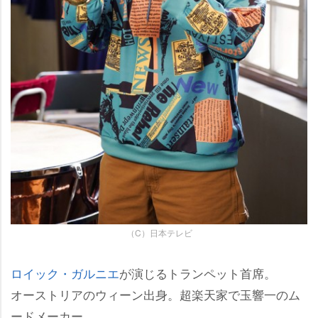
（C）日本テレビ
ロイック・ガルニエ
が演じるトランペット首席。
オーストリアのウィーン出身。超楽天家で玉響一のム
ードメーカー。