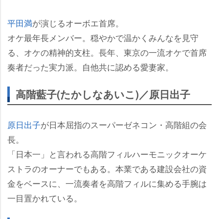
平田満
が演じるオーボエ首席。
オケ最年長メンバー。穏やかで温かくみんなを見守
る、オケの精神的支柱。長年、東京の一流オケで首席
奏者だった実力派。自他共に認める愛妻家。
高階藍子(たかしなあいこ)／原日出子
原日出子
が日本屈指のスーパーゼネコン・高階組の会
長。
「日本一」と言われる高階フィルハーモニックオーケ
ストラのオーナーでもある。本業である建設会社の資
金をベースに、一流奏者を高階フィルに集める手腕は
一目置かれている。