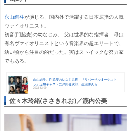
永山絢斗
が演じる、国内外で活躍する日本屈指の人気
ヴァイオリニスト。
初音(門脇麦)の幼なじみ。 父は世界的な指揮者、母は
有名ヴァイオリニストという音楽界の超エリートで、
幼い頃から注目の的だった。実はストイックな努力家
でもある。
永山絢斗、門脇麦の幼なじみ役 『リバーサルオーケスト
ラ』追加キャストに津田健次郎、生瀬勝久ら
2022-12-09
佐々木玲緒(ささきれお)／瀧内公美