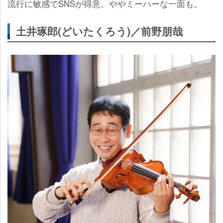
流行に敏感でSNSが得意。ややミーハーな一面も。
土井琢郎(どいたくろう)／前野朋哉