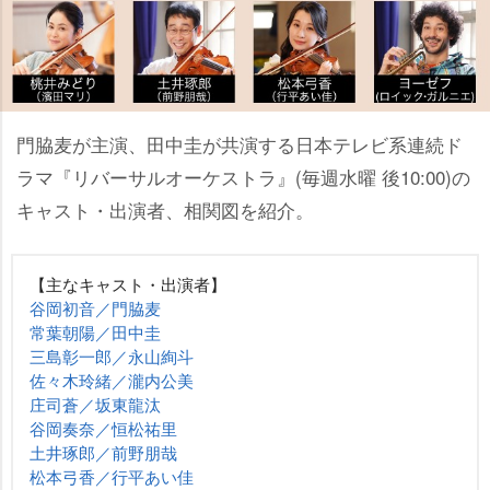
門脇麦が主演、田中圭が共演する日本テレビ系連続ド
ラマ『リバーサルオーケストラ』(毎週水曜 後10:00)の
キャスト・出演者、相関図を紹介。
【主なキャスト・出演者】
谷岡初音／門脇麦
常葉朝陽／田中圭
三島彰一郎／永山絢斗
佐々木玲緒／瀧内公美
庄司蒼／坂東龍汰
谷岡奏奈／恒松祐里
土井琢郎／前野朋哉
松本弓香／行平あい佳