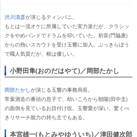
渋川清彦
が演じるティンパニ。
もとは一流オケに所属していた実力派だが、クラシッ
クをやめバンドでドラムを叩いていた。初音(門脇麦)
からの熱いスカウトを受け玉響に加入。ぶっきらぼう
で職人気質だが、根は優しい。
小野田隼(おのだはやて)／岡部たかし
岡部たかし
が演じる玉響の事務局長。
常葉酒造の番頭の息子で、幼いころから朝陽(田中圭)
の面倒を見ているお目付け役。玉響愛が深い。驚くべ
きリサーチ能力の持ち主でもある。
本宮雄一(もとみやゆういち)／津田健次郎