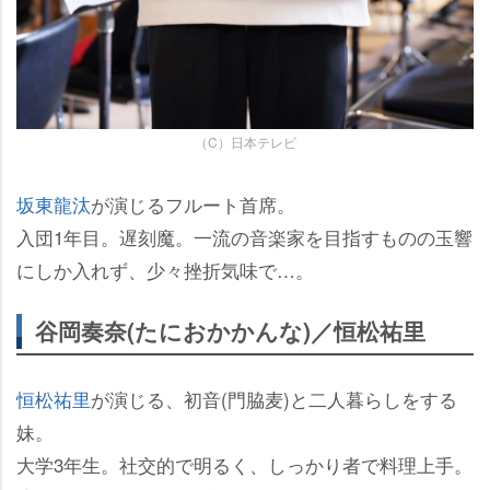
（C）日本テレビ
坂東龍汰
が演じるフルート首席。
入団1年目。遅刻魔。一流の音楽家を目指すものの玉響
にしか入れず、少々挫折気味で…。
谷岡奏奈(たにおかかんな)／恒松祐里
恒松祐里
が演じる、初音(門脇麦)と二人暮らしをする
妹。
大学3年生。社交的で明るく、しっかり者で料理上手。