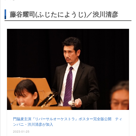
藤谷耀司(ふじたにようじ)／渋川清彦
門脇麦主演『リバーサルオーケストラ』ポスター完全版公開 ティ
ンパニ・渋川清彦が加入
2023-01-25