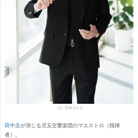
（C）日本テレビ
田中圭
が演じる児玉交響楽団のマエストロ（指揮
者）。