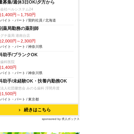
量募集/週休3日OK/夕方から
会社ベルシステム24
1,400円～1,750円
バイト・パート / 契約社員 / 北海道
剤薬局勤務の薬剤師
グチ薬局 港南台店
2,000円～2,300円
バイト・パート / 神奈川県
科助手/ブランクOK
田歯科医院
1,400円
バイト・パート / 神奈川県
科助手/未経験OK・扶養内勤務OK
法人社団馨悠会 みのる歯科 浮間舟渡
1,500円
バイト・パート / 東京都
続きはこちら
sponsored by 求人ボックス