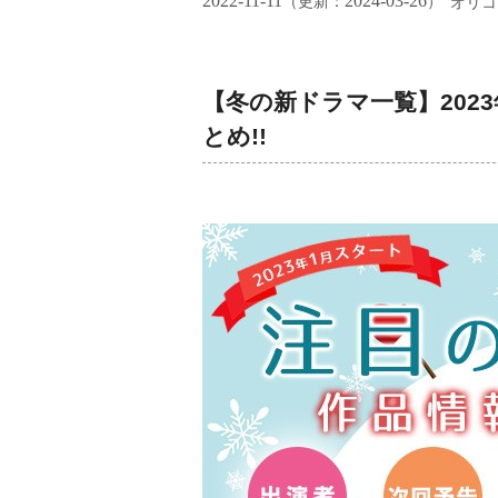
2022-11-11
2024-03-26
（更新：
）
オリコ
【冬の新ドラマ一覧】202
とめ!!