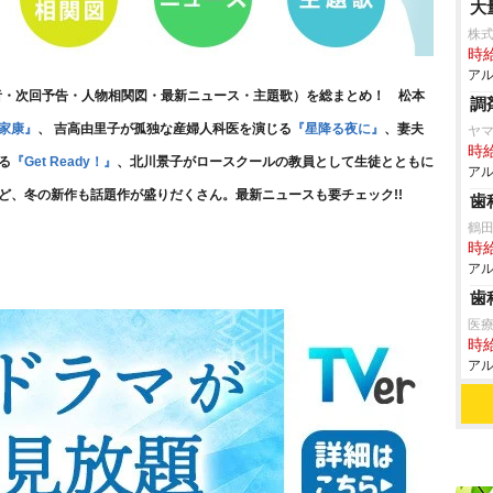
大
株式
時給
アル
者・次回予告・人物相関図・最新ニュース・主題歌）を総まとめ！ 松本
調
家康』
、 吉高由里子が孤独な産婦人科医を演じる
『星降る夜に』
、妻夫
ヤマ
時給
る
『Get Ready！』
、北川景子がロースクールの教員として生徒とともに
アル
ど、冬の新作も話題作が盛りだくさん。最新ニュースも要チェック!!
歯
鶴
時給
アル
歯
医療
時給
アル