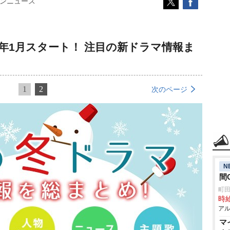
ンニュース
3年1月スタート！ 注目の新ドラマ情報ま
1
2
次のページ
N
間
町
時給
アル
マ