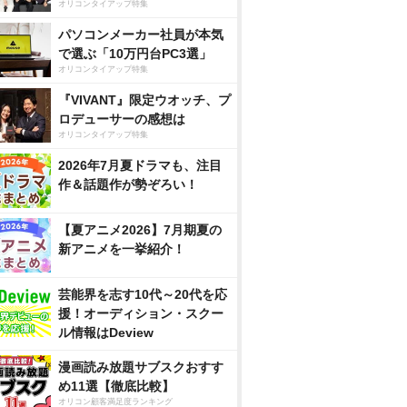
オリコンタイアップ特集
パソコンメーカー社員が本気
で選ぶ「10万円台PC3選」
オリコンタイアップ特集
『VIVANT』限定ウオッチ、プ
ロデューサーの感想は
オリコンタイアップ特集
2026年7月夏ドラマも、注目
作＆話題作が勢ぞろい！
【夏アニメ2026】7月期夏の
新アニメを一挙紹介！
芸能界を志す10代～20代を応
援！オーディション・スクー
ル情報はDeview
漫画読み放題サブスクおすす
め11選【徹底比較】
オリコン顧客満足度ランキング