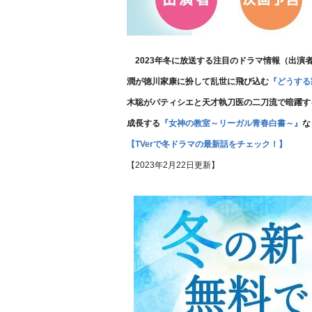
2023年冬に放送する注目のドラマ情報（出演
潤が徳川家康に扮して乱世に飛び込む
『どうする
木聡がパティシエと天才執刀医の二刀流で暗躍す
成長する
『女神の教室～リーガル青春白書～』
な
【TVerで冬ドラマの最新話をチェック！】
【2023年2月22日更新】