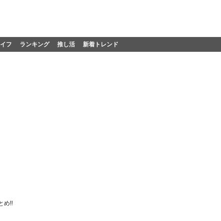
イフ
ランキング
推し活
新着トレンド
め!!