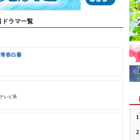
目ドラマ一覧
ル青春白書
ジテレビ系
1
2