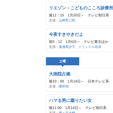
リエゾン－こどものこころ診療
後11：15 1月20日～ テレビ朝日系
主演：
山崎育三郎
今夜すきやきだよ
前0：12 1月6日～ テレビ東京ほか
主演：
蓮佛美沙子
、
トリンドル玲奈
土曜
大病院占拠
後10：00 1月14日～ 日本テレビ系
主演：
櫻井翔
ハマる男に蹴りたい女
後11:00 1月14日～ テレビ朝日系
主演：
藤ヶ谷太輔