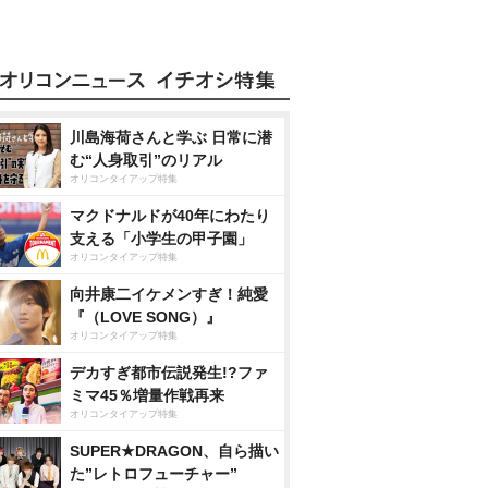
川島海荷さんと学ぶ 日常に潜
む“人身取引”のリアル
オリコンタイアップ特集
マクドナルドが40年にわたり
支える「小学生の甲子園」
オリコンタイアップ特集
向井康二イケメンすぎ！純愛
『（LOVE SONG）』
オリコンタイアップ特集
デカすぎ都市伝説発生!?ファ
ミマ45％増量作戦再来
オリコンタイアップ特集
SUPER★DRAGON、自ら描い
た”レトロフューチャー”