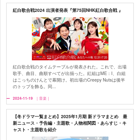
紅白歌合戦2024 出演者発表『第75回NHK紅白歌合戦 』
紅白歌合戦のタイムテーブルが発表された。これで、出場
歌手、曲目、曲順すべてが出揃った。紅組はME：I、白組
はこっちのけんとで幕開け。初出場のCreepy Nutsは後半
のトップを飾る。同...
2024-11-19
｜音楽｜
【冬ドラマ一覧まとめ】2025年1月期 新ドラマまとめ 最
新ニュース・予告編・主題歌・人物相関図・あらすじ・キ
ャスト・主題歌を紹介