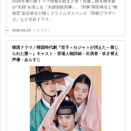
2026年春の新ドラマ情報を総まとめ！佐藤二朗＆橋本愛
が“夫婦”を演じる『夫婦別姓刑事』、“刑事”岡田将生と“検
視官”染谷将太が描くクライムサスペンス『田鎖ブラザー
ズ』など注目ドラマ...
2026-02-24
｜ドラマ｜
韓国ドラマ／韓国時代劇『世子＜セジャ＞が消えた～禁じ
られた愛～』キャスト・登場人物詳細・出演者・吹き替え
声優・あらすじ