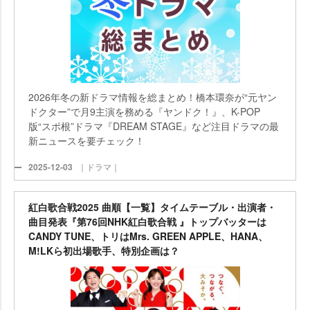
2026年冬の新ドラマ情報を総まとめ！橋本環奈が“元ヤン
ドクター”で月9主演を務める『ヤンドク！』、K-POP
版“スポ根”ドラマ『DREAM STAGE』など注目ドラマの最
新ニュースを要チェック！
2025-12-03
｜ドラマ｜
紅白歌合戦2025 曲順【一覧】タイムテーブル・出演者・
曲目発表『第76回NHK紅白歌合戦 』トップバッターは
CANDY TUNE、トリはMrs. GREEN APPLE、HANA、
M!LKら初出場歌手、特別企画は？