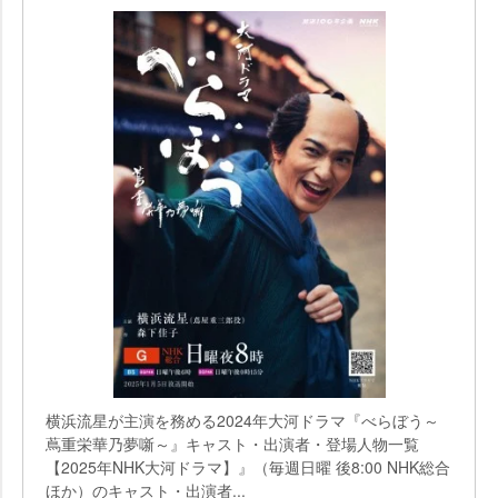
横浜流星が主演を務める2024年大河ドラマ『べらぼう～
蔦重栄華乃夢噺～』キャスト・出演者・登場人物一覧
【2025年NHK大河ドラマ】』（毎週日曜 後8:00 NHK総合
ほか）のキャスト・出演者...