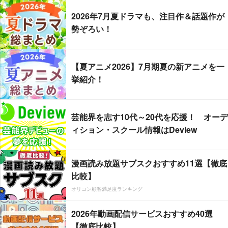
2026年7月夏ドラマも、注目作＆話題作が
勢ぞろい！
【夏アニメ2026】7月期夏の新アニメを一
挙紹介！
芸能界を志す10代～20代を応援！ オーデ
ィション・スクール情報はDeview
漫画読み放題サブスクおすすめ11選【徹底
比較】
オリコン顧客満足度ランキング
2026年動画配信サービスおすすめ40選
【徹底比較】