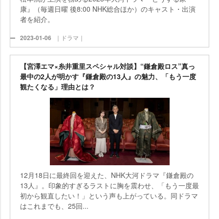
康』（毎週日曜 後8:00 NHK総合ほか）のキャスト・出演
者を紹介。
2023-01-06
｜ドラマ｜
【宮澤エマ×糸井重里スペシャル対談】“鎌倉殿ロス”真っ
最中の2人が明かす『鎌倉殿の13人』の魅力、「もう一度
観たくなる」理由とは？
12月18日に最終回を迎えた、NHK大河ドラマ『鎌倉殿の
13人』。印象的すぎるラストに胸を震わせ、「もう一度最
初から観直したい！」という声も上がっている。同ドラマ
はこれまでも、25回...