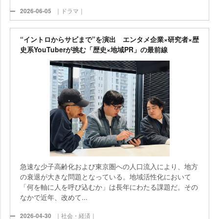
2026-06-05
｜ドラマ｜
“イントロからサビまで”を演出 エンタメ企業×研究者×歴
史系YouTuberが挑む「歴史×地域PR」の最前線
急速な少子高齢化および東京圏への人口流入により、地方
の衰退が大きな問題となっている。地域活性化において
「何を軸に人を呼び込むか」は長年にわたる課題だ。その
なかで近年、改めて...
2026-04-30
｜社会・経済｜