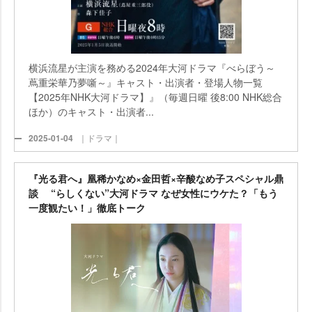
横浜流星が主演を務める2024年大河ドラマ『べらぼう～
蔦重栄華乃夢噺～』キャスト・出演者・登場人物一覧
【2025年NHK大河ドラマ】』（毎週日曜 後8:00 NHK総合
ほか）のキャスト・出演者...
2025-01-04
｜ドラマ｜
『光る君へ』凰稀かなめ×金田哲×辛酸なめ子スペシャル鼎
談 “らしくない”大河ドラマ なぜ女性にウケた？「もう
一度観たい！」徹底トーク