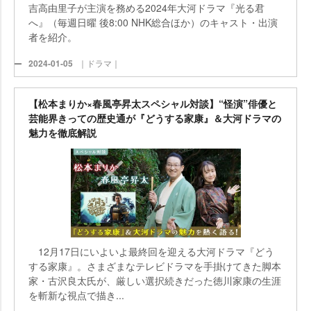
吉高由里子が主演を務める2024年大河ドラマ『光る君
へ』（毎週日曜 後8:00 NHK総合ほか）のキャスト・出演
者を紹介。
2024-01-05
｜ドラマ｜
【松本まりか×春風亭昇太スペシャル対談】“怪演”俳優と
芸能界きっての歴史通が『どうする家康』＆大河ドラマの
魅力を徹底解説
12月17日にいよいよ最終回を迎える大河ドラマ『どう
する家康』。さまざまなテレビドラマを手掛けてきた脚本
家・古沢良太氏が、厳しい選択続きだった徳川家康の生涯
を斬新な視点で描き...