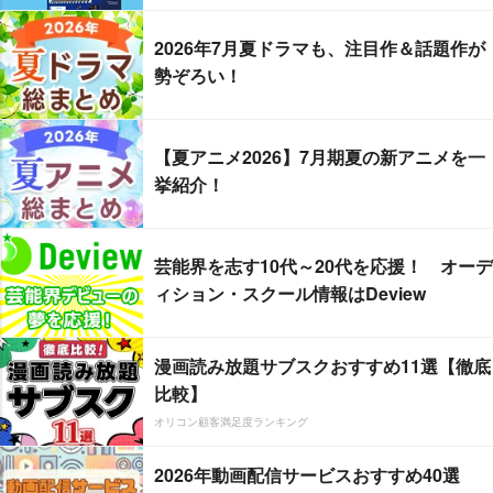
2026年7月夏ドラマも、注目作＆話題作が
勢ぞろい！
【夏アニメ2026】7月期夏の新アニメを一
挙紹介！
芸能界を志す10代～20代を応援！ オーデ
ィション・スクール情報はDeview
漫画読み放題サブスクおすすめ11選【徹底
比較】
オリコン顧客満足度ランキング
2026年動画配信サービスおすすめ40選