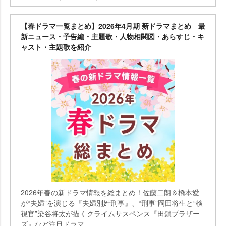
【春ドラマ一覧まとめ】2026年4月期 新ドラマまとめ 最
新ニュース・予告編・主題歌・人物相関図・あらすじ・キ
ャスト・主題歌を紹介
2026年春の新ドラマ情報を総まとめ！佐藤二朗＆橋本愛
が“夫婦”を演じる『夫婦別姓刑事』、“刑事”岡田将生と“検
視官”染谷将太が描くクライムサスペンス『田鎖ブラザー
ズ』など注目ドラマ...