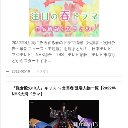
2022年4月期に放送する春のドラマ情報（出演者・次回予
告・最新ニュース・主題歌）を総まとめ！ 日本テレビ、
フジテレビ、NHK総合、TBS、テレビ朝日、テレビ東京な
どからスタートする...
2022-02-16
｜ドラマ｜
『鎌倉殿の13人』キャスト/出演者/登場人物一覧【2022年
NHK大河ドラマ】