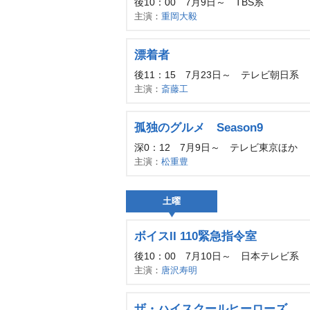
後10：00 7月9日～ TBS系
主演：
重岡大毅
漂着者
後11：15 7月23日～ テレビ朝日系
主演：
斎藤工
孤独のグルメ Season9
深0：12 7月9日～ テレビ東京ほか
主演：
松重豊
土曜
ボイスII 110緊急指令室
後10：00 7月10日～ 日本テレビ系
主演：
唐沢寿明
ザ・ハイスクールヒーローズ