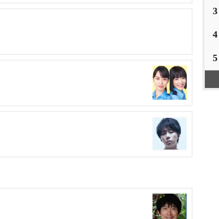
3
4
5
～