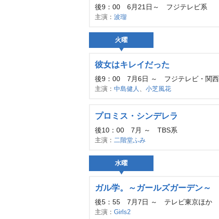
後9：00 6月21日～ フジテレビ系
主演：
波瑠
火曜
彼女はキレイだった
後9：00 7月6日 ～ フジテレビ・関
主演：
中島健人
、
小芝風花
プロミス・シンデレラ
後10：00 7月 ～ TBS系
主演：
二階堂ふみ
水曜
ガル学。～ガールズガーデン～
後5：55 7月7日 ～ テレビ東京ほか
主演：
Girls2