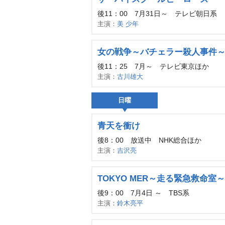
後11：00 7月31日～ テレビ朝日系
主演：
美 少年
女の戦争～バチェラー殺人事件
後11：25 7月～ テレビ東京ほか
主演：
古川雄大
日曜
青天を衝け
後8：00 放送中 NHK総合ほか
主演：
吉沢亮
TOKYO MER～走る緊急救命室～
後9：00 7月4日 ～ TBS系
主演：
鈴木亮平