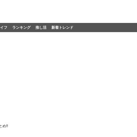
イフ
ランキング
推し活
新着トレンド
め!!