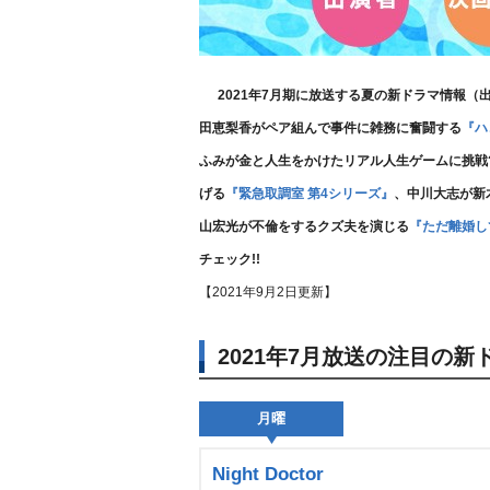
2021年7月期に放送する夏の新ドラマ情報
田恵梨香がペア組んで事件に雑務に奮闘する
『ハ
ふみが金と人生をかけたリアル人生ゲームに挑戦
げる
『緊急取調室 第4シリーズ』
、中川大志が新
山宏光が不倫をするクズ夫を演じる
『ただ離婚し
チェック!!
【2021年9月2日更新】
2021年7月放送の注目の新
月曜
Night Doctor