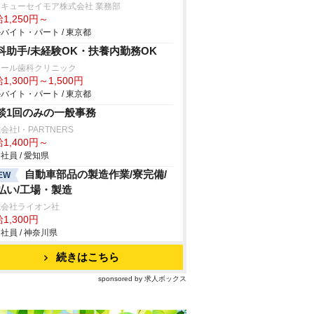
キューセイモア株式会社 業務部
1,250円～
バイト・パート / 東京都
科助手/未経験OK・扶養内勤務OK
レール歯科クリニック
1,300円～1,500円
バイト・パート / 東京都
談1回のみの一般事務
会社I・PARTNERS
1,400円～
社員 / 愛知県
自動車部品の製造作業/寮完備/
EW
払い/工場・製造
式会社ライオン社
1,300円
社員 / 神奈川県
続きはこちら
sponsored by 求人ボックス