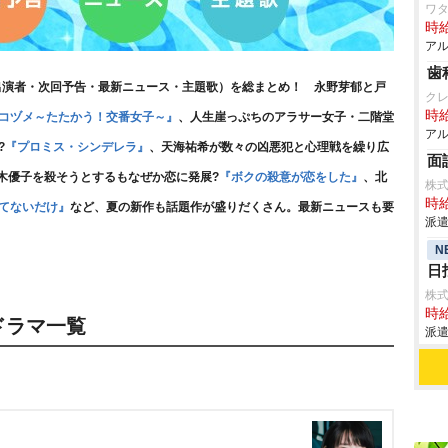
ワタ
時給
アル
歯
（出演者・次回予告・最新ニュース・主題歌）を総まとめ！ 永野芽郁と戸
ク
時給
コヅメ～たたかう！交番女子～』
、人生崖っぷちのアラサー女子・二階堂
アル
?
『プロミス・シンデレラ』
、天海祐希が数々の凶悪犯と心理戦を繰り広
面
木優子を殺そうとするもなぜか恋に発展?
『ボクの殺意が恋をした』
、北
株式
時給
てないだけ』
など、夏の新作も話題作が盛りだくさん。最新ニュースも要
派遣
N
日
株
時給
ドラマ一覧
派遣