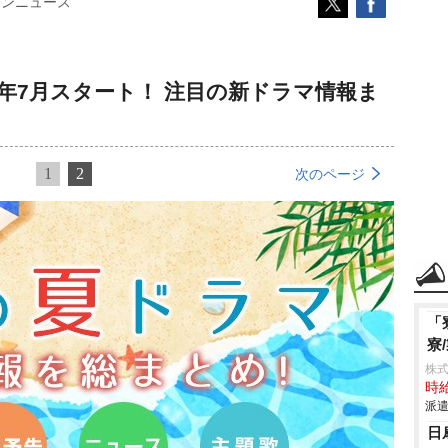
コンニュース
1年7月スタート！ 注目の新ドラマ情報ま
1
2
次のページ
「
寮
株
時給
派遣
日