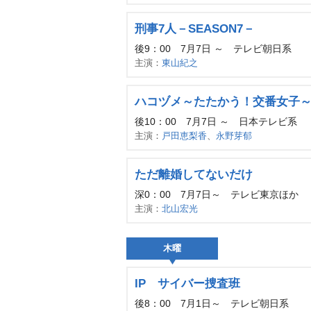
刑事7人－SEASON7－
後9：00 7月7日 ～ テレビ朝日系
主演：
東山紀之
ハコヅメ～たたかう！交番女子
後10：00 7月7日 ～ 日本テレビ系
主演：
戸田恵梨香
、
永野芽郁
ただ離婚してないだけ
深0：00 7月7日～ テレビ東京ほか
主演：
北山宏光
木曜
IP サイバー捜査班
後8：00 7月1日～ テレビ朝日系