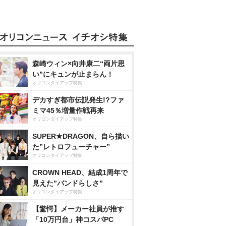
森崎ウィン×向井康二“両片思
い”にキュンが止まらん！
オリコンタイアップ特集
デカすぎ都市伝説発生!?ファ
ミマ45％増量作戦再来
オリコンタイアップ特集
SUPER★DRAGON、自ら描い
た”レトロフューチャー”
オリコンタイアップ特集
CROWN HEAD、結成1周年で
見えた”バンドらしさ”
オリコンタイアップ特集
【驚愕】メーカー社員が推す
「10万円台」神コスパPC