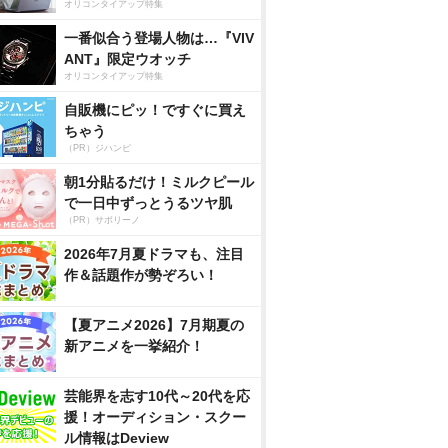
オリコンタイアップ特集
一番似合う登場人物は…『VIV
ANT』限定ウオッチ
オリコンタイアップ特集
自販機にピッ！ですぐに買え
ちゃう
（PR）ジハンピ
朝1分貼るだけ！ミルクピール
で一日中ずっとうるツヤ肌
（PR）サボリーノ
2026年7月夏ドラマも、注目
作＆話題作が勢ぞろい！
【夏アニメ2026】7月期夏の
新アニメを一挙紹介！
芸能界を志す10代～20代を応
援！オーディション・スクー
ル情報はDeview