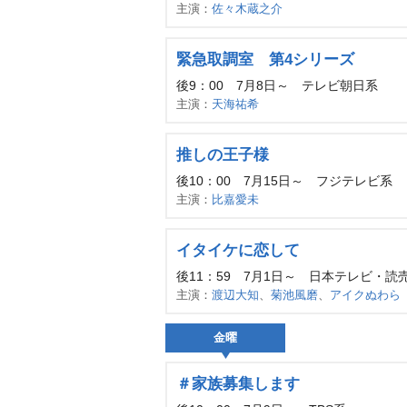
主演：
佐々木蔵之介
緊急取調室 第4シリーズ
後9：00 7月8日～ テレビ朝日系
主演：
天海祐希
推しの王子様
後10：00 7月15日～ フジテレビ系
主演：
比嘉愛未
イタイケに恋して
後11：59 7月1日～ 日本テレビ・読
主演：
渡辺大知
、
菊池風磨
、
アイクぬわら
金曜
＃家族募集します