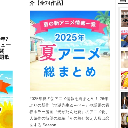
介【全74作品】
年7
ニュー
関
題歌
2025年夏の新アニメ情報を総まとめ！ 26年
ぶりの新作『地獄先生ぬ～べ～』や話題の青
春ホラー漫画『光が死んだ夏』のアニメ化、
人気作の待望の続編『その着せ替え人形は恋
をする Season...