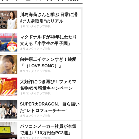
川島海荷さんと学ぶ 日常に潜
む“人身取引”のリアル
オリコンタイアップ特集
マクドナルドが40年にわたり
支える「小学生の甲子園」
オリコンタイアップ特集
向井康二イケメンすぎ！純愛
『（LOVE SONG）』
オリコンタイアップ特集
大好評につき再び！ファミマ
名物45％増量キャンペーン
オリコンタイアップ特集
SUPER★DRAGON、自ら描い
た”レトロフューチャー”
オリコンタイアップ特集
パソコンメーカー社員が本気
で選ぶ「10万円台PC3選」
オリコンタイアップ特集