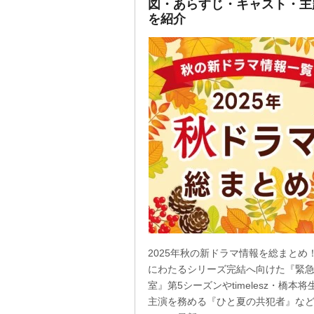
図・あらすじ・キャスト・主
を紹介
2025年秋の新ドラマ情報を総まとめ！
にわたるシリーズ完結へ向けた『緊
室』第5シーズンやtimelesz・橋本将
主演を務める『ひと夏の共犯者』な