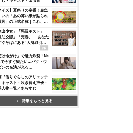
すじ・キャスト・出演者
クイズ】夏祭りの定番！金魚
くいの「あの薄い紙が貼られ
道具」の正式名称｜これ、…
家出少女」「悪質ホスト」
援助交際」「売春」… あなた
すぐそばにある“人身取引…
恋は命がけ』で魅力炸裂！Ne
flixで今すぐ観たい…パク・ウ
ビンの名演が光る…
画『借りぐらしのアリエッテ
』キャスト・吹き替え声優・
場人物一覧／あらすじ
特集をもっと見る