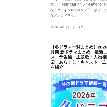
事』、“刑事”岡田将生と“検視官”染谷
描くクライムサスペンス『田鎖ブラ
など注目ドラマ...
2026-02-24
｜ドラマ｜
【冬ドラマ一覧まとめ】2026
月期 新ドラマまとめ 最新
ス・予告編・主題歌・人物相
図・あらすじ・キャスト・主
を紹介