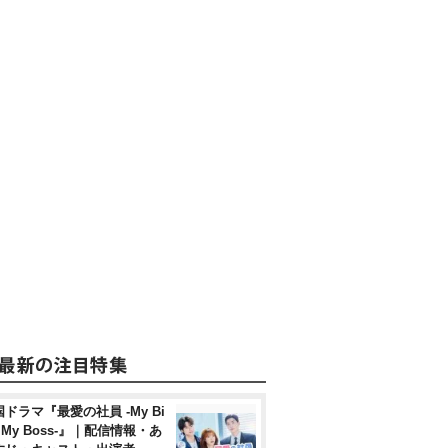
ドラマ『最愛の社員 -My Bi
, My Boss-』｜配信情報・あ