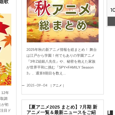
題歌
1
2025年秋の新アニメ情報を総まとめ！ 舞台
は江戸から学園！何でもありの学園アニメ
『3年Z組銀八先生』や、秘密を抱えた家族
が世界平和に挑む『SPY×FAMILY Season
3』、通算8期目を数え...
2025-09-04
｜アニメ｜
12年
急取調
生が初
【夏アニメ2025 まとめ】7月期 新
ど注目ド
アニメ一覧＆最新ニュースをご紹