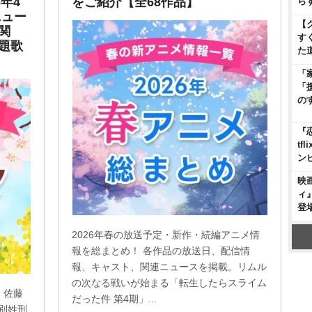
年4
をご紹介【全68作品】
ら
ニュー
【
関
す
題歌
た
「
「
の
『
t
ン
映
ィ
登
2026年春の放送予定・新作・続編アニメ情
報を総まとめ！ 各作品の放送日、配信情
報、キャスト、関連ニュースを掲載。リムル
の次なる戦いが始まる「転生したらスライム
！佐藤
だった件 第4期」...
別姓刑