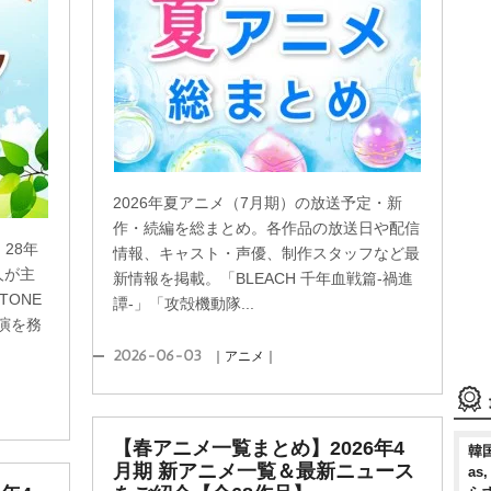
2026年夏アニメ（7月期）の放送予定・新
作・続編を総まとめ。各作品の放送日や配信
28年
情報、キャスト・声優、制作スタッフなど最
人が主
新情報を掲載。「BLEACH 千年血戦篇-禍進
TONE
譚-」「攻殻機動隊...
演を務
2026-06-03
｜アニメ｜
【春アニメ一覧まとめ】2026年4
韓国
月期 新アニメ一覧＆最新ニュース
as