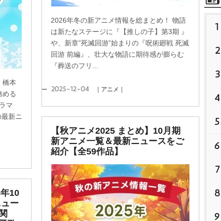
2026年冬の新アニメ情報を総まとめ！ 物語
1
は新たなステージに『【推しの子】第3期 』
、新章”死滅回游”始まりの『呪術廻戦 死滅
2
回游 前編』、壮大な物語に期待感が膨らむ
『葬送のフリ...
3
！橋本
2025-12-04
｜アニメ｜
務める
4
ドラマ
の最新ニ
5
【秋アニメ2025 まとめ】10月期
新アニメ一覧＆最新ニュースをご
6
紹介【全59作品】
7
8
年10
ニュー
関
9