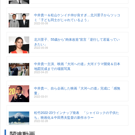
中井貴一＆松山ケンイチ仲が良すぎ…北川景子からツッコ
ミ「子ども同士がじゃれているよう」
2022-05-09
北川景子、55歳から”肉体改造”宣言「逆行して若返ってい
きたい」
2022-05-09
中井貴一主演、映画『大河への道』大河ドラマ開発＆日本
地図完成までの場面写真
2022-04-20
中井貴一、自ら企画した映画『大河への道』完成に「感無
量」
2022-03-01
松竹2022-23ラインナップ発表 「シャイロックの子供た
ち」映画化＆中田秀夫監督の新作ホラー
2022-02-28
関連動画