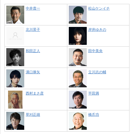
中井貴一
松山ケンイチ
北川景子
岸井ゆきの
和田正人
田中美央
溝口琢矢
立川志の輔
西村まさ彦
平田満
草刈正雄
橋爪功