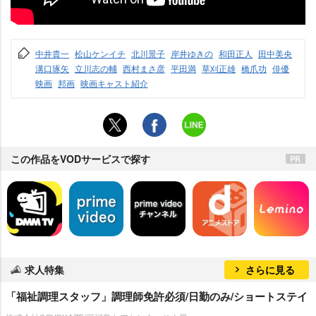
中井貴一
松山ケンイチ
北川景子
岸井ゆきの
和田正人
田中美央
溝口琢矢
立川志の輔
西村まさ彦
平田満
草刈正雄
橋爪功
俳優
映画
邦画
映画キャスト紹介
この作品をVODサービスで探す
求人特集
さらに見る
「福祉調理スタッフ」調理師免許必須/日勤のみ/ショートステイ