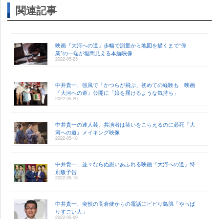
関連記事
映画『大河への道』歩幅で測量から地図を描くまで“偉
業”の一端が垣間見える本編映像
2022-05-25
中井貴一、強風で「かつらが飛ぶ」初めての経験も 映画
『大河への道』公開に「娘を届けるような気持ち」
2022-05-20
中井貴一の達人芸、共演者は笑いをこらえるのに必死『大
河への道』メイキング映像
2022-05-18
中井貴一、並々ならぬ思いあふれる映画『大河への道』特
別版予告
2022-05-16
中井貴一、突然の高倉健からの電話にビビり鳥肌「やっぱ
りすごい人」
2022-05-09