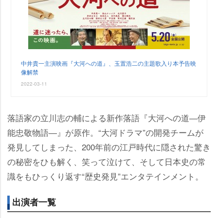
中井貴一主演映画『大河への道』、玉置浩二の主題歌入り本予告映
像解禁
2022-03-11
落語家の立川志の輔による新作落語『大河への道―伊
能忠敬物語―』が原作。“大河ドラマ”の開発チームが
発見してしまった、200年前の江戸時代に隠された驚き
の秘密をひも解く、笑って泣けて、そして日本史の常
識をもひっくり返す“歴史発見”エンタテインメント。
出演者一覧