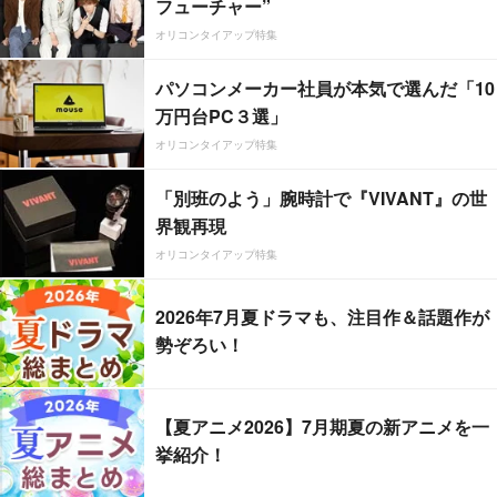
フューチャー”
オリコンタイアップ特集
パソコンメーカー社員が本気で選んだ「10
万円台PC３選」
オリコンタイアップ特集
「別班のよう」腕時計で『VIVANT』の世
界観再現
オリコンタイアップ特集
2026年7月夏ドラマも、注目作＆話題作が
勢ぞろい！
【夏アニメ2026】7月期夏の新アニメを一
挙紹介！