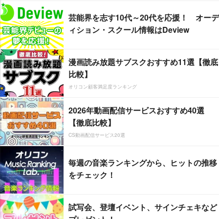
芸能界を志す10代～20代を応援！ オーデ
ィション・スクール情報はDeview
漫画読み放題サブスクおすすめ11選【徹底
比較】
オリコン顧客満足度ランキング
2026年動画配信サービスおすすめ40選
【徹底比較】
CS動画配信サービス20選
毎週の音楽ランキングから、ヒットの推移
をチェック！
試写会、登壇イベント、サインチェキなど