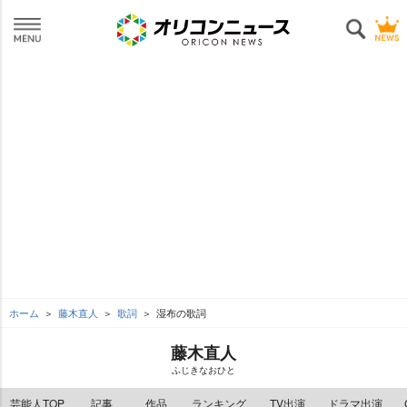
ホーム
藤木直人
歌詞
湿布の歌詞
藤木直人
ふじきなおひと
芸能人TOP
記事
作品
ランキング
TV出演
ドラマ出演