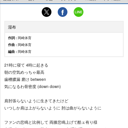
湿布
作詞 :
岡崎体育
作曲 :
岡崎体育
編曲 :
岡崎体育
21時に寝て 4時に起きる
朝の空気めっちゃ最高
歯槽膿漏 磨け between
気になるわ骨密度 (down down)
肩肘張らないように生きてきたけど
いつしか肩は上がらないように 肘は曲がらないように
ファンの悲鳴と比例して 両膝悲鳴上げて酷ェ有り様