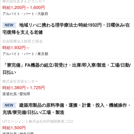
株式会社あきんどスシロー
時給1,200円～1,600円
アルバイト・パート / 大阪府
地域リハに携わる理学療法士/時給1932円・日曜休み/在
NEW
宅復帰を支える老健
社会医療法人財団 仁医会
時給1,932円～
アルバイト・パート / 東京都
「寮完備」FA機器の組立/荷受け・出庫/即入寮/製造・工場/日勤/
日払い
株式会社京栄センター
時給1,380円～1,725円
派遣社員 / 愛知県
建築用製品の原料準備・運搬・計量・投入・機械操作・
NEW
充填/寮完備/日払い/工場・製造
UTエージェント株式会社AGT南関東第二CU
時給1,500円
派遣社員 / 神奈川県