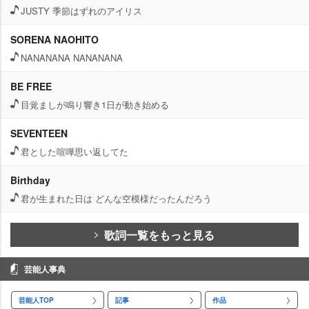
JUSTY 季節はずれのアイリス
SORENA NAOHITO
NANANANA NANANANA
BE FREE
目覚ましが鳴り響き1日が動き始める
SEVENTEEN
君とした喧嘩思い返してた
Birthday
君が生まれた日は どんな空模様だったんだろう
歌詞一覧をもっと見る
芸能人事典
芸能人TOP
記事
作品