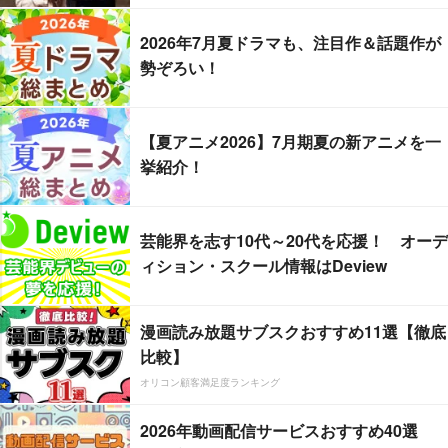
2026年7月夏ドラマも、注目作＆話題作が
勢ぞろい！
【夏アニメ2026】7月期夏の新アニメを一
挙紹介！
芸能界を志す10代～20代を応援！ オーデ
ィション・スクール情報はDeview
漫画読み放題サブスクおすすめ11選【徹底
比較】
オリコン顧客満足度ランキング
2026年動画配信サービスおすすめ40選