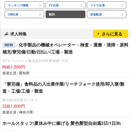
ランキング情報
TV出演
ドラマ出演
CM出演
歌詞
音楽配信
求人特集
さらに見る
化学製品の機械オペレーター・検査・運搬・清掃・原料
NEW
補充/寮完備/日勤/日払い/工場・製造
UTエージェント株式会社AGT東海第一CU
時給1,500円
派遣社員 / 愛知県
「寮完備」食料品の入出庫作業/リーチフォーク使用/即入寮/製
造・工場/工場・製造
株式会社京栄センター
日給1,600円
派遣社員 / 神奈川県
ホールスタッフ/夏休み中に稼げる 髪色髪型自由週2日/1日3h