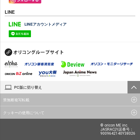
LINE
LINEアカウントメディア
PC版に切り替え
禁無断複写転載
クッキーの使用について
© oricon ME inc.
JASRAC許諾番号：
9009642140Y38026