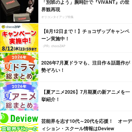
「別班のよう」腕時計で『VIVANT』の世
界観再現
オリコンタイアップ特集
【8月12日まで！】チョコザップキャンペ
ーン実施中！
（PR）chocoZAP
2026年7月夏ドラマも、注目作＆話題作が
勢ぞろい！
【夏アニメ2026】7月期夏の新アニメを一
挙紹介！
芸能界を志す10代～20代を応援！ オーデ
ィション・スクール情報はDeview