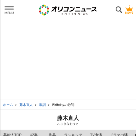
ホーム
藤木直人
歌詞
Birthdayの歌詞
藤木直人
ふじきなおひと
芸能人TOP
記事
作品
ランキング
TV出演
ドラマ出演