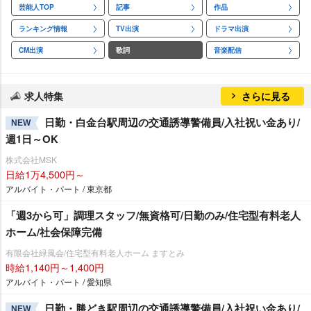
芸能人TOP
記事
作品
ランキング情報
TV出演
ドラマ出演
CM出演
歌詞
音楽配信
求人特集
さらに見る
日勤・白金台駅周辺の交通誘導警備員/入社祝い金あり/
NEW
週1日～OK
株式会社MSK
日給1万4,500円～
アルバイト・パート / 東京都
「週3から可」調理スタッフ/無資格可/日勤のみ/住宅型有料老人
ホーム/社会保障完備
有限会社緑風会/住宅型有料老人ホーム ますとみ
時給1,140円～1,400円
アルバイト・パート / 愛知県
日勤・勝どき駅周辺の交通誘導警備員/入社祝い金あり/
NEW