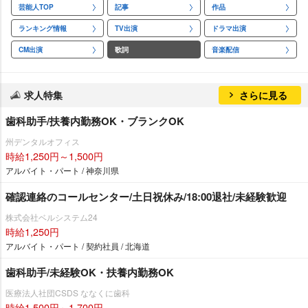
芸能人TOP
記事
作品
ランキング情報
TV出演
ドラマ出演
CM出演
歌詞
音楽配信
求人特集
さらに見る
歯科助手/扶養内勤務OK・ブランクOK
州デンタルオフィス
時給1,250円～1,500円
アルバイト・パート / 神奈川県
確認連絡のコールセンター/土日祝休み/18:00退社/未経験歓迎
株式会社ベルシステム24
時給1,250円
アルバイト・パート / 契約社員 / 北海道
歯科助手/未経験OK・扶養内勤務OK
医療法人社団CSDS ななくに歯科
時給1,500円～1,700円