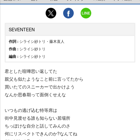
SEVENTEEN
作詞 :
シライシ紗トリ・藤木直人
作曲 :
シライシ紗トリ
編曲 :
シライシ紗トリ
君とした喧嘩思い返してた
親父も似たようなこと前に言ってたから
買いたてのスニーカーで出かけよう
なんか思春期って面倒くせえな
いつもの逃げ込む特等席は
街中見渡せる誰も知らない居場所
ちっぽけな自分と話してみんのさ
何にリスペクトできんのか?なんてね