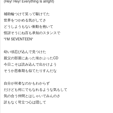
(Hey! Hey! Everything is alright)
補助輪つけて笑って駆けてた
世界をつかめる気がしてさ
どうしようもない衝動を抱いて
怪訝そうにね百も承知のスタンスで
"I'M SEVENTEEN"
幼い頃忍び込んで見つけた
親父の部屋にあった埃かぶったCD
今日こそは読み込んで出かけよう
そうか思春期も似てたりすんだな
自分が何者なのかもわからず
だけども何にでもなれるような気もして
気の合う仲間とはしゃいでみんのさ
訳もなく苛立つ心は隠して