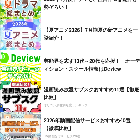
勢ぞろい！
【夏アニメ2026】7月期夏の新アニメを一
挙紹介！
芸能界を志す10代～20代を応援！ オーデ
ィション・スクール情報はDeview
漫画読み放題サブスクおすすめ11選【徹底
比較】
オリコン顧客満足度ランキング
2026年動画配信サービスおすすめ40選
【徹底比較】
CS動画配信サービス20選