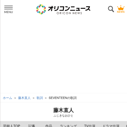
ホーム
藤木直人
歌詞
SEVENTEENの歌詞
藤木直人
ふじきなおひと
芸能人TOP
記事
作品
ランキング
TV出演
ドラマ出演