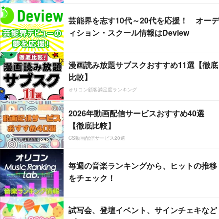
芸能界を志す10代～20代を応援！ オーデ
ィション・スクール情報はDeview
漫画読み放題サブスクおすすめ11選【徹底
比較】
オリコン顧客満足度ランキング
2026年動画配信サービスおすすめ40選
【徹底比較】
CS動画配信サービス20選
毎週の音楽ランキングから、ヒットの推移
をチェック！
試写会、登壇イベント、サインチェキなど