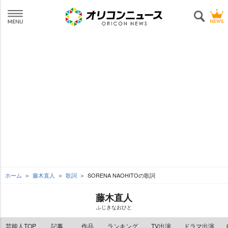
ホーム
藤木直人
歌詞
SORENA NAOHITOの歌詞
藤木直人
ふじきなおひと
芸能人TOP
記事
作品
ランキング
TV出演
ドラマ出演