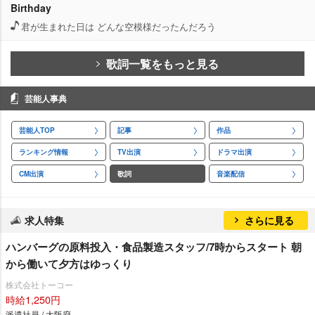
Birthday
君が生まれた日は どんな空模様だったんだろう
歌詞一覧をもっと見る
芸能人事典
芸能人TOP
記事
作品
ランキング情報
TV出演
ドラマ出演
CM出演
歌詞
音楽配信
求人特集
さらに見る
ハンバーグの原料投入・食品製造スタッフ/7時からスタート 朝
から働いて夕方はゆっくり
株式会社トーコー
時給1,250円
派遣社員 / 大阪府