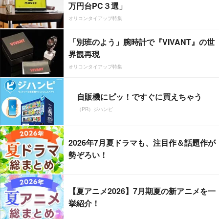
万円台PC３選」
オリコンタイアップ特集
「別班のよう」腕時計で『VIVANT』の世
界観再現
オリコンタイアップ特集
自販機にピッ！ですぐに買えちゃう
（PR）ジハンピ
2026年7月夏ドラマも、注目作＆話題作が
勢ぞろい！
【夏アニメ2026】7月期夏の新アニメを一
挙紹介！