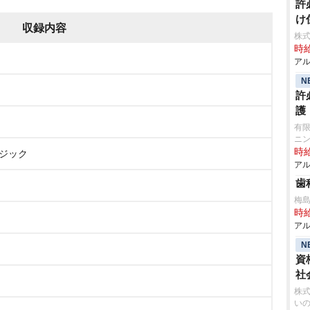
許
け
収録内容
株式
時給
アル
N
許
護
有限
ニ
時給
ージック
アル
歯
梅
時給
アル
N
資
社
株式
い