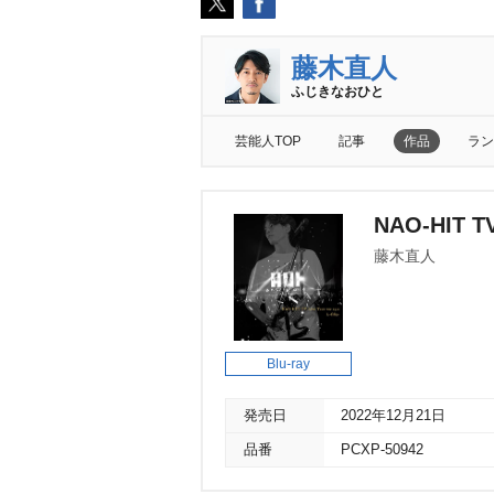
藤木直人
ふじきなおひと
芸能人TOP
記事
作品
ラン
NAO-HIT TV 
藤木直人
Blu-ray
発売日
2022年12月21日
品番
PCXP-50942