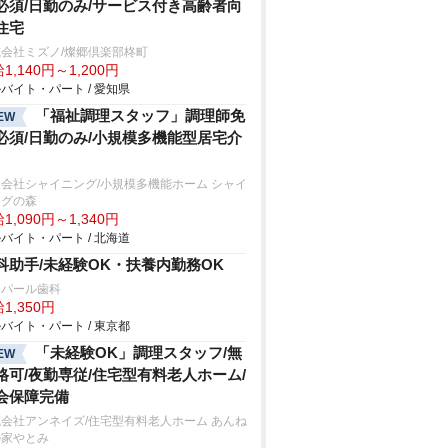
必須/日勤のみ/サービス付き高齢者向
住宅
会社ミズノ/燦郷倶楽部柊町
1,140円～1,200円
バイト・パート / 愛知県
「福祉調理スタッフ」調理師免
EW
必須/日勤のみ/小規模多機能型居宅介
会社シャイニング/小規模多機能ホーム シャイ
ングの森
1,090円～1,340円
バイト・パート / 北海道
科助手/未経験OK・扶養内勤務OK
島パール歯科
1,350円
バイト・パート / 東京都
「未経験OK」調理スタッフ/無
EW
格可/夜勤専従/住宅型有料老人ホーム/
会保障完備
会社アンネイズ/住宅型有料老人ホーム あんね
の家やとみ