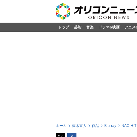
トップ
芸能
音楽
ドラマ&映画
アニメ
ホーム
藤木直人
作品
Blu-ray
NAO-HIT T