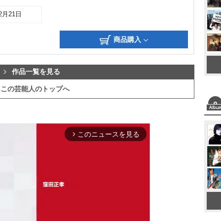
12月21日
商品購入
作品一覧を見る
この芸能人のトップへ
このニュースを見る
arrow_forward_ios