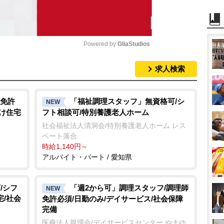
Powered by 
GliaStudios
求人検索
M
u
t
免許
「福祉調理スタッフ」無資格可/シ
NEW
向け住宅
フト相談可/特別養護老人ホーム
e
社会福祉法人清洞会/特別養護老人ホーム レス
ペート落合
時給1,140円～
アルバイト・パート / 愛知県
/シフ
「週2から可」調理スタッフ/調理師
NEW
宅/社会
免許必須/日勤のみ/デイサービス/社会保障
完備
医療法人親理会/デイサービスセンター やまゆ