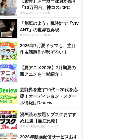
【驚愕】メーカー社員が推す
「10万円台」神コスパPC
オリコンタイアップ特集
「別班のよう」腕時計で『VIV
ANT』の世界観再現
オリコンタイアップ特集
2026年7月夏ドラマも、注目
作＆話題作が勢ぞろい！
【夏アニメ2026】7月期夏の
新アニメを一挙紹介！
芸能界を志す10代～20代を応
援！オーディション・スクー
ル情報はDeview
漫画読み放題サブスクおすす
め11選【徹底比較】
オリコン顧客満足度ランキング
2026年動画配信サービスおす