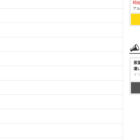
時給
アル
茶
違
オ