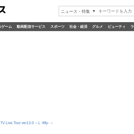
ニュース・特集
&ゲーム
動画配信サービス
スポーツ
社会・経済
グルメ
ビューティ
ラ
V Live Tour ver13.0 ～L -fifty- ～