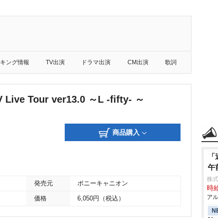
キング情報
TV出演
ドラマ出演
CM出演
歌詞
Live Tour ver13.0 ～L -fifty- ～
商品購入
「
午
株式
発売元
ポニーキャニオン
時給
アル
価格
6,050円（税込）
N