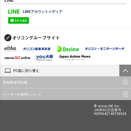
LINE
LINEアカウントメディア
PC版に切り替え
禁無断複写転載
クッキーの使用について
© oricon ME inc.
JASRAC許諾番号：
9009642140Y38026