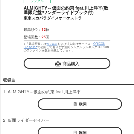
シングル
ALMIGHTY～仮面の約束 feat.川上洋平(数
量限定盤/ワンダーライドブック付)
東京スカパラダイスオーケストラ
最高順位：
12
位
登場回数：
25
回
※「登場回数」は
you大樹
および法人向けサービス・
ORICON
BiZ online
で公開しております週間シングルランキングTOP200
のランクイン回数を掲載しています。
商品購入
収録曲
1. ALMIGHTY～仮面の約束 feat.川上洋平
歌詞
2. 仮面ライダーセイバー
歌詞