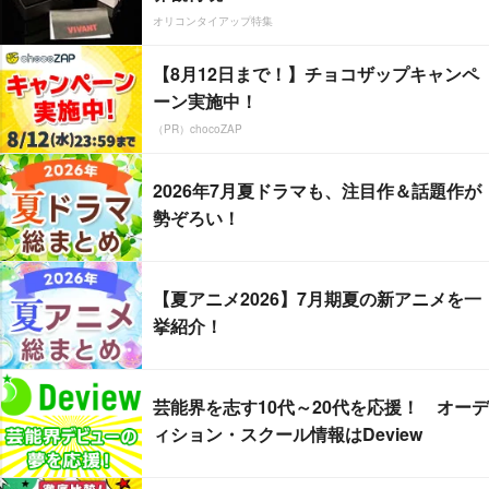
オリコンタイアップ特集
【8月12日まで！】チョコザップキャンペ
ーン実施中！
（PR）chocoZAP
2026年7月夏ドラマも、注目作＆話題作が
勢ぞろい！
【夏アニメ2026】7月期夏の新アニメを一
挙紹介！
芸能界を志す10代～20代を応援！ オーデ
ィション・スクール情報はDeview