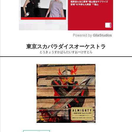
Powered by 
GliaStudios
東京スカパラダイスオーケストラ
M
とうきょうすかぱらだいすおーけすとら
u
t
e