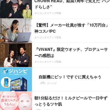
CROWN HEAD、結成1周年で見えた”バン
ドらしさ”
オリコンタイアップ特集
【驚愕】メーカー社員が推す「10万円台」
神コスパPC
オリコンタイアップ特集
『VIVANT』限定ウオッチ、プロデューサ
ーの感想は
オリコンタイアップ特集
自販機にピッ！ですぐに買えちゃう
（PR）ジハンピ
朝1分貼るだけ！ミルクピールで一日中ず
っとうるツヤ肌