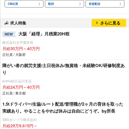
CM出演
歌詞
音楽配信
求人特集
さらに見る
大阪「経理」月残業20H程
NEW
株式会社太平製作所
月給30万円～40万円
正社員 / 大阪府
障がい者の就労支援/土日祝休み/無資格・未経験OK/研修制度あ
り
kotrio紹介品川支店
月給24万円～40万円
正社員 / 東京都
1.5tドライバー/生協/ルート配送/管理職が2ヶ月の育休を取った
実績あり。やることをやれば休みは自由にどうぞ。by所長
SBSゼンツウ株式会社
月給29万9,615円～