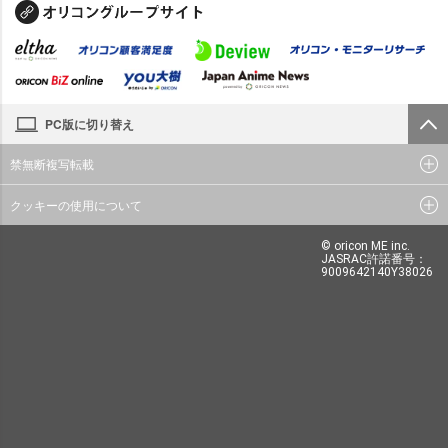
PC版に切り替え
禁無断複写転載
クッキーの使用について
© oricon ME inc.
JASRAC許諾番号：
9009642140Y38026