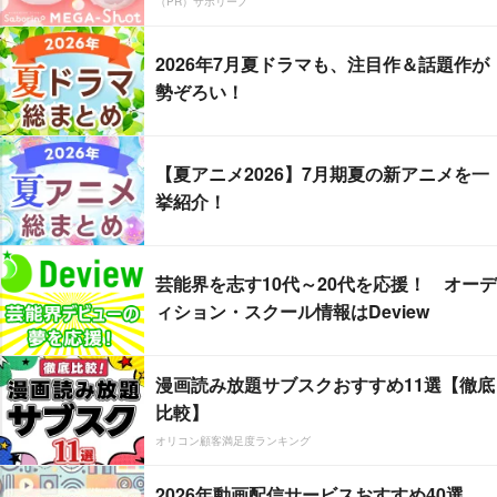
（PR）サボリーノ
2026年7月夏ドラマも、注目作＆話題作が
勢ぞろい！
【夏アニメ2026】7月期夏の新アニメを一
挙紹介！
芸能界を志す10代～20代を応援！ オーデ
ィション・スクール情報はDeview
漫画読み放題サブスクおすすめ11選【徹底
比較】
オリコン顧客満足度ランキング
2026年動画配信サービスおすすめ40選