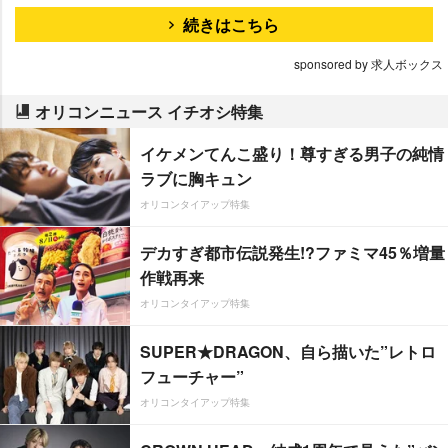
続きはこちら
sponsored by 求人ボックス
オリコンニュース イチオシ特集
イケメンてんこ盛り！尊すぎる男子の純情
ラブに胸キュン
オリコンタイアップ特集
デカすぎ都市伝説発生!?ファミマ45％増量
作戦再来
オリコンタイアップ特集
SUPER★DRAGON、自ら描いた”レトロ
フューチャー”
オリコンタイアップ特集